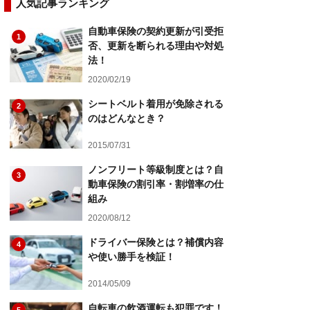
人気記事ランキング
自動車保険の契約更新が引受拒
1
否、更新を断られる理由や対処
法！
2020/02/19
シートベルト着用が免除される
2
のはどんなとき？
2015/07/31
ノンフリート等級制度とは？自
3
動車保険の割引率・割増率の仕
組み
2020/08/12
ドライバー保険とは？補償内容
4
や使い勝手を検証！
2014/05/09
自転車の飲酒運転も犯罪です！