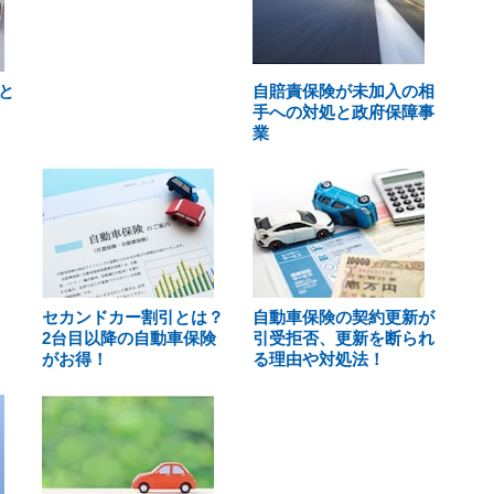
と
自賠責保険が未加入の相
手への対処と政府保障事
業
セカンドカー割引とは？
自動車保険の契約更新が
2台目以降の自動車保険
引受拒否、更新を断られ
がお得！
る理由や対処法！