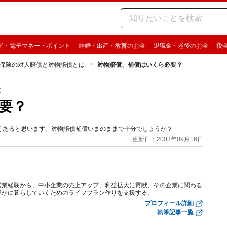
ド・電子マネー・ポイント
結婚・出産・教育のお金
退職金・老後のお金
税
保険の対人賠償と対物賠償とは
対物賠償、補償はいくら必要？
は
要？
くあると思います。対物賠償補償いまのままで十分でしょうか？
更新日：2003年09月16日
営業経験から、中小企業の売上アップ、利益拡大に貢献、その企業に関わる
豊かに暮らしていくためのライフプラン作りを支援する。
プロフィール詳細
執筆記事一覧