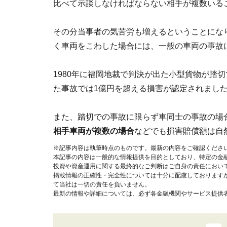
比べて示談しなければならない相手が複数いる
その分当事者の気苦労も増えるということにな
く車両をこわした場合には、一般の車両の事故
1980年に福岡地裁で判決が出た小型貨物が踏
た事故では1億円を超える損害が認定されまし
また、踏切での事故に限らず車同士の事故の場
相手車両が複数の場合
などでも損害賠償額は自
※記事内容は執筆時点のものです。最新の内容をご確認くださ
本記事の内容は一般的な情報提供を目的としており、特定の金
投資や資産運用に関する最終的なご判断はご自身の責任におい
掲載情報の正確性・完全性については十分に配慮しております
て当社は一切の責任を負いません。
最新の情報や詳細については、必ず各金融機関やサービス提供