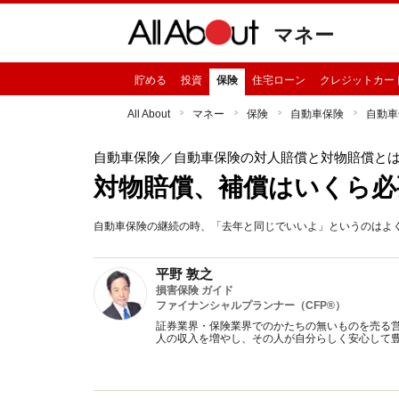
マネー
貯める
投資
保険
住宅ローン
クレジットカー
All About
マネー
保険
自動車保険
自動車
自動車保険
／自動車保険の対人賠償と対物賠償と
対物賠償、補償はいくら必
自動車保険の継続の時、「去年と同じでいいよ」というのはよ
平野 敦之
損害保険 ガイド
ファイナンシャルプランナー（CFP®）
証券業界・保険業界でのかたちの無いものを売る
人の収入を増やし、その人が自分らしく安心して