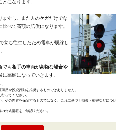
ことになります。
りますし、また人のケガだけでな
に比べて高額の賠償になります。
切で立ち往生したため電車が脱線し
た。
合でも
相手の車両が高額な場合や
然に高額になっていきます。
い。
融商品や投資行動を推奨するものではありません。
て行ってください。
が、その内容を保証するものではなく、これに基づく損失・損害などについ
者の公式情報をご確認ください。