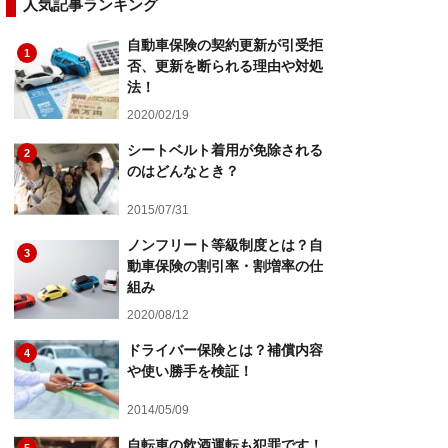
人気記事ランキング
自動車保険の契約更新が引受拒
1
否、更新を断られる理由や対処
法！
2020/02/19
シートベルト着用が免除される
2
のはどんなとき？
2015/07/31
ノンフリート等級制度とは？自
3
動車保険の割引率・割増率の仕
組み
2020/08/12
ドライバー保険とは？補償内容
4
や使い勝手を検証！
2014/05/09
自転車の飲酒運転も犯罪です！