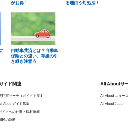
がお得！
る理由や対処法！
に
自動車共済とは？自動車
保険との違い、等級の引
き継ぎ注意点
ガイド関連
All Abou
専門家サーチ（ガイドを探す）
All About ニュー
All Aboutガイド募集
All About Japan
ガイドへの仕事・取材依頼
国民の決断