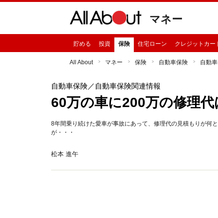
マネー
貯める
投資
保険
住宅ローン
クレジットカー
All About
マネー
保険
自動車保険
自動車
自動車保険
／自動車保険関連情報
60万の車に200万の修理
8年間乗り続けた愛車が事故にあって、修理代の見積もりが何と
が・・・
松本 進午