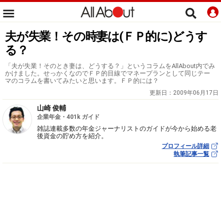
夫が失業！その時妻は(ＦＰ的に)どうす
る？
「夫が失業！そのとき妻は、どうする？」というコラムをAllAbout内でみ
かけました。せっかくなのでＦＰ的目線でマネープランとして同じテー
マのコラムを書いてみたいと思います。ＦＰ的には？
更新日：
2009年06月17日
山崎 俊輔
企業年金・401k ガイド
雑誌連載多数の年金ジャーナリストのガイドが今から始める老
後資金の貯め方を紹介。
プロフィール詳細
執筆記事一覧