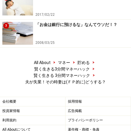
2017/02/22
「お金は銀行に預けるな」なんてウソだ！？
3
2008/03/25
>
>
>
All About
マネー
貯める
>
賢く生きる3分間マネーハック
>
賢く生きる 3分間マネーハック
夫が失業！その時妻は(ＦＰ的に)どうする？
会社概要
採用情報
投資家情報
広告掲載
利用規約
プライバシーポリシー
All Aboutについて
著作権・商標・免責