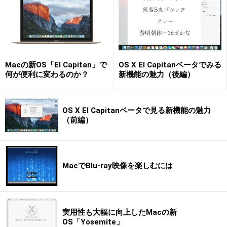
Mac OS 9環境では完璧に動作します。
JY-A46U
－
○
○
Macの新OS「El Capitan」で
OS X El Capitanベータでみる
何も問題なし
JY-DV9USB
何が便利に変わるのか？
新機能の魅力（後編）
－
×
×
OS X El Capitanベータで見る新機能の魅力
（前編）
製造日によって使えないものがある問題あり
○ 完全な動作
△ 一部動作
× 動作しない
MacでBlu-ray映像を楽しむには
※1：Mac OS X 10.2 から、Classic 環境でゲームコントロ
ーラが利用可能になりました。ただし、HID Manager を
実用性も大幅に向上したMacの新
介して機能するため、まず、Mac OS X に認識されるも
OS「Yosemite」