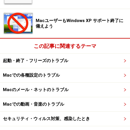
のでなければなりません。
※2：Mac OS で上記の表どおりに動作させるには、
MacユーザーもWindows XP サポート終了に
InputSprocket が最新である必要があります。Mac OS 9
備えよう
以降は最新版ですが、それより古いバージョンのOS で
は
こちら
からダウンロードして下さい。
この記事に関連するテーマ
注意事項：
起動・終了・フリーズのトラブル
Mac OS X 上では、ゲームコントローラ対応でも、一
部の調整機能を持たないゲームなど（KickOff 2002 、
Macでの各種設定のトラブル
WipeOut 2097) では利用はできません。Mac OS 9 または
Classic で起動することで利用できます。
Macのメール・ネットのトラブル
ゲームコントローラ以外のUSB機器を接続していると
うまく認識されない場合があります。
Macでの動画・音楽のトラブル
ゲームソフトを起動してから、ゲームコントローラを
セキュリティ・ウィルス対策、感染したとき
接続しても認識されません。必ず、ゲームソフトを起動
する前にゲームコントローラを接続して下さい。