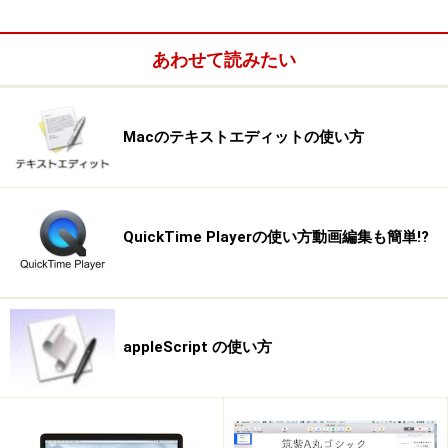
△
△
あわせて読みたい
アナログコントローラ不安定のため利用不可。また一部のコントロールが機能しません。
JY-P44UG
○
Macのテキストエディットの使い方
△
△
アナログコントローラ不安定のため利用不可。また一部のコントロールが機能しません。
QuickTime Playerの使い方動画編集も簡単!?
JY-P45UA
－
×
×
appleScript の使い方
認識されません。
JY-A39U
○
○
×