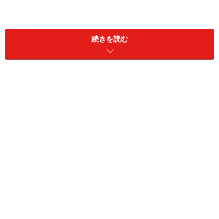
○
振動機能はボタンに連動するだけ
JY-P36UWL
○
続きを読む
○
×
Mac OS 9環境では完璧に動作します。
JY-P38U
○
△
△
アクションモードでのみ利用可能。アナログコントローラは不安定のため使えない。また
一部のコントロールが機能しません。
JY-P41USV
○
○
×
Mac OS 9環境では完璧に動作します。
JY-P43UCBL
○