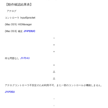
【動作確認結果表】
アナログ
コントローラ
InputSprocket
(Mac OS 9)
HIDManager
(Mac OS X)
補足
JY-P33UC
－
○
○
何も問題なし
JY-P34U
○
△
△
アナログコントローラ不安定のため利用不可。また一部のコントロールが機能しません。
JY-P35U
－
○