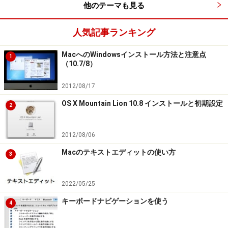
他のテーマも見る
アナログタイプのゲームコントローラはMac OS X で
はうまく機能しない場合があります。
人気記事ランキング
この動作確認結果は基本的にOSのバージョンが近い
MacへのWindowsインストール方法と注意点
1
ものであれば必ず動作すると思われますが、周辺機器
（10.7/8）
や、ソフトウェアの影響でゲームコントローラが認識さ
2012/08/17
れないケースもありますので注意して下さい。
OS X Mountain Lion 10.8 インストールと初期設定
InputSprocket または、HID Manager に対応していない
2
ゲームソフトでも、
USB Overdrive
や
GamePad
Companion
でゲームコントローラをキーボードの操作
2012/08/06
に置き換えて使用することができます。
Macのテキストエディットの使い方
3
動作確認に使用したMac：
2022/05/25
ハードウエア
iBook 500Mhz (Dual USB)
メモリ
256MB
OS
Mac OS 9.2.2 ／ Mac OS X
キーボードナビゲーションを使う
4
10.2.1