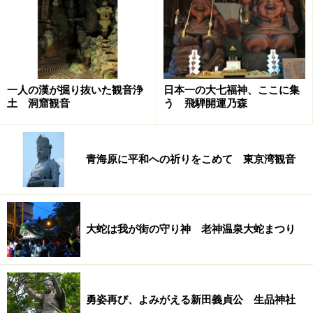
れを見た天照大神は、この国は自分の子孫が治めるべき
ものだといい、大国主命に、「国を譲るように」と申し
入れました。大国主命は、国を譲る条件として、自分が
住むための立派な宮を造ってほしいと答えました。その
一人の漢が掘り抜いた観音浄
日本一の大七福神、ここに集
宮が、出雲大社であると言われます。大国様は、縁結び
土 洞窟観音
う 飛騨開運乃森
の神としても有名で、旧暦10月には、国中の神様が出雲
に集まって縁結びの会議をすると言われます。
青海原に平和への祈りをこめて 東京湾観音
※国宝のご本殿は現在、
60年に一度の修復中
で、大国主
命は仮本殿にいらっしゃいます。2013年には修復が終わ
り、ご本殿に戻られるとのこと。
大蛇は我が街の守り神 老神温泉大蛇まつり
■
三徳山三仏寺
（鳥取県東伯郡三朝町）
断崖絶壁にはめ込まれたような不思議なお堂が有名で、
国宝にも指定されています。修験道の開祖、役行者が神
勇姿再び、よみがえる新田義貞公 生品神社
通力で投げ入れたという伝説があるため、「投げ入れ