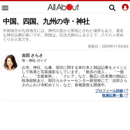
中国、四国、九州の寺・神社
中国地方や九州地方には、神代の昔から聖地とされた場所もあり、著名
な神社仏閣が多いです。四国は、弘法大師のふるさとで、八十八ヶ所め
ぐりが人気です。
更新日：
2009年11月04日
吉田 さらさ
寺・神社 ガイド
お寺、神社、仏像、宿坊に関する単行本と雑誌記事をメインと
して執筆と写真撮影をしています。「散歩の達人」、「一個
人」、「文藝春秋」。「クレア」など、幅広い読者層の雑誌に
執筆経験あり。朝日カルチャーセンター新宿校にて「吉田さら
さのふわり寺町めぐり」など、各種講座も開催中。
プロフィール詳細
執筆記事一覧