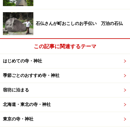
堂」と呼ばれます。この特異な建造物を世界遺産に推そ
うという動きもあります。
石仏さんが町おこしのお手伝い 万治の石仏
※
三徳山を世界遺産へ
この記事に関連するテーマ
■
瑠璃光寺
（山口県山口市）
室町時代の守護大名、大内義弘の菩提寺で、日本三名塔
はじめての寺・神社
のひとつとされる国宝五重塔があります（他の二塔は、
奈良・法隆寺の五重塔と京都醍醐寺の五重塔）。夜間は
季節ごとのおすすめ寺・神社
毎日ライトアップされ、昼間とは違う荘厳な姿も見られ
ます。
宿坊に泊まる
北海道・東北の寺・神社
※記事内容は執筆時点のものです。最新の内容をご確認くださ
い。
東京の寺・神社