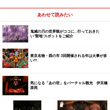
あるので、じっくり歩いてみたい。
あわせて読みたい
鬼滅の刃の世界観がココに…行っておきた
い"聖地"スポットをご紹介
東京名物・酉の市 3回開催される年は火事が多
い!?
気になる「あの世」をバーチャル観光 伊豆極
楽苑
■
出雲大社
（島根県出雲市）
大国様こと大国主命は、天照大神の弟である素戔嗚尊の
子孫で、出雲の地に豊かな国を築いておられました。そ