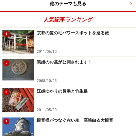
他のテーマも見る
次のページへ
1
/
3
人気記事ランキング
京都の髪の毛パワースポットを巡る旅
1
2011/06/10
篤姫のお墓が公開されます！
2
2008/10/03
江姫ゆかりの長浜と竹生島
3
2011/05/09
観音様がつなぐ赤い糸 高崎白衣大観音
4