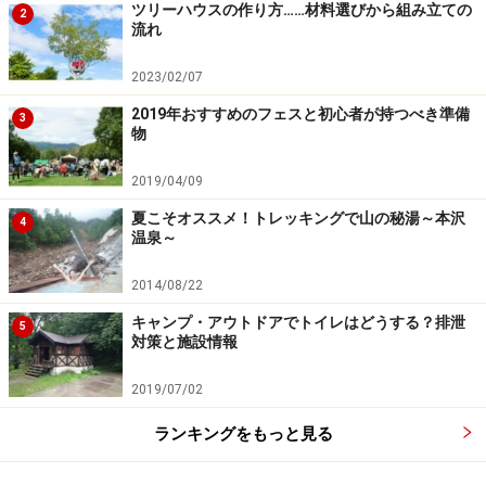
ツリーハウスの作り方……材料選びから組み立ての
2
流れ
2023/02/07
2019年おすすめのフェスと初心者が持つべき準備
3
物
2019/04/09
夏こそオススメ！トレッキングで山の秘湯～本沢
4
温泉～
2014/08/22
キャンプ・アウトドアでトイレはどうする？排泄
5
対策と施設情報
2019/07/02
ランキングをもっと見る