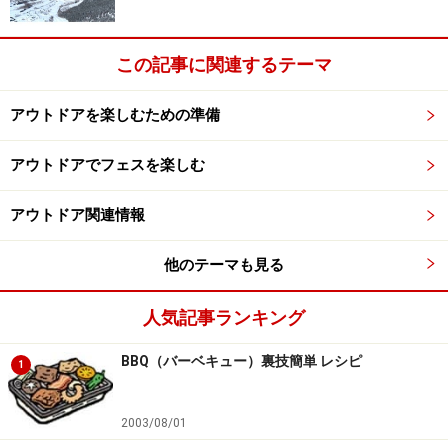
要なもの自体、最低限にしているので、どこにあるか探
すなんてことはまったくなく、ストレスも溜まりませ
ん。在るのがわかっているのに見つけられない、広いの
この記事に関連するテーマ
に使いきれない、掃除しきれない。普通の生活では当た
アウトドアを楽しむための準備
り前のストレスも、木の上では皆無です。
アウトドアでフェスを楽しむ
次のページ
ではツリーハウス暮らしで得られる自然の力
を紹介します
アウトドア関連情報
※記事内容は執筆時点のものです。最新の内容をご確認くださ
他のテーマも見る
い。
人気記事ランキング
次のページへ
1
/
2
BBQ（バーベキュー）裏技簡単 レシピ
1
2003/08/01