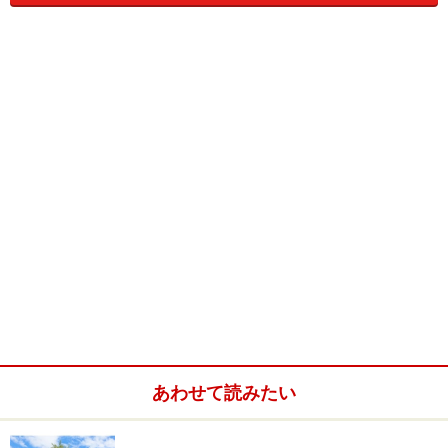
ツリーハウスは子どものころに憧れていた秘密基地の延
長線上にあります。枝振りのいい大木に出会うと、ウキ
ウキしませんでしたか？木登り少年だった僕は、ほんの
少しの手がかり、足がかりがあれば、どんな木にも登る
ことができました。筋力に見合う体重だった頃のことで
す。言葉に出来ない爽快感に時間の経つのを忘れていた
ものですが、夕方になって家に帰らなければならないの
が、いつも不満でした。この木の上で寝てみたい、いっ
そ暮らしたいと思っていました。
あわせて読みたい
あの頃の願いが叶って僕は今、富士山の麓、河口湖近く
の森の中にツリーハウスを造って住んでいます。