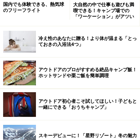
そびえ立つ樹木がすべての基。余計なものを作らず、木々
国内でも体験できる、熱気球
大自然の中で仕事も遊びも満
と共存します
のフリーフライト
喫できる！キャンプ場での
「ワーケーション」がアツい
４本の立木、赤松を柱にしてデッキを造り、その上に４
畳半くらいの広さの小さな家を建てました。ベットと
机、椅子とテーブル。家具は以上です。出来るだけ家財
冷え性のあなたに贈る！より体が温まる「とっ
ておきの入浴法4つ」
道具は少なく、必要なものだけにしています。狭いし重
量的にも制限があります。必要なものを水増ししたり、
ないよりはあったほうがいい、とあれこれ準備してしま
アウトドアのプロがすすめる絶品キャンプ飯！
うと、いくらでも増やすことができ、すごいことになっ
ホットサンドや栗ご飯を簡単調理
てしまいます。どうしても必要なものがあったら、その
ときに作ればいいのです。作れない物は必要ない物、そ
れを必要としない生活をするだけのこと。備えすぎない
アウトドア初心者こそ試してほしい！子どもと
ことが大切です。
一緒にできる「おうちキャンプ」
４畳という面積は決して広くないですが、狭くも感じま
せん。むしろ必要なものにすぐ手が届くのが嬉しい。必
スキーデビューに！「星野リゾート」冬の魅力