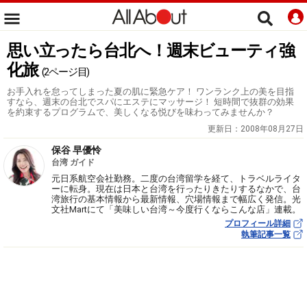
思い立ったら台北へ！週末ビューティ強
化旅
(2ページ目)
お手入れを怠ってしまった夏の肌に緊急ケア！ ワンランク上の美を目指
すなら、週末の台北でスパにエステにマッサージ！ 短時間で抜群の効果
を約束するプログラムで、美しくなる悦びを味わってみませんか？
更新日：
2008年08月27日
保谷 早優怜
台湾 ガイド
元日系航空会社勤務。二度の台湾留学を経て、トラベルライタ
ーに転身。現在は日本と台湾を行ったりきたりするなかで、台
湾旅行の基本情報から最新情報、穴場情報まで幅広く発信。光
文社Martにて「美味しい台湾～今度行くならこんな店」連載。
プロフィール詳細
執筆記事一覧