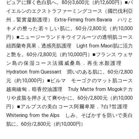
ピュアに輝く色白肌へ。80分3,600元（約12,600円）■バ
イエルンのエクストラファーミングコース（國巴伐利亞
州．緊實凝顏護理） Extra-Firming from Bavaria ハリと
キメの整った若々しい肌に。60分/2,800元（約10,000
円）■ニュージーランドキウイフルーツの透明肌コース
紐西蘭奇異果．透感亮肌護理 Light from Maori肌に活力
と艶を。60分/2,800元（約10,000円）■フランス ウェサ
ン島の保湿コース法國威桑島．再生水顏護理
Hydration from Quessant 潤いのある肌に。60分/2,800
元（約10,000円）■ビルマ モーゴクのマット肌コース
越南緬甸．暗香控油護理 Truly Matte from Mogokテカ
リや皮脂を押さえて爽やかに。60分/2,800元（約10,000
円）■アルプスの美白コース阿爾卑斯．?白?皙護理
Whitening from the Alps しみ、そばかすを防いで美白
肌に。60分/2,800元（約10,000円）