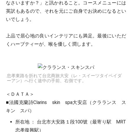
なさいますか？」と訊かれること。コースメニューには
英訳もあるので、それを元にご自身でお決めになるとい
いでしょう。
上品で居心地の良いインテリアにも満足。最後にいただ
くハーブティーが、喉を優しく潤します。
忠孝東路を折れて台北商旅大安（レ・スイーツタイペイダ
ーアン）へ行く途中の手前、右側です。
＜ＤＡＴＡ＞
■法國克蘭詩Clarins skin spa大安店（クラランス ス
キン スパ）
所在地 ： 台北市大安路１段100號（最寄り駅 MRT
忠孝復興駅）