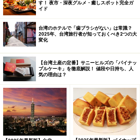
ち”が出てきてしまい、その結果、別れに至
す！ 夜市・深夜グルメ・癒しスポット完全ガ
イド
るからだとか。
ダメアイテムその2：傘
台湾のホテルで「歯ブラシがない」は常識？
2025年、台湾旅行者が知っておくべき2つの大
変化
次は、傘。中国語では、「傘（サン）」
【台湾土産の定番】サニーヒルズの「パイナッ
「雨傘（ユィサン）」などと表現します。
プルケーキ」を徹底解説！ 値段や日持ち、人
気の理由は？
傘の発音（サン）と散の発音（サン）が同
じなので、自分たちの仲も”散る”ことにな
ってしまうからだそうです。私が、「で
も、悪いこをと除けて、降りかからないよ
うにしてくれるから、何となくよさそうな
イメージがある」と伝えてみても、台湾の
恋人の間ではプレゼントとしてはタブーと
されているものだそうです。ポジティブな
イメージは通じませんでした。