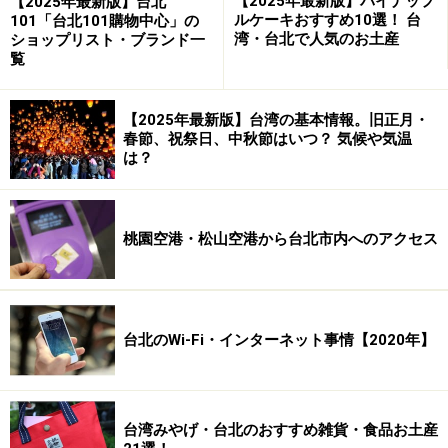
【2025年最新版】パイナップ
【2025年最新版】台北
ルケーキおすすめ10選！ 台
101「台北101購物中心」の
湾・台北で人気のお土産
ショップリスト・ブランド一
ダメアイテムその3：置き時計
覧
【2025年最新版】台湾の基本情報。旧正月・
春節、祝祭日、中秋節はいつ？ 気候や気温
次は、置き時計。これはまさに発音が問題
は？
なのです。この置き時計、プレゼントとし
ては、恋人同士だけでなく、一般的なプレ
ゼントとしても好まれません。置き時計を
桃園空港・松山空港から台北市内へのアクセス
意味する漢字は「鐘（ヂョン）」。この発
音は、「終」の発音（ヂョン）と同じなの
で、よってタブーとされているのです。終
わりを告げる置き時計には気をつけてくだ
台北のWi-Fi・インターネット事情【2020年】
さい。ちなみに、腕時計は「手{金表}（シ
ョウビアオ）」なので特にこだわることは
ないそうです。
台湾みやげ・台北のおすすめ雑貨・食品お土産