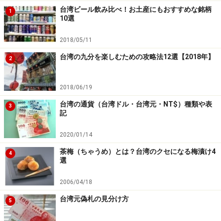
マフラーの実証が一件増えたのでした。
台湾ビール飲み比べ！お土産にもおすすめな銘柄
1
10選
一緒に行くと別れちゃうスポット
2018/05/11
台湾の九分を楽しむための攻略法12選【2018年】
指南宮
2
2018/06/19
台北近郊の、一緒に行くと別れちゃうス
台湾の通貨（台湾ドル・台湾元・NT$）種類や表
ポットも紹介しておきます。まずは「指南
3
記
宮」。理髪業の守り神とされる中国八仙の
ひとり、呂洞賓が祀られている廟。なぜこ
2020/01/14
こへ若いカップルが一緒に行くと別れちゃ
茶梅（ちゃうめ）とは？台湾のクセになる梅漬け4
4
うのか。それは、こんな言い伝えがあるか
選
らです。呂洞賓は、何仙姑という女性に恋
心を抱いてアタックを重ねたものの、彼女
2006/04/18
はそのたびに彼を拒否し続けました。呂洞
台湾元偽札の見分け方
5
賓は心を痛めて苦しみます。そして、つい
には彼女を恨むようになりました。で、呂