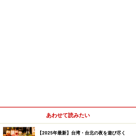
ほしい－－そんな時は「月下老人」の元へGO!．．．
2P
へ
ダメアイテムその1：靴
まずは靴です。中国語では、「鞋子（シエ
ズ）」、「皮鞋（ピィシエ）」などと表現
します。男女ともに、靴をプレゼントして
はダメなんですと。理由は、”歩いて（自分
の元から）去っていくから”だとか。素敵な
靴を見つけたら、自分の靴は自分で買うの
あわせて読みたい
がいいそうです。他の理由としては、鞋の
発音（シエ）と邪の発音（シエ）が同じ
で、自分のパートナーに”よこしまな気持
【2025年最新】台湾・台北の夜を遊び尽く