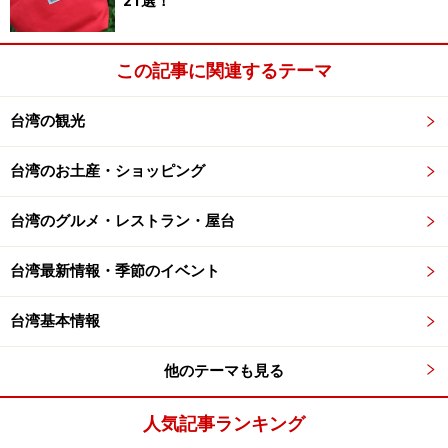
21選！
ダメアイテムその4：マフラー
この記事に関連するテーマ
最後は、マフラーです。理由は特にないの
台湾の観光
ですが、”友達の話なんだけど、マフラーを
プレゼントしたとたんに別れたんだって”的
台湾のお土産・ショッピング
な話が多いのだとか。それに、このマフラ
ーネタを教えてくれた男の子が、「実は、
台湾のグルメ・レストラン・屋台
僕もなんです」と暴露してくれました。ダ
メだと噂のマフラーをどうしてプレゼント
台湾最新情報・季節のイベント
したのか聞いてみると、「彼女がほしがっ
たから」だそうで。うーん、これは、彼女
台湾基本情報
から別れたがってたのかもしれませんね。
彼もうすうす感じていたらしく、試しにプ
他のテーマも見る
レゼントしてみたら、噂通りになったそう
で。マフラーが別れのきっかけを作っただ
人気記事ランキング
けなのでしょうが、ね。いずれにしても、