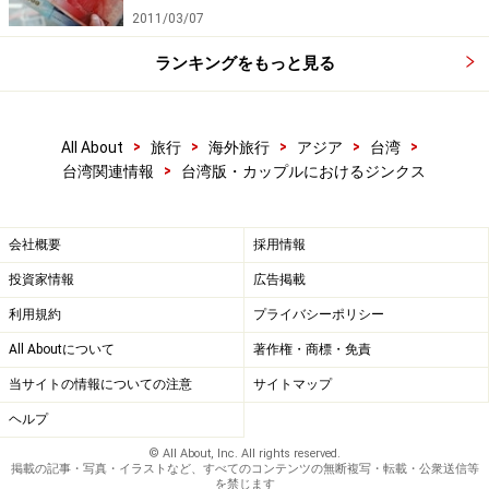
洞賓がとった行動といえば、ちまたのカッ
2011/03/07
プルを見れば行ってこれを引き裂いてめち
ランキングをもっと見る
ゃめちゃにしていたのです。こんな言い伝
えから、指南宮へカップルで行くと、呂洞
賓に引き裂かれてしまう、と噂されるよう
>
>
>
>
>
All About
旅行
海外旅行
アジア
台湾
になりました。
>
台湾関連情報
台湾版・カップルにおけるジンクス
指南宮
（住所：台北市萬壽路115号）
アクセス：MRT木柵線動物園駅からバス
（236など）で政治大学まで行き（大人
会社概要
採用情報
NT$15）、指南宮行きの路線バスに乗り換
投資家情報
広告掲載
えれば終点下車（大人NT$15）。
利用規約
プライバシーポリシー
次は「石碇の姑娘廟」です。この廟に
All Aboutについて
著作権・商標・免責
は、結婚する前の若さで死んでしまった
当サイトの情報についての注意
サイトマップ
「魏扁」が祀られています（魏扁仙姑とも
ヘルプ
言います）。恋することも結婚することも
© All About, Inc. All rights reserved.
知らずに死んでしまった娘が、若いカップ
掲載の記事・写真・イラストなど、すべてのコンテンツの無断複写・転載・公衆送信等
を禁じます