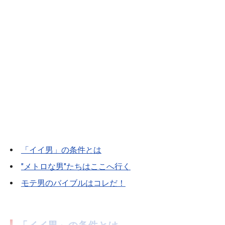
「イイ男」の条件とは
"メトロな男"たちはここへ行く
モテ男のバイブルはコレだ！