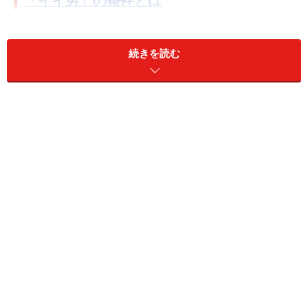
「イイ男」の条件とは
続きを読む
イギリスが誇る「世界一」、ベッカム選手。彼に学ぶ、
「イイ男」の習慣とは
「メトロセクシャル(metrosexual)」という言葉、日本の
皆さんも耳にしたことがあるでしょう。これは、イギリ
スの新聞、インディペンデント紙で、ジャーナリストの
マーク・シンプソンが1994年に提案した造語です。都会
（＝メトロポリス）に住み、流行やファッションに敏感
で、スキンケアや美食などにもこだわり、スタイリッシ
ュなライフスタイルを追求する男性たちを指します。も
ちろん、仕事はデキて当たり前。ベッカム選手は、そん
なメトロセクシャルの代表です。
ロンドンでは、メトロセクシャルという言葉もすっかり