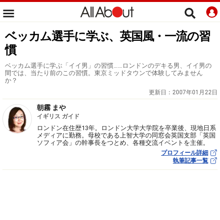
ベッカム選手に学ぶ、英国風・一流の習
慣
ベッカム選手に学ぶ「イイ男」の習慣……ロンドンのデキる男、イイ男の
間では、当たり前のこの習慣。東京ミッドタウンで体験してみません
か？
更新日：
2007年01月22日
朝霧 まや
イギリス ガイド
ロンドン在住歴13年。ロンドン大学大学院を卒業後、現地日系
メディアに勤務。母校である上智大学の同窓会英国支部「英国
ソフィア会」の幹事長をつとめ、各種交流イベントを主催。
プロフィール詳細
執筆記事一覧