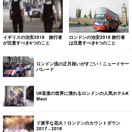
英国紳士御用達ストリート、ジャーミンストリートにある
GEO F Trumperのサロン
しかし、身だしなみに気を使うこと（グルーミング）が
イイ男の条件になったのは、最近に始まったことではあ
イギリスの治安2018 旅行者
ロンドンの治安2018 旅行者
りません。18世紀のイギリスで、平民の生まれながら、
が注意すべき6つのこと
は注意すべき6つのこと
ダンディズムの元祖・伊達男としてのしあがったジョー
ジ・ブライアン・ブランメル （通称：ボー・ブランメ
ロンドン流の正月祝いがすごい！ニューイヤー
ル）の例が示すように、イギリスでは古くから、グルー
パレード
ミングは紳士のたしなみ、成功の条件でした。
古くから、英国紳士御用達のお店が並ぶロンドン中心の
UK音楽の世界に浸れるロンドンの人気ホテルK
West
メイフェア地区には、そんな紳士専用のグルーミングサ
ロンが今でも残っています。歴史を感じる重厚な雰囲気
の中で、ヘアカットと髭剃り、爪のお手入れなどのサー
ド派手な花火！ロンドンのカウントダウン
ビスを提供しています。
2017→2018