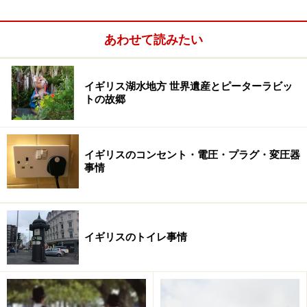
定着。数年前までは「メトロセクシャル＝イイ男」とい
う風潮がありましたが、今では、イイ男、モテる男であ
あわせて読みたい
るためには、メトロであることは大前提。プラスαの魅
力が求められるようになりつつあります。
イギリス湖水地方 世界遺産とピーターラビッ
トの故郷
なぜメトロであることがイイ男の条件なのでしょうか？
それは、ポジティヴの連鎖。「きちんとした身だしなみ
→外見に自信→自分自身への自信」。そして、自分に自
イギリスのコンセント・電圧・プラグ・変圧器
信のある男性は、セクシーで魅力的。したがって、モテ
事情
る。メトロであることは、単に外見を磨くだけでなく、
自分磨き・向上の意識改革なんですね。
イギリスのトイレ事情
グルーミングは紳士のたしなみ