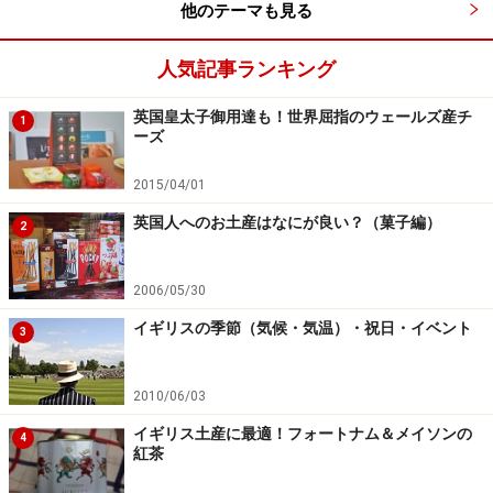
他のテーマも見る
※記事内容は執筆時点のものです。最新の内容をご確認くださ
人気記事ランキング
い。
※海外を訪れる際には最新情報の入手に努め、「
外務省 海外安全
ホームページ
」を確認するなど、安全確保に十分注意を払ってく
英国皇太子御用達も！世界屈指のウェールズ産チ
1
ださい。
ーズ
2015/04/01
次のページへ
1
/
3
英国人へのお土産はなにが良い？（菓子編）
2
2006/05/30
イギリスの季節（気候・気温）・祝日・イベント
3
2010/06/03
イギリス土産に最適！フォートナム＆メイソンの
4
紅茶