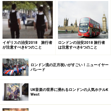
イギリスの治安2018 旅行者
ロンドンの治安2018 旅行者
が注意すべき6つのこと
は注意すべき6つのこと
ロンドン流の正月祝いがすごい！ニューイヤー
パレード
※記事内容は執筆時点のものです。最新の内容をご確認くださ
UK音楽の世界に浸れるロンドンの人気ホテルK
い。
West
※海外を訪れる際には最新情報の入手に努め、「
外務省 海外安全
ホームページ
」を確認するなど、安全確保に十分注意を払ってく
ださい。