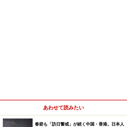
という独立したチョコレート専門店があります。
贈り物にもオススメ！
センスが光るアルマーニ
あわせて読みたい
都会的でソフィスティケートされたその店内は、まさに
春節も「訪日警戒」が続く中国・香港。日本人
アルマーニ・ブランドにふさわしい雰囲気。広くはあり