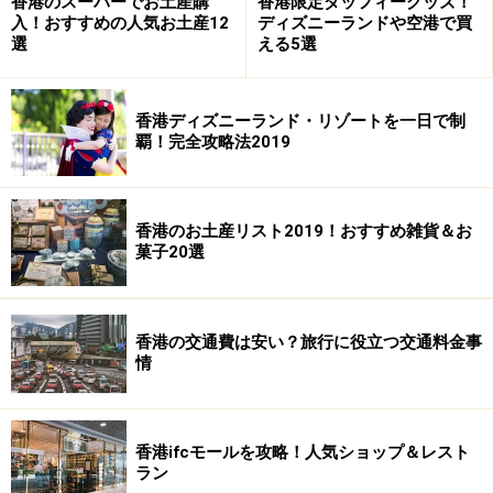
香港のスーパーでお土産購
香港限定ダッフィーグッズ！
入！おすすめの人気お土産12
ディズニーランドや空港で買
選
える5選
香港ディズニーランド・リゾートを一日で制
覇！完全攻略法2019
「CARAQUE」という一口サイズの板チョコのセット
（HK$120）
香港のお土産リスト2019！おすすめ雑貨＆お
また、自分の好きなチョコが９個選べるボックス
菓子20選
（HK$260）なども好評です。ブラウンのシンプルなボ
ックスは、センスのいい贈り物として活躍することうけ
あい。また、コーヒーに合うチョコレートとして、
香港の交通費は安い？旅行に役立つ交通料金事
情
「CARAQUE」という一口サイズの板チョコのセット
（HK$120）もオススメ。コンパクトでかさばらないの
で、お土産にも最適です。そのほか、トーストやクッキ
香港ifcモールを攻略！人気ショップ＆レスト
ーなどに使える瓶入りのチョコクリーム（HK$220）
ラン
も、自分用に購入すると良さそうです。