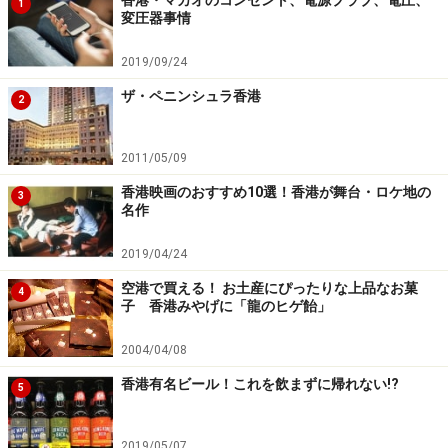
1
変圧器事情
2019/09/24
ザ・ペニンシュラ香港
2
2011/05/09
香港映画のおすすめ10選！香港が舞台・ロケ地の
3
名作
2019/04/24
空港で買える！ お土産にぴったりな上品なお菓
4
子 香港みやげに「龍のヒゲ飴」
2004/04/08
香港有名ビール！これを飲まずに帰れない!?
5
2019/05/07