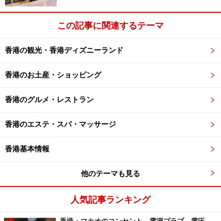
この記事に関連するテーマ
香港の観光・香港ディズニーランド
個性的なチョコレート・ショップはまだまだたくさん！
＞＞
香港のお土産・ショッピング
※記事内容は執筆時点のものです。最新の内容をご確認くださ
い。
香港のグルメ・レストラン
※海外を訪れる際には最新情報の入手に努め、「
外務省 海外安全
ホームページ
」を確認するなど、安全確保に十分注意を払ってく
香港のエステ・スパ・マッサージ
ださい。
香港基本情報
次のページへ
1
/
3
他のテーマも見る
人気記事ランキング
香港・マカオのコンセント、電源プラブ、電圧、