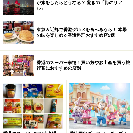
が旅をしたらどうなる？ 驚きの「街のリア
ませんが、ショーウィンドウに並べられたチョコの数々
ル」
は宝石のようで、思わず購買心がくすぐられます。アル
マーニの頭文字「Ａ」を刻印したシグネチャーチョコの
東京＆近郊で香港グルメを食べるなら！ 本場
ほか、ダークチョコ＆グリーンティー、ダークチョコ＆
の味を楽しめる香港料理おすすめ店5選
焼酎、ミルクチョコ＆ゴマなどといった、ジャパニーズ
テイストを織り込んだチョコもあり、ラインナップもと
てもユニーク。
香港のスーパー事情！買い方やお土産を買う旅
行客におすすめの店舗