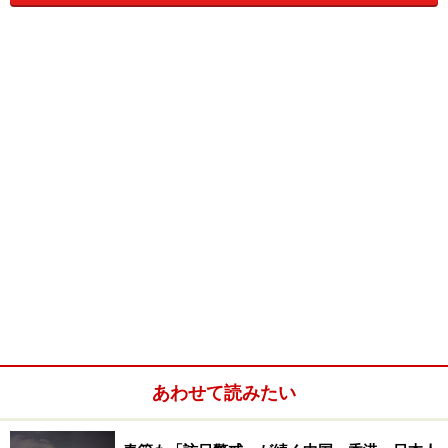
そしてタイやスリランカからと続きます。
●
香港人の英語力低下も関係しているのか？
現状では英語での意思疎通を中心になるフィリピン人の
家政婦さんは減少傾向にあります。
以前はあまり注目されていなかった、広東語を理解する
ことの多いインドネシア人の家政婦さんの割合が増え続
けているそうです。
●
していい仕事としてはいけない仕事があるんです。
あわせて読みたい
実は家政婦さんを雇うには様々な規定があります。たと
えば、家政婦業務から逸脱する仕事をさせてはいけな