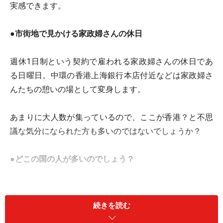
実感できます。
●
市街地で見かける家政婦さんの休日
週休1日制という契約で雇われる家政婦さんの休日であ
る日曜日。中環の香港上海銀行本店付近などは家政婦さ
んたちの憩いの場として変身します。
あまりに大人数が集っているので、ここが香港？と不思
議な気分になられた方も多いのではないでしょうか？
●
どこの国の人が多いのでしょう？
家政婦さんは最低限2年以上の契約で、雇われてきま
す。出身国順に、フィリピンから15万人、インドネシア
続きを読む
から7万7千人。