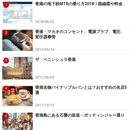
香港の地下鉄MTRの乗り方2018！路線図や料金
1
2018/06/02
香港・マカオのコンセント、電源プラブ、電圧、
2
変圧器事情
2019/09/24
ザ・ペニンシュラ香港
3
2011/05/09
香港名物パイナップルパンとは？おすすめの名店5
4
選
2017/12/19
香港島にある石畳の坂道・ポッティンジャー通り
5