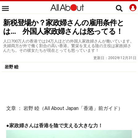
新税登場か？家政婦さんの雇用条件と
は… 外国人家政婦さんは怒ってる！
人口700万人の香港では24万人ほどの外国人家政婦さんが働いています。
夫婦両方が外で働く割合の高い香港。繁栄を支える陰の主役は家政婦さ
んたち。その彼女たちが現在とっても怒っています！
更新日：
2002年12月31日
岩野 睦
文章 ： 岩野 睦（All About Japan「香港」前ガイド）
●
家政婦さんは香港を陰で支える大きな力！