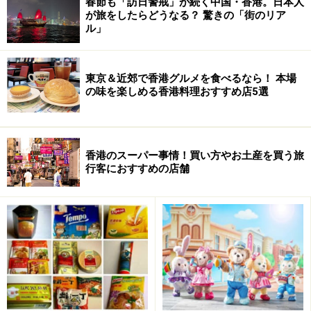
春節も「訪日警戒」が続く中国・香港。日本人
い、とか。
が旅をしたらどうなる？ 驚きの「街のリア
ル」
具体例を挙げると、家の車を洗車するのはありでも、送
り迎えをすることは「運転手」になるからダメ。
東京＆近郊で香港グルメを食べるなら！ 本場
の味を楽しめる香港料理おすすめ店5選
あるいは、家が食堂を経営していて、そこの店内で働く
ことは「店員」になるからダメ…といった具合です。
香港のスーパー事情！買い方やお土産を買う旅
●
雇う側も守らなければいけないルールがあります
行客におすすめの店舗
雇う側も給料の支払能力があることを証明させられま
す。そして給料を毎月支払い、週に1日の休暇、そして
年に14日の有給休暇を与える義務があります。
そして、住み込みで働いてもらわなければならない関係
上、「適切」なスペースを居住空間として用意すること