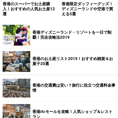
なども、求められています。
香港のスーパーでお土産購
香港限定ダッフィーグッズ！
入！おすすめの人気お土産12
ディズニーランドや空港で買
選
える5選
そう、本国と行き来する航空券代も負担しなければなり
ません。
香港ディズニーランド・リゾートを一日で制
覇！完全攻略法2019
●
それではどういう条件で雇われているの？
実際は、家政婦さん紹介業者が多数存在する香港なの
香港のお土産リスト2019！おすすめ雑貨＆お
で、この辺は業者任せに書類を作成する人々が多いそう
菓子20選
です。
でも、実際家政婦さんたちは、どのくらいの条件で雇用
香港の交通費は安い？旅行に役立つ交通料金事
情
されているのでしょうか？次ページでその実態を少し見
てみます。
※記事内容は執筆時点のものです。最新の内容をご確認くださ
香港ifcモールを攻略！人気ショップ＆レスト
い。
ラン