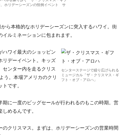
レベルを練り歩く「ザ・クリスマス・ギフ
は、ホリデーシーズンの恒例イベント サ
日から本格的なホリデーシーズンに突入するハワイ。街
のイルミネーションに包まれます。
がハワイ最大のショッピン
ホリデーイベント。キッズ
、センター内を走るクリス
センターステージで繰り広げられる
ミュージカル「ザ・クリスマス・ギ
のよう。本場アメリカのクリ
フト・オブ・アロハ」
ットです。
半期に一度のビッグセールが行われるのもこの時期。営
楽しめるんです。
ーのクリスマス。まずは、ホリデーシーズンの営業時間