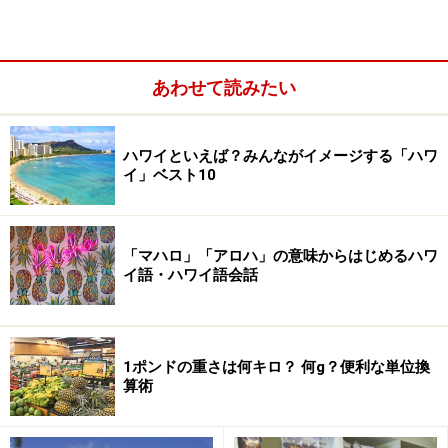
あわせて読みたい
ハワイといえば？みんながイメージする「ハワ
7～9月は、特に日差しが強くなるシーズン。日本より気温は
イ」ベスト10
低いものの、紫外線は2倍以上！
1年を通して気温の変化が少ないハワイですが、大きく
分けて 2つの季節があります。それは、「
5～10月の夏
」
「マハロ」「アロハ」の意味からはじめるハワ
イ語・ハワイ語会話
（乾季）と「
11～4月の冬
」（雨季）。夏季の中でも特
に7～9月は日差しが強く、30度を超える暑い日が続きま
すが、日本のようにムシムシすることはなく、サラッと
した貿易風が吹いてとても快適。冬季は、最高気温が25
1ポンドの重さは何キロ？ 何g？便利な単位換
算術
度を少し超える程度。雨季期となるため、にわか雨が増
えて朝晩冷え込むこともあります。
ハワイらしい常夏気
分を味わうなら、5～10月の夏季に
。日本の初秋のよう