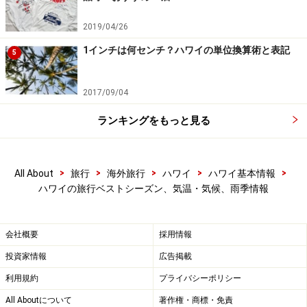
2019/04/26
1インチは何センチ？ハワイの単位換算術と表記
5
2017/09/04
ビーチ満喫派も5月中旬～7月上旬がベスト
ランキングをもっと見る
>
>
>
>
>
All About
旅行
海外旅行
ハワイ
ハワイ基本情報
エメラルドグリーンの海と白い砂浜のコントラストが美しい
ハワイの旅行ベストシーズン、気温・気候、雨季情報
カイルアビーチ
日差しが強くなる夏には、海の色も一段と青く美しく見
会社概要
採用情報
えます。ハワイの海を思いっきり楽しみたい人は、旅行
投資家情報
広告掲載
代金が安い5月中旬～7月上旬がオススメ。雨季期になる
利用規約
プライバシーポリシー
と気温・水温もグッと下がり、空も曇りがちになりま
す。
All Aboutについて
著作権・商標・免責