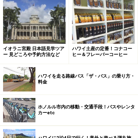
な気候が好みなら、冬季もおすすめです。
ハワイの1年を4つのシーズンに分けて、天候と服装、そ
のシーズンならではの見どころをご紹介しています＞＞
＞
ハワイの季節（気候・気温）・祝日・イベント
イオラニ宮殿 日本語見学ツア
ハワイ土産の定番！コナコー
ー 見どころや予約方法など
ヒー＆フレーバーコーヒー
旅行代金が安い時期はいつか？
ハワイを走る路線バス「ザ・バス」の乗り方・
料金
お盆や年末年始はワイキキビーチも大混雑
ホノルル市内の移動・交通手段！バスやレンタ
上記の気候シーズンとは別に、年末年始やお盆、ゴール
カーetc
デンウィークなど、日本の旅行会社が設定する「旅行シ
ーズン」（繁忙期・閑散期）があり、これによってツア
ーの価格が変動します。