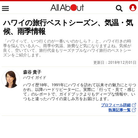
ハワイの旅行ベストシーズン、気温・気
候、雨季情報
「ハワイって、いつ行くのが一番いいのかしら？」と、ハワイ行きの時
季を悩んでいる人へ。雨季や気温、旅費など気になりますよね。気候が
良く、空いていて、旅行代金もリーズナブルなハワイ旅行のベストシー
ズンをご紹介します。
更新日：
2018年12月01日
森谷 貴子
ハワイ ガイド
ハワイ歴18年。1991年にハワイを訪れて以来その魅力にとりつ
かれ、以降ハードリピーターに。実際に「行って・見て・感じ
て」のレポートで、ガイドブックよりもディープな情報や、い
つもと違ったハワイの楽しみ方をお届けします。
プロフィール詳細
執筆記事一覧