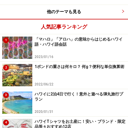
時でもある
他のテーマも見る
気候が良く、空いていて、旅行代金も安い時季を「ハワ
イ旅行のベストシーズン」とすると、ズバリ当てはまる
人気記事ランキング
のは、5月中旬～7月上旬。夏休み前で旅行者も少なく、
喧噪を避けて行きたい人には一番の旅行シーズンです。
「マハロ」「アロハ」の意味からはじめるハワイ
1
語・ハワイ語会話
少し幅を広げるなら、天候が落ち着き始めて旅行代金も
安いゴールデンウィーク前の4月。そして、まだにわか
2023/01/16
雨の少ない10月（連休除く）も比較的旅行代金がリーズ
1ポンドの重さは何キロ？ 何g？便利な単位換算術
2
ナブルです。
2022/06/22
ハワイに2泊4日で行く！意外と遊べる弾丸旅行プ
3
ラン
2020/01/31
ハワイTシャツをお土産に！安い・ブランド・限定
4
品等々おすすめ12店