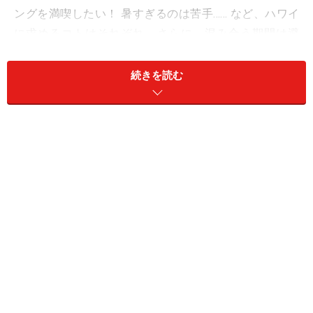
ングを満喫したい！ 暑すぎるのは苦手…… など、ハワイ
に求めるコトはそれぞれ。さらに、混み合う期間は避
け、天候が安定していて旅行代金も安い時季を狙いた
い！ そんな旅の目的に合わせたベストシーズンをチェッ
続きを読む
クしていきましょう！
天候が安定しているのは、5～10月