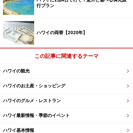
ハワイに2泊4日で行く！意外と遊べる弾丸旅
行プラン
閑散期である
1月中旬～2月
、
ゴールデンウィーク前の4
月と5月中旬～7月上旬
、
11～12月中旬
（ホノルル・マラ
ソンが開催される12月第2日曜前を除く）は、旅行代金
ハワイの両替【2020年】
がリーズナブルに。日本人旅行者が少なく空いている時
期でもあります。空席状況によって変動する航空券の価
格推移もツアーとほぼ同じですが、週末より平日出発の
この記事に関連するテーマ
方が安くなります。
ハワイの観光
ハワイのお土産・ショッピング
気候が良くて空いていて安い！ 旅行ベスト
シーズンは5月中旬～7月上旬
ハワイのグルメ・レストラン
ハワイ最新情報・季節のイベント
ハワイ基本情報
5月になるとトロピカルな花々も咲き始め、街歩きが楽しい