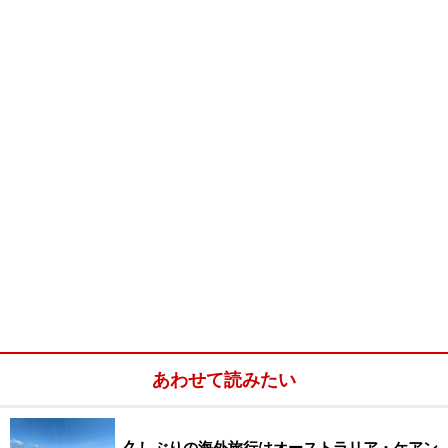
ホワイトヘブンビーチ
Beach 2：
地球上2つしかない貝殻でできた浜、シェル
ビーチ
シェルビーチ
※記事内容は執筆時点のものです。最新の内容をご確認くださ
い。
※海外を訪れる際には最新情報の入手に努め、「
外務省 海外安全
ホームページ
」を確認するなど、安全確保に十分注意を払ってく
ださい。
次のページへ
1
/
3
あわせて読みたい
久しぶりの海外旅行はオーストラリア・ケアン