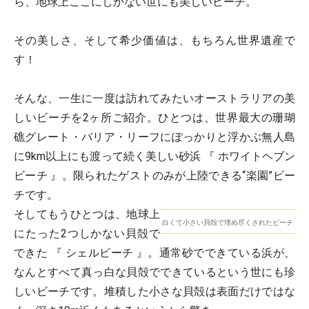
ら、地球上ここにしかない世にも美しいビーチ。
その美しさ、そして希少価値は、もちろん世界遺産で
す！
そんな、一生に一度は訪れてみたいオーストラリアの美
しいビーチを2ヶ所ご紹介。ひとつは、世界最大の珊瑚
礁グレート・バリア・リーフにぽっかりと浮かぶ無人島
に9km以上にも渡って続く美しい砂浜 『 ホワイトヘブン
ビーチ 』。限られたゲストのみが上陸できる“楽園”ビー
チです。
そしてもうひとつは、地球上
白くて小さい貝殻で埋め尽くされたビーチ
にたった2つしかない貝殻で
できた 『 シェルビーチ 』。通常砂でできている浜が、
なんとすべて真っ白な貝殻でできているという世にも珍
しいビーチです。堆積した小さな貝殻は表面だけではな