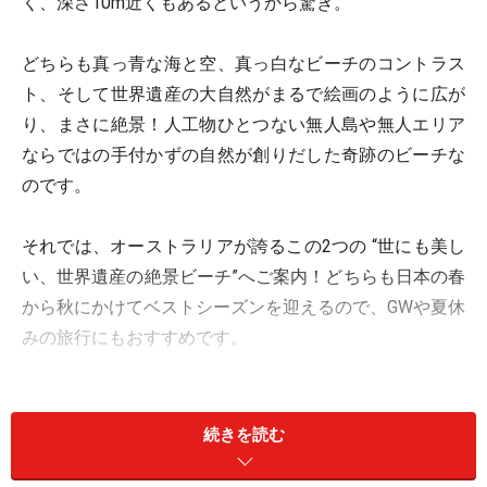
く、深さ10m近くもあるというから驚き。
どちらも真っ青な海と空、真っ白なビーチのコントラス
ト、そして世界遺産の大自然がまるで絵画のように広が
り、まさに絶景！人工物ひとつない無人島や無人エリア
ならではの手付かずの自然が創りだした奇跡のビーチな
のです。
それでは、オーストラリアが誇るこの2つの “世にも美し
い、世界遺産の絶景ビーチ”へご案内！どちらも日本の春
から秋にかけてベストシーズンを迎えるので、GWや夏休
みの旅行にもおすすめです。
Beach 1：
地上で最も美しい砂浜、ホワイトヘブンビ
続きを読む
ーチ