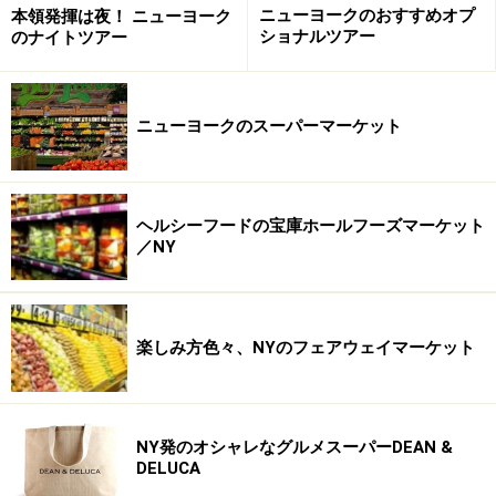
そして67階に運ぶサミットシャトルに乗り込むのです
ニューヨークのおすすめオプ
本領発揮は夜！ ニューヨーク
ショナルツアー
のナイトツアー
が、この高速エレベーターはその途中、何十年にも渡る
ロックフェラーセンターの輝かしい歴史を物語る見事な
メディアショーをガラス天井越しに映し出し、光のショ
ニューヨークのスーパーマーケット
ーがエレベーターのシャフトに照らし出されます。
ヘルシーフードの宝庫ホールフーズマーケット
／NY
ミッドタウンの高層階からの夜景は迫力があって一番きれ
いとされている Courtesy of Rockefeller Center Archives
地上259メートルの高さの展望台は屋内エリアと屋外エ
楽しみ方色々、NYのフェアウェイマーケット
リアに分かれ、67，69，70階の3つの展望デッキから構
成されています。エレベーターで到着する67階にある大
展望室は3階分の高さがあり、｢ウェザー・ルーム｣から
はロックフェラープラザを見下ろすことができます。そ
NY発のオシャレなグルメスーパーDEAN &
DELUCA
こからエスカレーターで69階の大展望デッキに登り、マ