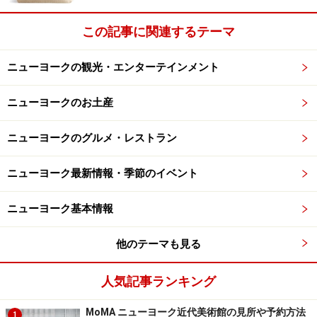
ンハッタンの東西南北の景色が展望でき、晴れた日には
128キロ先まで見通せます。ここからのエンパイヤース
この記事に関連するテーマ
テート・ビルの景色は最高です。そして幅6メートル、
長さ60メートルの70階の展望台へは階段かエレベーター
ニューヨークの観光・エンターテインメント
で上がり、360度のパノラマが楽しめます。
ニューヨークのお土産
⇒次ページは｢オンライン事前予約で時間を節約｣とトッ
ニューヨークのグルメ・レストラン
プ・オブ・ザ・ロック・データのご紹介
ニューヨーク最新情報・季節のイベント
※記事内容は執筆時点のものです。最新の内容をご確認くださ
い。
※海外を訪れる際には最新情報の入手に努め、「
外務省 海外安全
ニューヨーク基本情報
ホームページ
」を確認するなど、安全確保に十分注意を払ってく
ださい。
他のテーマも見る
次のページへ
1
/
2
人気記事ランキング
MoMA ニューヨーク近代美術館の見所や予約方法
1