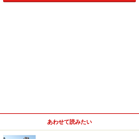
見どころはサミットシャトルエレベーター
と360度の眺望
トップ・オブ・ザ・ロックの見どころは７０階の展望台
に昇る前にもありますのでお見逃しなく。まず中二階の
ロックフェラーセンターと展望デッキの歴史を紹介する
マルチメディアの展示物。私もファンである、俳優のグ
あわせて読みたい
レゴリー・ペックが若いときロックフェラーセンターで
アルバイトしていた記念の彼の身分証明書などが展示さ