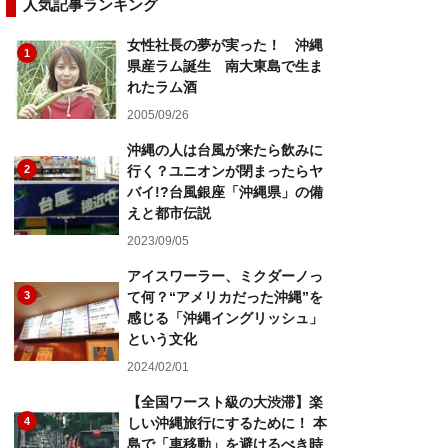
人気記事ランキング
女性社長の夢が実った！ 沖縄
1
県産ラム誕生 南大東島で生ま
れたラム酒
2005/09/26
沖縄の人は台風が来たら飲みに
2
行く？ユニオンが閉まったらヤ
バイ!?台風銀座「沖縄県」の備
えと都市伝説
2023/09/05
アイスワーラー、ミクダーノっ
3
て何？“アメリカだった沖縄”を
感じる「沖縄イングリッシュ」
という文化
2024/02/01
【全国ワースト級の大渋滞】楽
4
しい沖縄旅行にするために！ 本
島で「車移動」を避けるべき時