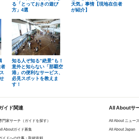
る「とっておきの遊び
天気」事情【現地在住者
方」4選
が紹介】
満
知る人ぞ知る“絶景”も！
住者
意外と知らない「那覇空
ス
港」の便利なサービス、
せ
必見スポットを教えま
す！
ガイド関連
All Abou
専門家サーチ（ガイドを探す）
All About ニュー
All Aboutガイド募集
All About Japan
ガイドへの仕事・取材依頼