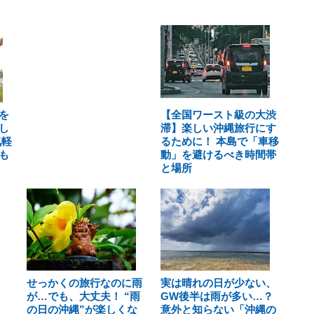
を
【全国ワースト級の大渋
し
滞】楽しい沖縄旅行にす
気軽
るために！ 本島で「車移
も
動」を避けるべき時間帯
と場所
せっかくの旅行なのに雨
実は晴れの日が少ない、
が…でも、大丈夫！ “雨
GW後半は雨が多い…？
の日の沖縄”が楽しくな
意外と知らない「沖縄の