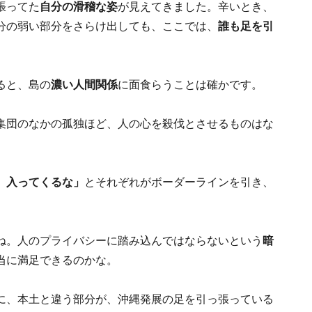
張ってた
自分の滑稽な姿
が見えてきました。辛いとき、
分の弱い部分をさらけ出しても、ここでは、
誰も足を引
ると、島の
濃い人間関係
に面食らうことは確かです。
集団のなかの孤独ほど、人の心を殺伐とさせるものはな
、入ってくるな」
とそれぞれがボーダーラインを引き、
ね。人のプライバシーに踏み込んではならないという
暗
当に満足できるのかな。
に、本土と違う部分が、沖縄発展の足を引っ張っている