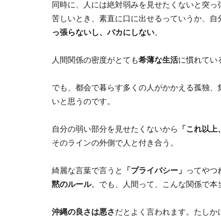
同時に、人には絶対弱みを見せたくないと突っ
苦しいとき、素直に口に出せるっていうか、自
っ張らないし、バカにしない
。
人間関係の密度がとても
希薄な生活
に慣れてい
でも、都会で暮らす多くの人がかかえる孤独、
いと思うのです。
自分の弱い部分を見せたくないから
「これ以上
そのラインの外側で人と付き合う。
綺麗な言葉で言うと
「プライバシー」
ってやつ
黙のルール
。でも、人間って、こんな関係で本
沖縄の良さは悪さ
だとよく言われます。たしか