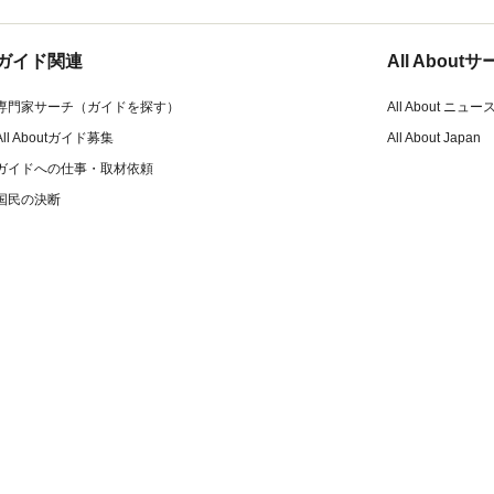
ガイド関連
All Abou
専門家サーチ（ガイドを探す）
All About ニュー
All Aboutガイド募集
All About Japan
ガイドへの仕事・取材依頼
国民の決断