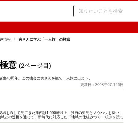
連情報
寅さんに学ぶ「一人旅」の極意
極意
(2ページ目)
」誕生40周年。この機会に寅さんを観て一人旅に出よう。
更新日：2008年07月26日
現場を通して見てきた旅館は1,000軒以上。独自の知見とノウハウを持つ
地域との連携を通じて、新時代に対応した「地域の仕組みづくり」の実践を
...続きを読む
政策学科准教授。