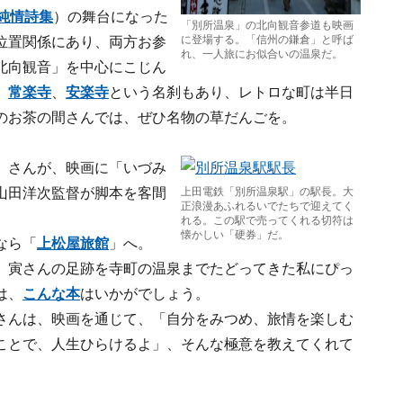
純情詩集
）の舞台になった
「別所温泉」の北向観音参道も映画
に登場する。「信州の鎌倉」と呼ば
位置関係にあり、両方お参
れ、一人旅にお似合いの温泉だ。
北向観音」を中心にこじん
、
常楽寺
、
安楽寺
という名刹もあり、レトロな町は半日
のお茶の間さんでは、ぜひ名物の草だんごを。
」さんが、映画に「いづみ
山田洋次監督が脚本を客間
上田電鉄「別所温泉駅」の駅長。大
正浪漫あふれるいでたちで迎えてく
れる。この駅で売ってくれる切符は
懐かしい「硬券」だ。
なら「
上松屋旅館
」へ。
、寅さんの足跡を寺町の温泉までたどってきた私にぴっ
は、
こんな本
はいかがでしょう。
さんは、映画を通じて、「自分をみつめ、旅情を楽しむ
ことで、人生ひらけるよ」、そんな極意を教えてくれて