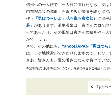
信州への一人旅で、一人旅に慣れたなら、次は
由布院温泉の隣町、石畳の坂が旅情を誘う湯治
作（
「男はつらいよ」花も嵐も寅次郎
）に湯平
荘
」があります。湯平温泉は、寅さんのロケ地
ってあったり、その風情は寅さんの映画や一人
がでしょう。
さて、その他にも、
Yahoo!JAPAN「男はつ
は、ロケ地検索ができたりしますので、ぜひ、
さあ、皆さんも、夏の暑さになんか負けていな
※記事内容は執筆時点のものです。最新の内容をご確認くださ
前のペ