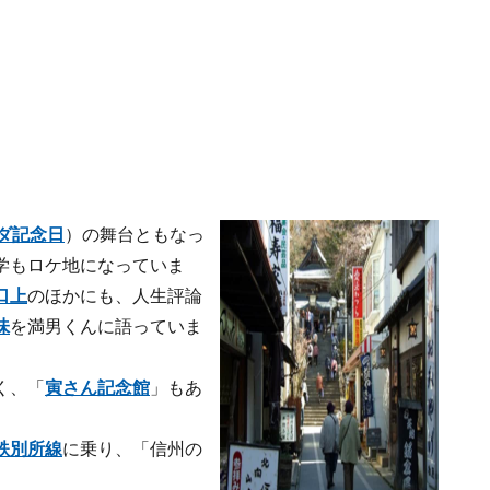
ダ記念日
）の舞台ともなっ
学もロケ地になっていま
口上
のほかにも、人生評論
味
を満男くんに語っていま
く、「
寅さん記念館
」もあ
鉄別所線
に乗り、「信州の