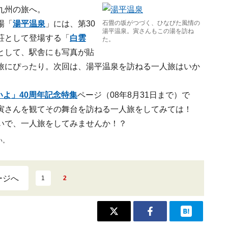
九州の旅へ。
場「
湯平温泉
」には、第30
石畳の坂がつづく、ひなびた風情の
湯平温泉。寅さんもこの湯を訪ね
荘として登場する「
白雲
た。
として、駅舎にも写真が貼
旅にぴったり。次回は、湯平温泉を訪ねる一人旅はいか
らいよ」40周年記念特集
ページ（08年8月31日まで）で
寅さんを観てその舞台を訪ねる一人旅をしてみては！
いで、一人旅をしてみませんか！？
い。
ージへ
1
2