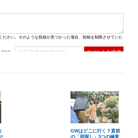
）
GWはどこに行く？直前
と
の「宿探し」3つの極意