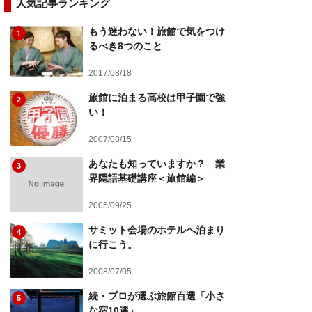
人気記事ランキング
もう迷わない！旅館で気をつけ
1
るべき8つのこと
2017/08/18
旅館に泊まる高校は甲子園で強
2
い！
2007/08/15
あなたも知っていますか？ 業
3
界隠語基礎講座＜旅館編＞
2005/09/25
サミット会場のホテルへ泊まり
4
に行こう。
2008/07/05
続・プロが選ぶ旅館百選「小さ
5
な宿10選」