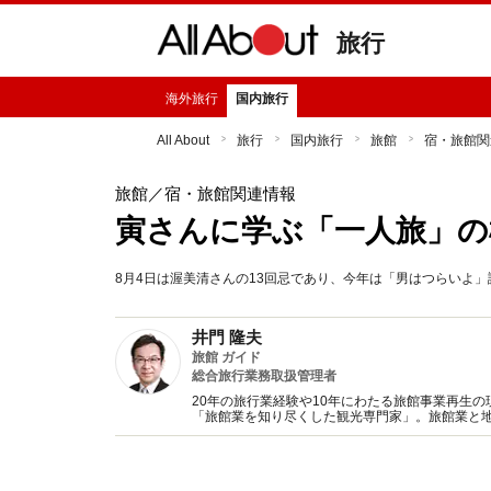
旅行
海外旅行
国内旅行
All About
旅行
国内旅行
旅館
宿・旅館関
旅館
／宿・旅館関連情報
寅さんに学ぶ「一人旅」の
8月4日は渥美清さんの13回忌であり、今年は「男はつらいよ
井門 隆夫
旅館 ガイド
総合旅行業務取扱管理者
20年の旅行業経験や10年にわたる旅館事業再生の
「旅館業を知り尽くした観光専門家」。旅館業と
支援しています。高崎経済大学地域政策学部観光