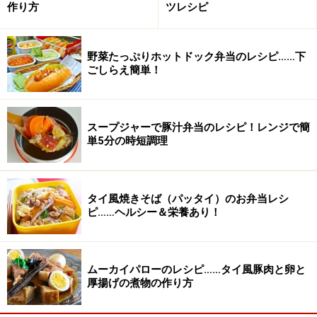
作り方
ツレシピ
・いんげんやアスパラ、ししとうなどご自宅にある緑の
お野菜で彩りを添えてください。ない場合は、三つ葉な
どの薬味野菜を上に散らしても結構です。
野菜たっぷりホットドック弁当のレシピ……下
ごしらえ簡単！
・大根おろしを加えると、もっとさっぱりいただけま
す。
スープジャーで豚汁弁当のレシピ！レンジで簡
単5分の時短調理
●
野菜たっぷりいただくレシピはこちら
タイ風焼きそば（パッタイ）のお弁当レシ
ピ……ヘルシー＆栄養あり！
→
ガイドによる野菜のおかずレ
シピ
※記事内容は執筆時点のものです。最新の内容をご確認くださ
ムーカイパローのレシピ……タイ風豚肉と卵と
い。
厚揚げの煮物の作り方
※衛生面および保存状態に起因して食中毒や体調不良を引き起こ
す場合があります。必ず清潔な状態で、正しい方法で行い、なる
べく早めにお召し上がりください。また、持ち運びの際は保存方