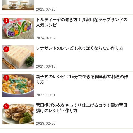
2025/07/25
トルティーヤの巻き方！具沢山なラップサンドの
2
人気レシピ
2024/07/02
ツナサンドのレシピ！水っぽくならない作り方
3
2021/03/18
親子丼のレシピ！15分でできる簡単献立料理の作
4
り方
2022/11/01
竜田揚げの衣をさっくり仕上げるコツ！鶏の竜田
5
揚げのレシピ・作り方
2023/02/20