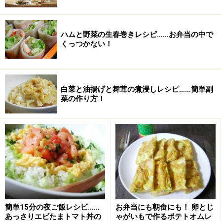
まぶしながら揚げます。こちらもほぼ火が通るまで。鶏
肉を揚げる間に、別鍋にあんかけ用の調味料を全て入
ハムと野菜の生春巻きレシピ……お弁当の中で
れ、一度沸騰させておきます。
くっつかない！
鶏肉をすべて揚げたら、あんかけ用の鍋に火を入れ直
白菜と油揚げと舞茸の煮浸しレシピ……簡単副
し、温かいうちに揚げた鶏肉と野菜類を入れます。全体
菜の作り方！
を大きく混ぜながら、とろみがついたら最後に準備して
おいた緑野菜を入れ、完成です。
POINT
●●●
●●●
・強めのあんがお好みの方は、野菜にも片栗粉をまぶし
て揚げてください。
簡単15分の夜ご飯レシピ……
お弁当にも朝食にも！ 卵とじ
あっさりエビたまトマト丼の
ゃがいもで作るポテトオムレ