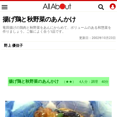
揚げ鶏と秋野菜のあんかけ
竜田揚げの鶏肉と秋野菜をあんにからめて、ボリュームのある和惣菜を
作りましょう。ご飯によく合う1品です。
更新日：
2002年10月23日
野上 優佳子
揚げ鶏と秋野菜のあんかけ
（★★） 4人分：調理 40分