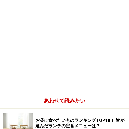
彩り用に、いんげんやアスパラなどの緑色の野菜をゆで
て準備しておきます。
鶏肉は皮をとり、食べやすい大きさに。ナスも鶏肉と同
じぐらいの大きさに揃え乱切り。れんこんは1cm幅に半
月切りにします。にんにくとしょうがは、おろします。
鶏肉と下味用の調味料を混ぜ、手で軽くもんでから、置
いておきます。
あわせて読みたい
鶏肉を寝かせている間に、クッキングペーパーで水気を
おさえた野菜を素揚げします。8割程度まで火が通った
お昼に食べたいものランキングTOP10！ 皆が
選んだランチの定番メニューは？
ら、金網などで油を切ります。その後、鶏肉に片栗粉を