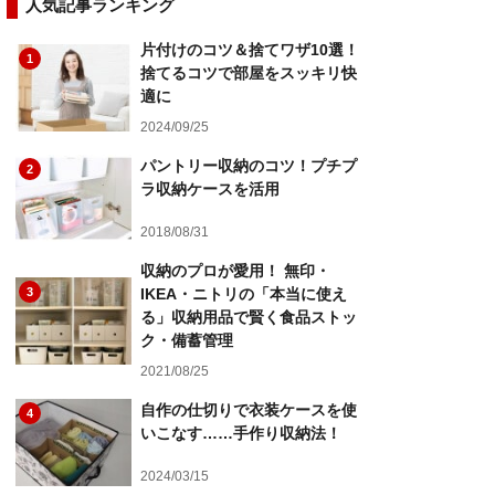
人気記事ランキング
片付けのコツ＆捨てワザ10選！
1
捨てるコツで部屋をスッキリ快
適に
2024/09/25
パントリー収納のコツ！プチプ
2
ラ収納ケースを活用
2018/08/31
収納のプロが愛用！ 無印・
3
IKEA・ニトリの「本当に使え
る」収納用品で賢く食品ストッ
ク・備蓄管理
2021/08/25
自作の仕切りで衣装ケースを使
4
いこなす……手作り収納法！
2024/03/15