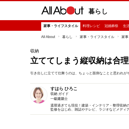
暮らし
家事・ライフスタイル
料理レシピ
冠婚葬祭
生
All About
暮らし
家事・ライフスタイル
家事
収納
立ててしまう縦収納は合理
引き出しに立てて仕舞うのは、ちょっと面倒なことと思われが
すはら ひろこ
収納 ガイド
一級建築士
還暦過ぎても現役！建築・インテリア・整理収納
監修をはじめ、雑誌やテレビ、ラジオなどメディア
開催。プロとして共働き主婦の目線から追求した