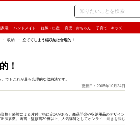
活家電
ハンドメイド
妊娠・出産
育児・赤ちゃん
子育て・キッズ
収納
立ててしまう縦収納は合理的！
的！
ち。でもこれが最も合理的な収納法です。
更新日：2005年10月24日
の資格と経験による片付け術に定評がある。商品開発や収納用品のデザイン
出演多数。著書・監修書20冊以上、人気講師としてオンラインセミナーを
...続きを読む
メソッドが好評。