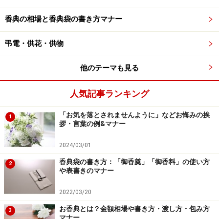
香典の相場と香典袋の書き方マナー
弔電・供花・供物
他のテーマも見る
人気記事ランキング
「お気を落とされませんように」などお悔みの挨
1
拶・言葉の例&マナー
2024/03/01
香典袋の書き方：「御香奠」「御香料」の使い方
2
や表書きのマナー
2022/03/20
お香典とは？金額相場や書き方・渡し方・包み方
3
マナー