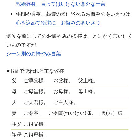
冠婚葬祭、言ってはいけない意外な一言
弔問や通夜、葬儀の際に述べるお悔みのあいさつは
心を込めて簡潔に お悔みのあいさつ
遺族を前にしてのお悔やみの挨拶は、とにかく言いにく
いものですが
シーン別のお悔やみ言葉
■弔電で使われる主な敬称
父
ご尊父様。 お父様。 父上様。
母
ご母堂様。 お母様。 母上様。
夫
ご夫君様。 ご主人様。
妻
ご令室。 ご令閨(れいけい)様。 奥(方）様。
祖父
ご祖父様。
祖母
ご祖母様。