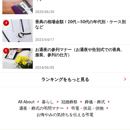
2020/06/30
香典の相場金額！20代～50代の年代別・ケース別
4
など
2023/04/17
お通夜の参列マナー（お通夜や告別式での香典、
5
服装、参列の仕方）
2024/06/05
ランキングをもっと見る
>
>
>
>
All About
暮らし
冠婚葬祭
葬儀・葬式
>
>
通夜・葬式の弔問マナー
弔電・供花・供物
お悔やみの気持ちを伝える弔電