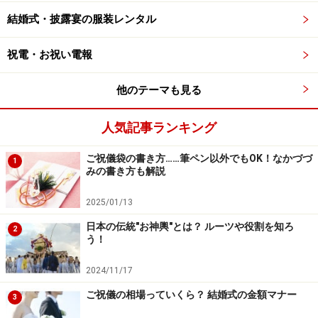
結婚式・披露宴の服装レンタル
祝電・お祝い電報
他のテーマも見る
人気記事ランキング
ご祝儀袋の書き方……筆ペン以外でもOK！なかづづ
1
みの書き方も解説
2025/01/13
日本の伝統"お神輿"とは？ ルーツや役割を知ろ
2
う！
2024/11/17
ご祝儀の相場っていくら？ 結婚式の金額マナー
3