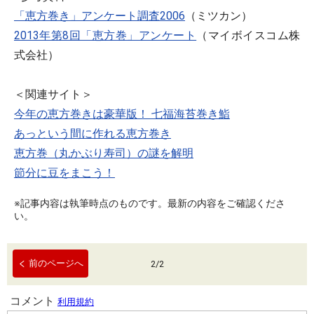
「恵方巻き」アンケート調査2006
（ミツカン）
2013年第8回「恵方巻」アンケート
（マイボイスコム株
式会社）
＜関連サイト＞
今年の恵方巻きは豪華版！ 七福海苔巻き鮨
あっという間に作れる恵方巻き
恵方巻（丸かぶり寿司）の謎を解明
節分に豆をまこう！
※記事内容は執筆時点のものです。最新の内容をご確認くださ
い。
前のページへ
2
/
2