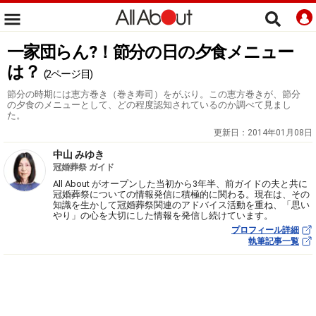
一家団らん?！節分の日の夕食メニュー
は？
(2ページ目)
節分の時期には恵方巻き（巻き寿司）をがぶり。この恵方巻きが、節分
の夕食のメニューとして、どの程度認知されているのか調べて見まし
た。
更新日：
2014年01月08日
中山 みゆき
冠婚葬祭 ガイド
All About がオープンした当初から3年半、前ガイドの夫と共に
冠婚葬祭についての情報発信に積極的に関わる。現在は、その
知識を生かして冠婚葬祭関連のアドバイス活動を重ね、「思い
やり」の心を大切にした情報を発信し続けています。
プロフィール詳細
執筆記事一覧