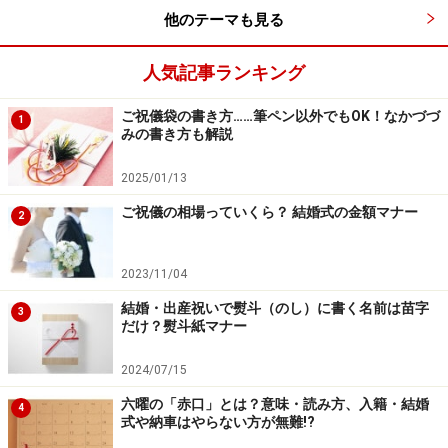
他のテーマも見る
人気記事ランキング
ご祝儀袋の書き方……筆ペン以外でもOK！なかづづ
1
みの書き方も解説
2025/01/13
ご祝儀の相場っていくら？ 結婚式の金額マナー
2
2023/11/04
結婚・出産祝いで熨斗（のし）に書く名前は苗字
3
だけ？熨斗紙マナー
2024/07/15
六曜の「赤口」とは？意味・読み方、入籍・結婚
4
式や納車はやらない方が無難!?