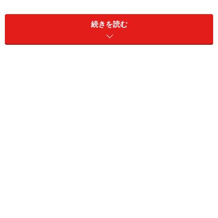
↓
スピーチを依頼されたら
続きを読む
↓
余興を頼まれたら
↓
服装のマナーと準備
※記事内容は執筆時点のものです。最新の内容をご確認くださ
い。
次のページへ
1
/
3