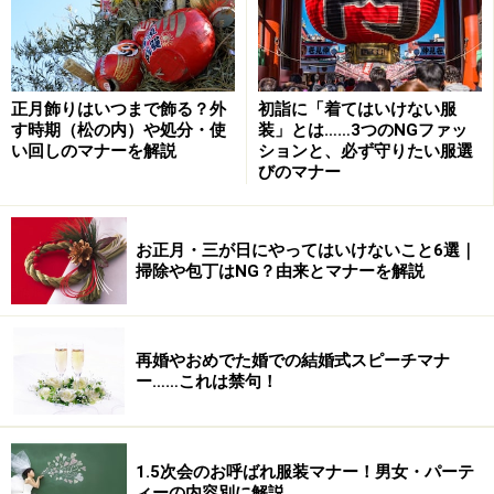
正月飾りはいつまで飾る？外
初詣に「着てはいけない服
す時期（松の内）や処分・使
装」とは……3つのNGファッ
い回しのマナーを解説
ションと、必ず守りたい服選
びのマナー
お正月・三が日にやってはいけないこと6選｜
掃除や包丁はNG？由来とマナーを解説
再婚やおめでた婚での結婚式スピーチマナ
ー……これは禁句！
1.5次会のお呼ばれ服装マナー！男女・パーテ
ィーの内容別に解説