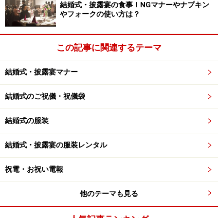
結婚式・披露宴の食事！NGマナーやナプキン
やフォークの使い方は？
使われる色は、白、赤、金、銀、黒、黄、などがありま
すが一色で使用する場合と組み合わせて使用する場合が
この記事に関連するテーマ
あります。
結婚式・披露宴マナー
慶事一般：紅白、金銀、金赤
弔事一般：黒白、黄白、銀のみ、白のみ
結婚式のご祝儀・祝儀袋
※宗派によっては青白を使用する場合もあります。
結婚式の服装
水引を結ぶ時は、濃い色が右に、薄い色が左にくるよう
結婚式・披露宴の服装レンタル
に結びます。紅白なら紅が右、白が左。金銀なら金が右
銀が左です。
祝電・お祝い電報
水引の色の使い方は地域によって違いがありますのでそ
他のテーマも見る
の地域の詳しい方に聞くことをお勧めします。