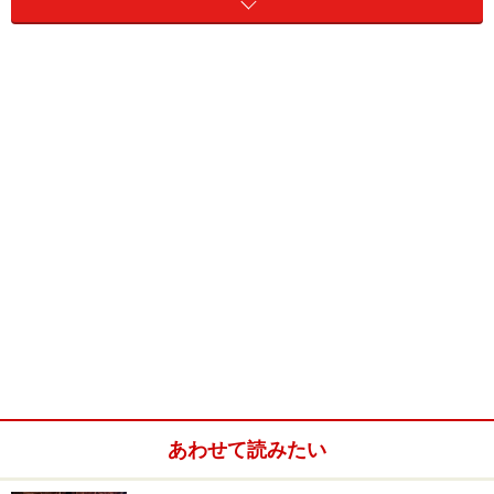
水引の色について
のしの基礎知識
水引きの基本
水引の使う目的は、贈り物やお金包みを結び止めるこ
と。また一度きりでよいことには結び切りを使う。つま
り繰り返してほしくない事に使います。たとえば結婚、
弔事、病気お見舞いなどです。蝶結びはその逆を考え
で、何度あっても良い事です。入学、出産などですね。
こういう感じで覚えていると、大きな失敗は防げます。
あわせて読みたい