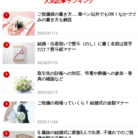
人気記事ランキング
ご祝儀袋の書き方……筆ペン以外でもOK！なかづづ
1
みの書き方も解説
2025/01/13
結婚・出産祝いで熨斗（のし）に書く名前は苗字
2
だけ？熨斗紙マナー
2024/07/15
取引先の訃報への対応、弔電や葬儀への参加・香
3
典の確認など
2023/02/13
のしの基礎知識
ご祝儀の相場っていくら？ 結婚式の金額マナー
4
祝儀袋やのし紙の右上に紅白の折方がついていますね。
これを「のし」といいます。じっくり見た人はあまりい
2023/11/04
ないと思いますが、この「のし」について説明します。
Q.義妹の結婚式に家族5人で出席…子連れでのご祝
5