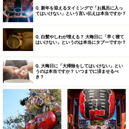
Q. 新年を迎えるタイミングで「お風呂に入っ
てはいけない」という言い伝えは本当ですか？
Q. 白髪やしわが増える？ 大晦日に「早く寝て
はいけない」というのは本当にタブーですか？
結び切り
蝶結び
Q. 大晦日に「大掃除をしてはいけない」とい
うのは本当ですか？ いつまでに済ませるべ
き？
表書きの意味
昔の人は、人に物を贈る時に、紙を敷いた台に乗せて目
録をつけることがしきたりでした。目録には、内容や数
量、贈り主の名前などが書かれていました。現代の表書
きは、その習慣が簡略化されて残ったものです。