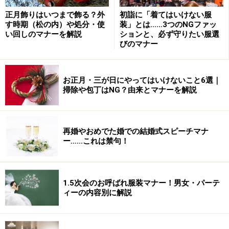
正月飾りはいつまで飾る？外
初詣に「着てはいけない服
品物は紙に包まれ、目録も省略されて、かわりに表書き
す時期（松の内）や処分・使
装」とは……3つのNGファッ
で中身が何かを示すようになりました。本来の考え方か
い回しのマナーを解説
ションと、必ず守りたい服選
びのマナー
らすれば、水引上部に品物の名前、下に数量、金額を書
くのが正式とされています。
お正月・三が日にやってはいけないこと6選｜
掃除や包丁はNG？由来とマナーを解説
現在では、表書きに金額を書くことに抵抗があるため金
額の変わりに姓名を書くことが一般化されています。正
式な書き方を知った上で時代にあった書き方を知ること
再婚やおめでた婚での結婚式スピーチマナ
は大事な事ですね。
ー……これは禁句！
水引の色について
1.5次会のお呼ばれ服装マナー！男女・パーテ
ィーの内容別に解説
水引の本来の目的は、贈る品物や金包みをしっかり結び
とめるという意味があります。また、けがれのないもの
を贈るという意味もあります。