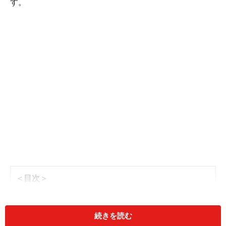
す。
＜目次＞
水引きの基本
表書きの意味
続きを読む