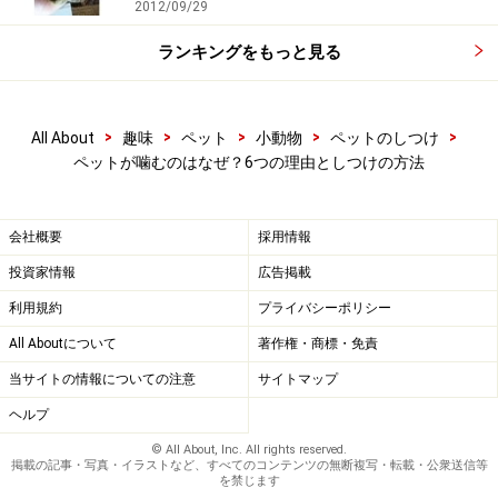
2012/09/29
鳥に多いように思うのですが、飼い主や新しいおもちゃ
ランキングをもっと見る
などに対して、それがなんなのかを
確認するために噛む
（ついばむ）
ことがあります。ハリネズミのように噛ん
で、唾液に噛んだものの臭いを取り込み、それを身体に
>
>
>
>
>
All About
趣味
ペット
小動物
ペットのしつけ
ペットが噛むのはなぜ？6つの理由としつけの方法
すりつける行動をとるペットもいます。
確かめて納得すればそれ以上噛まない子もいますが、噛
会社概要
採用情報
むことを楽しんでしまう子もいるようで、いつしか飼い
投資家情報
広告掲載
主の手や足をおもちゃ扱いして噛んでいることもあるよ
利用規約
プライバシーポリシー
うです。
All Aboutについて
著作権・商標・免責
当サイトの情報についての注意
サイトマップ
噛まれても気にならないならば、じっくり確かめさせて
あげるのもいいでしょう。でも、強く噛むことを覚えな
ヘルプ
いように、噛み具合によっては叱ることも必要になると
© All About, Inc. All rights reserved.
掲載の記事・写真・イラストなど、すべてのコンテンツの無断複写・転載・公衆送信等
思います。
を禁じます