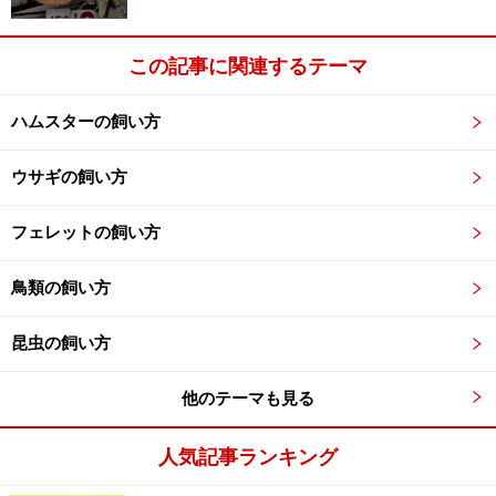
恐怖心から噛む場合、恐怖心が無くなれば噛むこともな
くなります。
急に動いたり大声を出したりするなどのペ
この記事に関連するテーマ
ットを驚かせるような行動は慎み、無理矢理捕まえたり
抱っこしたりするなどのペットの行動を制限することは
ハムスターの飼い方
しないようにして、1日も早く飼い主家族が安全で信頼
できる新しい家族だということをペットに知ってもらい
ウサギの飼い方
ましょう。
フェレットの飼い方
その2：興奮してしまって噛む
鳥類の飼い方
ペットの年齢が幼い場合に多いのが、
興奮してしまって
昆虫の飼い方
噛む
ことです。おもちゃで遊んでいたり、飼い主にじゃ
れていたりするときに、楽しすぎて興奮してしまい噛ん
他のテーマも見る
でしまうことがあります。
人気記事ランキング
これも若い子に多いのですが、興奮しやすい性格の子だ