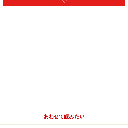
＜目次＞
その１：恐怖心から噛む
その2：興奮してしまって噛む
その3：確かめるために噛む
その4： おもちゃだと思って噛む
その5：食べられると思って噛む
あわせて読みたい