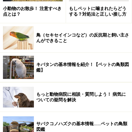
れれば噛みつくことは多くありません。ですが、ペット
小動物のお散歩！ 注意すべき
もしペットに噛まれたらどう
を迎えた嬉しさなどから、飼い主たちはついついペット
点とは？
する？対処法と正しい接し方
をたくさんかまってしまうことがあります。その結果、
ペットの恐怖心はよりいっそう刺激されてしまい、
嫌い
鳥（セキセイインコなど）の反抗期と飼い主さ
なわけではないのに、噛みついてしまう
のです。
んができること
触りたいし抱っこしたい気持ちもわかるのですが、飼い
始めは、ペットのペースを乱さないように注意してあげ
キバタンの基本情報を紹介！【ペットの鳥類図
てください。特に小さなお子さんがいらっしゃるご家庭
鑑】
では、お子さんがむやみにペットにちょっかいを出さな
いように注意してください。恐怖心から噛む場合、ペッ
トが強く噛むことがあります。小さなお子さんは強く噛
もっと動物病院に相談・質問しよう！ 病気に
ついての疑問を解決
まれることでペットを怖い相手と思ってしまうことがあ
りますので、お互いに嫌な印象を持つことがないよう
に、かまいすぎには注意してあげてください。
サバクコノハズクの基本情報……ペットの鳥類
図鑑