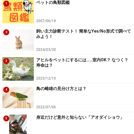
ペットの鳥類図鑑
1
と大人になっても遊んでいるときに強く噛んでしまうこ
とがあります。この場合には、しつけが必要になりま
2007/06/18
す。強く噛まれたときにはペットにわかるように「痛
飼い主力診断テスト！ 簡単なYes/No形式で調べて
い」ということを伝え、噛んでいいもの（おもちゃな
2
みよう！
ど）を与えたり、遊びを止めたりして、飼い主の手や足
は噛んではいけないことを教えましょう。
2024/03/30
アヒルをペットにするには……室内OK？ なつく？
3
犬などではよく「大人になれば落ち着く」と言います
寿命は？
が、大人になるまでの間に「興奮したときは噛んでもい
2023/12/10
い」と学んでしまうことがありますので、大人になれば
鳥の雌雄の見分け方とは？
噛まなくなるとは限りません。
落ち着くのを待つだけで
4
なく、興奮をコントロールすることも教えてあげましょ
う。
2022/07/06
身近だけど意外と知らない「アオダイショウ」
5
その3：確かめるために噛む