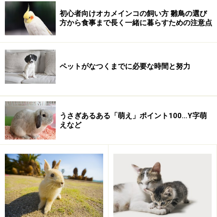
初心者向けオカメインコの飼い方 雛鳥の選び
方から食事まで長く一緒に暮らすための注意点
その6：痛くて噛む
ペットがなつくまでに必要な時間と努力
見知らぬ動物に噛まれないために
その１：恐怖心から噛む
うさぎあるある「萌え」ポイント100…Y字萌
えなど
飼い始めに噛まれたとき、1番多い理由は「
恐怖心
」で
す。初めての飼い主、初めての家、初めての家族など、
知らない臭いや音に囲まれると、さほど神経質ではない
子でも緊張するものです。そして、知らないがゆえに恐
怖心を刺激されてしまうことがあります。
恐怖心が刺激されても落ち着くまで自分のペースでいら