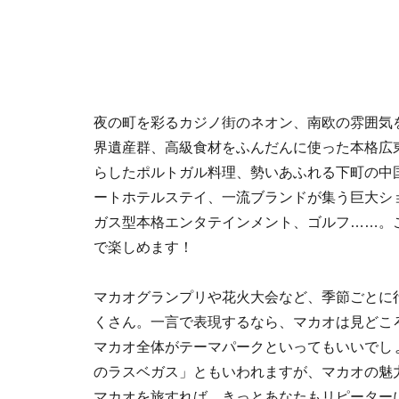
夜の町を彩るカジノ街のネオン、南欧の雰囲気
界遺産群、高級食材をふんだんに使った本格広
らしたポルトガル料理、勢いあふれる下町の中
ートホテルステイ、一流ブランドが集う巨大シ
ガス型本格エンタテインメント、ゴルフ……。
で楽しめます！
マカオグランプリや花火大会など、季節ごとに
くさん。一言で表現するなら、マカオは見どこ
マカオ全体がテーマパークといってもいいでし
のラスベガス」ともいわれますが、マカオの魅
マカオを旅すれば、きっとあなたもリピーター