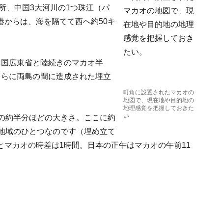
所、中国3大河川の1つ珠江（パ
港からは、海を隔てて西へ約50キ
中国広東省と陸続きのマカオ半
さらに両島の間に造成された埋立
町角に設置されたマカオの
地図で、現在地や目的地の
地理感覚を把握しておきた
い
区の約半分ほどの大きさ。ここに約
い地域のひとつなのです（埋め立て
マカオの時差は1時間。日本の正午はマカオの午前11