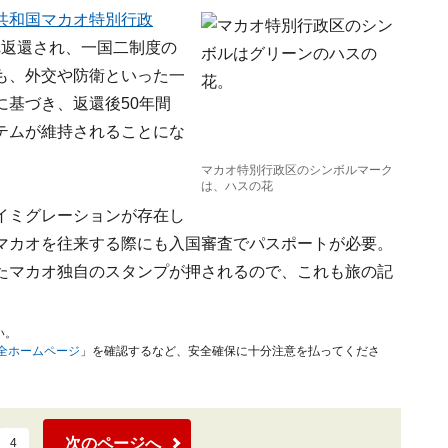
共和国マカオ特別行政
国へ返還され、一国二制度の
も、外交や防衛といった一
基づき、返還後50年間
テムが維持されることにな
マカオ特別行政区のシンボルマーク
は、ハスの花
イミグレーションが存在し
マカオを往来する際にも入国審査でパスポートが必要。
たマカオ独自のスタンプが押されるので、これも旅の記
い。
安全ホームページ
」を確認するなど、安全確保に十分注意を払ってくださ
次のページへ
4