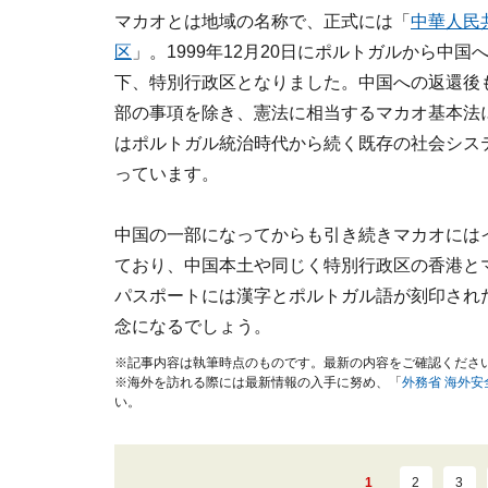
マカオとは地域の名称で、正式には「
中華人民
区
」。1999年12月20日にポルトガルから中
下、特別行政区となりました。中国への返還後
部の事項を除き、憲法に相当するマカオ基本法に
はポルトガル統治時代から続く既存の社会シス
っています。
中国の一部になってからも引き続きマカオには
ており、中国本土や同じく特別行政区の香港と
パスポートには漢字とポルトガル語が刻印され
念になるでしょう。
※記事内容は執筆時点のものです。最新の内容をご確認くださ
※海外を訪れる際には最新情報の入手に努め、「
外務省 海外
い。
1
2
3