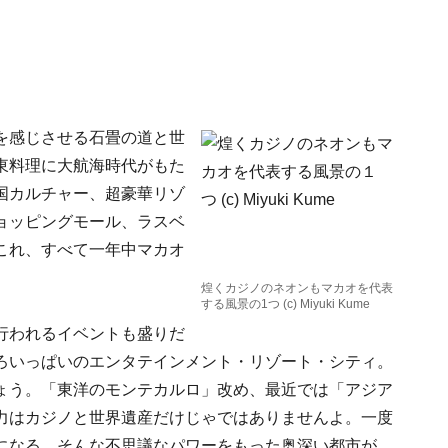
を感じさせる石畳の道と世
東料理に大航海時代がもた
国カルチャー、超豪華リゾ
ョッピングモール、ラスベ
これ、すべて一年中マカオ
煌くカジノのネオンもマカオを代表
する風景の1つ (c) Miyuki Kume
行われるイベントも盛りだ
ろいっぱいのエンタテインメント・リゾート・シティ。
ょう。「東洋のモンテカルロ」改め、最近では「アジア
力はカジノと世界遺産だけじゃではありませんよ。一度
になる。そんな不思議なパワーをもった奥深い都市が