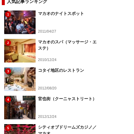
人気記事ランキング
マカオのナイトスポット
1
2011/04/27
マカオのスパ（マッサージ・エ
2
ステ）
2010/12/24
コタイ地区のレストラン
3
2012/08/20
官也街（クーニャストリート）
4
2012/12/24
シティオブドリームズカジノ／
5
マカオ