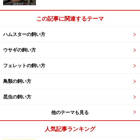
ペットを冬眠させてはいけない理由
この記事に関連するテーマ
ハムスターの飼い方
ペットを冬眠させてはいけない理由
では、なぜペットには冬眠させてはいけないと言うので
ウサギの飼い方
しょう？
フェレットの飼い方
ひとつには、
冬眠した子としない子ではしない子の方が
鳥類の飼い方
寿命が長い
という理由があります。いくら生き延びる術
とは言っても、やはり冬眠も夏眠も普段の生活に比べる
昆虫の飼い方
と体力を使うもの。また、眠ることにより身体のリズム
を変えますので、その影響というのもあります。
他のテーマも見る
冬眠中は呼吸の間隔（1分間に何回呼吸するか）を長く
人気記事ランキング
し、体温も下げて仮死状態に近い状態で眠りますので、
普段の生活とはまるっきり違う状態に身体をしているの