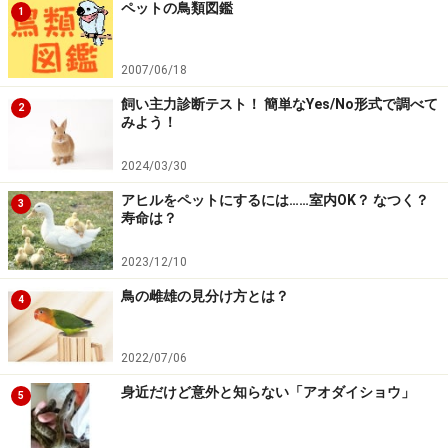
ペットの鳥類図鑑
1
です。
2007/06/18
そして、一番大きな理由となるのが
十分な冬眠準備をさ
せてあげられない
ことです。ハムスターのようにぐっす
飼い主力診断テスト！ 簡単なYes/No形式で調べて
2
みよう！
り春まで眠る冬眠をする場合、冬眠前にたくさんごはん
を食べ、寝ている間に消費するだけ蓄えてから冬眠しま
2024/03/30
す。そうしないと、寝ている間に飢餓状態となり、起き
アヒルをペットにするには……室内OK？ なつく？
3
ることなく命を落としてしまうことがあるのです。
寿命は？
2023/12/10
自然下では環境温度が下がるのに合わせて食料を貯蔵す
鳥の雌雄の見分け方とは？
るように変わっていきますが、一般家庭の場合には急激
4
な冷え込み等でがくんと温度が下がり、冬眠準備をする
ことなく眠りはじめてしまうケースがほとんどです。そ
2022/07/06
のため、準備をすることなく冬眠してしまい、冬眠中に
身近だけど意外と知らない「アオダイショウ」
5
餓死してしまうことがあるのです。