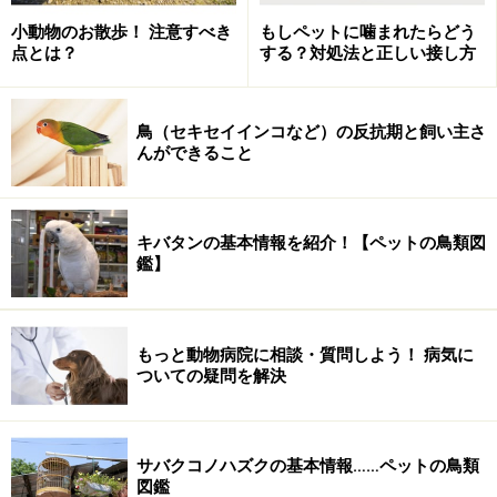
たことはできません。 けれども、寒さを乗り越えて生き
ていかねばならぬため冬眠するようになったと思われま
小動物のお散歩！ 注意すべき
もしペットに噛まれたらどう
点とは？
する？対処法と正しい接し方
す。
また、寒さだけでなく暑さの厳しいときにもハリネズミ
鳥（セキセイインコなど）の反抗期と飼い主さ
んができること
のように夏眠（かみん）をする動物もいます。
環境温度
を自分の都合で変えられないため、動物たちは冬眠や夏
眠を行うことにより生きていく術を身に付けている
ので
キバタンの基本情報を紹介！【ペットの鳥類図
す。
鑑】
寒さ以外にも
エサが無いというのも大きな理由
です。普
通に活動していれば自然にお腹は空きますし、食べ物を
食べずにいたら衰弱していってしまいます。冬眠するこ
もっと動物病院に相談・質問しよう！ 病気に
とで新しくエサを採る必要性を無くし、暖かくなってエ
ついての疑問を解決
サが採れるようになるまで生き延びることができている
のでしょう。
サバクコノハズクの基本情報……ペットの鳥類
図鑑