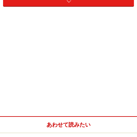
ぐっすりお休みタイプ
「寒さ」が冬眠のきっかけ
ハムスターの冬眠は、リスなどと同じで寒い間はずーっ
と寝ているもの。これは、寒い時期はエサとなる食べ物
が取れず、寒さで体力も消耗するので、それを回避する
ために暖かくなるまで寝ているものです。種類により冬
眠してしまう温度は違いますが、一般的にハムスターで
あれば10℃前後で冬眠してしまうと言われています。
この
「寒さ」が冬眠のきっかけ
になっています。寒い中
活動して体力を消耗するのではなく、寒くなると身体が
あわせて読みたい
動きをゆるめ、体力を維持しようとして冬眠に入るので