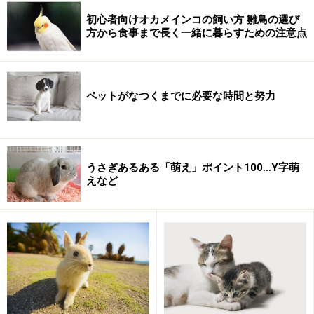
す。
初心者向けオカメインコの飼い方 雛鳥の選び
方から食事まで長く一緒に暮らすための注意点
時々目覚めるタイプ
クマの冬眠は、寒い間に何度か目覚めるタイプの冬眠。
ペットがなつくまでに必要な時間と努力
冬になる前に木の実などのエサを巣に蓄え、眠ることで
体力を維持しつつ、時々起きては貯蓄したエサを食べ、
また眠る。数日寝ては食べ、また数日寝て、食べ、とこ
れを繰り返す冬眠です。
うさぎあるある「萌え」ポイント100…Y字萌
えなど
なぜ冬眠するのか？
一番には、
寒さによる体力消耗を避けるため
でしょう。
私達人間であれば厚着をしたり暖房器具を使うなどして
温度調整できますが、自然の中で暮らす動物はそういっ