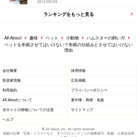
2012/09/29
命を落とす危険まで冒しながら冬眠させる必要があるで
ランキングをもっと見る
しょうか？
ハムスターやリスと違う、時々目覚めるタイプの冬眠を
>
>
>
>
>
All About
趣味
ペット
小動物
ハムスターの飼い方
するクマにおいては、自分で判断して目を覚まし、ごは
ペットを冬眠させてはいけない？冬眠の仕組みとさせてはいけない
んを食べていますので冬眠による餓死というのはほぼ
理由
100%ありません。
会社概要
採用情報
会えないのも寂しいです
投資家情報
広告掲載
個人的には、冬眠させてしまうと冬の間会えない・遊べ
利用規約
プライバシーポリシー
ないので寂しいというのも理由だったりします。共に暮
All Aboutについて
著作権・商標・免責
らす家族が数ヶ月にわたって寝ているだけだなんて、悲
当サイトの情報についての注意
サイトマップ
しいもの。させないでも健康に影響は無いどころか逆に
ヘルプ
いいくらいなんですから、
冬眠はさせる必要は無い
と思
© All About, Inc. All rights reserved.
います。
掲載の記事・写真・イラストなど、すべてのコンテンツの無断複写・転載・公衆送信等