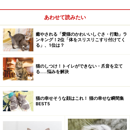
※記事内容は執筆時点のものです。最新の内容をご確認くださ
い。
※ペットは、種類や体格（体重、サイズ、成長）などにより個体
あわせて読みたい
差があります。記事内容は全ての個体へ一様に当てはまるわけで
はありません。
癒やされる「愛猫のかわいいしぐさ・行動」ラ
ンキング！2位「体をスリスリこすり付けてく
次のページへ
る」、1位は？
1
/
3
猫のしつけ！トイレができない・爪音を立て
る……悩みを解決
猫の幸せそうな顔はこれ！ 猫の幸せな瞬間集
BEST5