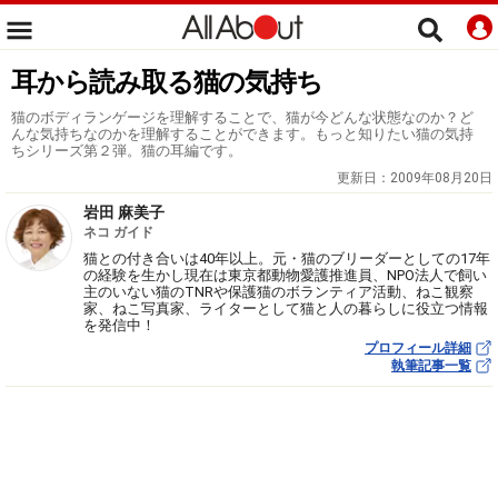
耳から読み取る猫の気持ち
猫のボディランゲージを理解することで、猫が今どんな状態なのか？ど
んな気持ちなのかを理解することができます。もっと知りたい猫の気持
ちシリーズ第２弾。猫の耳編です。
更新日：
2009年08月20日
岩田 麻美子
ネコ ガイド
猫との付き合いは40年以上。元・猫のブリーダーとしての17年
の経験を生かし現在は東京都動物愛護推進員、NPO法人で飼い
主のいない猫のTNRや保護猫のボランティア活動、ねこ観察
家、ねこ写真家、ライターとして猫と人の暮らしに役立つ情報
を発信中！
プロフィール詳細
執筆記事一覧