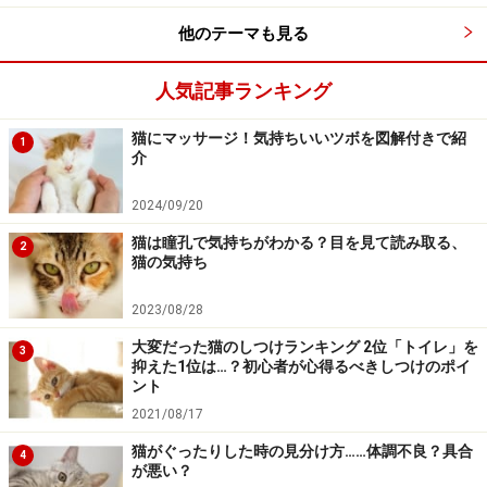
他のテーマも見る
人気記事ランキング
猫にマッサージ！気持ちいいツボを図解付きで紹
1
介
2024/09/20
猫は瞳孔で気持ちがわかる？目を見て読み取る、
2
猫の気持ち
2023/08/28
大変だった猫のしつけランキング 2位「トイレ」を
3
抑えた1位は…？初心者が心得るべきしつけのポイ
ント
2021/08/17
猫がぐったりした時の見分け方……体調不良？具合
4
が悪い？