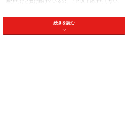
遊びだけど負け続けているの、これ以上続けたくない、
もう止めにしませんか？
と、アピール中。
続きを読む
同じように耳を寝かせていても、『怖い・警戒中』は？