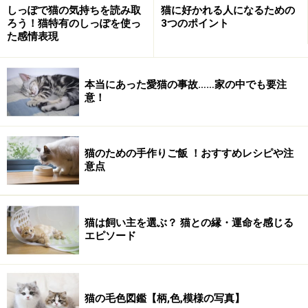
しっぽで猫の気持ちを読み取
猫に好かれる人になるための
ろう！猫特有のしっぽを使っ
3つのポイント
た感情表現
本当にあった愛猫の事故……家の中でも要注
意！
猫のための手作りご飯 ！おすすめレシピや注
意点
猫は飼い主を選ぶ？ 猫との縁・運命を感じる
エピソード
猫の毛色図鑑【柄,色,模様の写真】