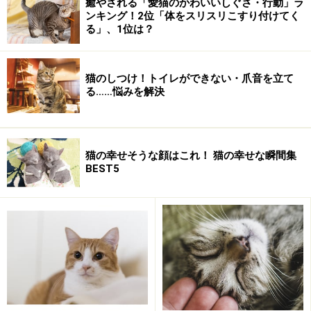
癒やされる「愛猫のかわいいしぐさ・行動」ラ
ンキング！2位「体をスリスリこすり付けてく
る」、1位は？
猫のしつけ！トイレができない・爪音を立て
る……悩みを解決
猫の幸せそうな顔はこれ！ 猫の幸せな瞬間集
BEST5