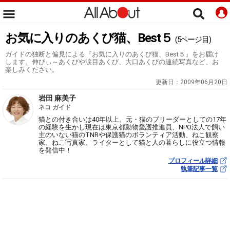
お気に入りのあくび猫、Best５
(5ページ目)
ガイドの独断と偏見による『お気に入りのあくび猫、Best５』をお届け
します。伸びぃ～あくびや涙目あくび、大口あくびの連続写真など、お
楽しみください。
更新日：
2009年06月20日
岩田 麻美子
ネコ ガイド
猫との付き合いは40年以上。元・猫のブリーダーとしての17年
の経験を生かし現在は東京都動物愛護推進員、NPO法人で飼い
主のいない猫のTNRや保護猫のボランティア活動、ねこ観察
家、ねこ写真家、ライターとして猫と人の暮らしに役立つ情報
を発信中！
プロフィール詳細
執筆記事一覧