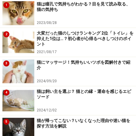
猫は瞳孔で気持ちがわかる？目を見て読み取る、
1
猫の気持ち
2023/08/28
大変だった猫のしつけランキング 2位「トイレ」を
2
抑えた1位は…？初心者が心得るべきしつけのポイ
ント
2021/08/17
猫にマッサージ！気持ちいいツボを図解付きで紹
3
介
2024/09/20
猫は飼い主を選ぶ？ 猫との縁・運命を感じるエピ
4
ソード
2024/12/02
猫が帰ってこない？いなくなった理由や迷い猫を
5
探す方法を解説