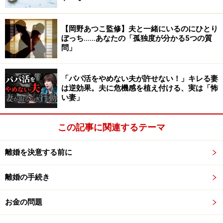
もう少し詳しく説明していきます。また、このタイプの
結婚でも、うまくいくヒントをお伝えします。
【岡野あつこ監修】夫と一緒にいるのにひとり
ぼっち……あなたの「孤独度が分かる5つの質
問」
恋愛と違い結婚は「生活」である
「パパ活をやめない夫が許せない！」キレる妻
は逆効果。夫に危機感を植え付ける、実は「怖
親から猛反対された『押し切り婚』
い妻」
反対されるからには、必ず「原因」があるはず。親
が反対するのは愛情から。つまり困難や失敗が目に
この記事に関連するテーマ
見えていることでもある。
⇒「原因」を自覚し絶対乗り越えて幸せになれる自
離婚を決意する前に
信がある、と誓い真実に幸せな姿を親に見せてい
く。
離婚の手続き
お金の問題
不倫からの『略奪婚』
この結婚の法則は繰り返されるということ。因果応