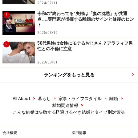
将来の計画もなし、結婚まではまだ考えられる状況
2024/07/11
ではなかったのに、デキたことで無理して結婚する
令和の“終わってる”夫婦は「妻の沈黙」が共通
4
のは、無理に無理の上乗せで崩壊する可能性が大。
点……専門家が指摘する離婚のサインと修復のヒン
ト
⇒きっかけが「できちゃった」でも、運命だと信
2026/03/16
じ、子育てを通じて夫婦として、家族としての絆を
50代男性は女性にモテるおじさん？アラフィフ男
築いていく。
5
性との不倫に注意
2023/08/31
愛情や思い遣りのない結婚は続かない
ランキングをもっと見る
同棲からなんとなく入籍する『なりゆき婚』
>
>
>
>
All About
暮らし
家事・ライフスタイル
離婚
同棲からあまり感動もなく「籍でも入れるか」的に
>
離婚関連情報
結婚に至ると、結婚とは紙切れ１枚のイメージに。
こんな結婚は失敗する!? 避けるべき結婚とタイプ別対策法
その流れで「籍でも抜くか」的に離婚に至ることも
ある。
会社概要
採用情報
⇒入籍するということは「性的結合を基礎とした社