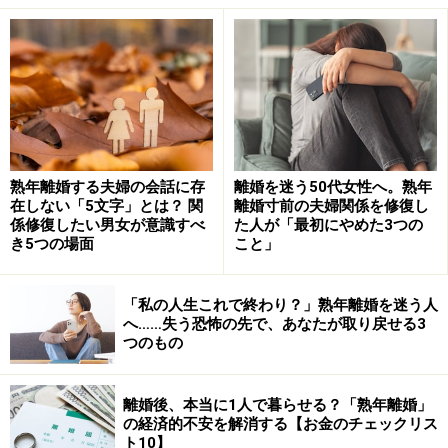
仕事を辞めたいがための『逃げ道婚』自分の心、あるい
は相手の心に、どこか１点でも迷いのある結婚、一時の
恋愛感情の盛り上がりで一気にゴールまで突っ走ってし
まう結婚、反対にあまりに結婚に対して冷めている―。
結婚への動機づけ、この段階で結婚後のふたりがどうな
っていくか、大体予測できるものです。
熟年離婚する夫婦の会話に存
離婚を迷う50代女性へ。熟年
在しない「5文字」とは？ 関
離婚寸前の夫婦関係を修復し
係修復したい男女が意識すべ
た人が「最初にやめた3つの
き5つの場面
こと」
なぜ「こんな結婚」は失敗するのか？ 対策
は？
「私の人生これで終わり？」熟年離婚を迷う人
へ……失う恐怖の先で、あなたが取り戻せる3
つのもの
ふたりだけの結婚式―私たちはまるでロミオ＆ジュリエット
離婚後、本当に1人で暮らせる？「熟年離婚」
の経済的不安を解消する【お金のチェックリス
では、前頁に挙げたタイプの結婚がなぜいけないのか、
ト10】