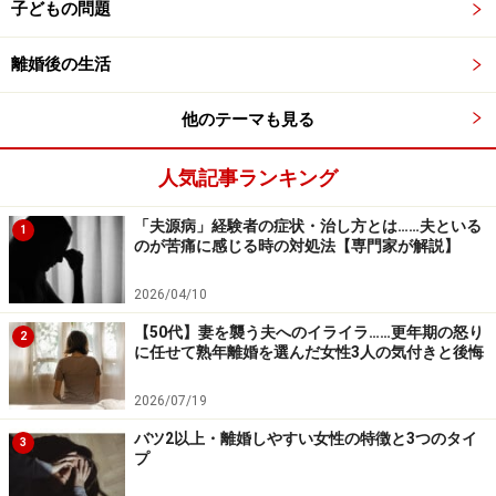
子どもの問題
報、次は他の誰かに略奪される危険性が高い。
⇒自分の幸せは他人の悲しみの上に成り立っている
離婚後の生活
ことを忘れずに、愛するパートナーとの生活を大切
にする。
コチラもどうぞ！
他のテーマも見る
人気記事ランキング
交際１年未満の『スピード婚』
恋愛中は相手のよいところしか目に入らない。のぼ
「夫源病」経験者の症状・治し方とは……夫といる
1
せて冷静な判断力が失われている状態で結婚するか
のが苦痛に感じる時の対処法【専門家が解説】
ら、恋の魔法が解けたあたりで「こんな人だった
2026/04/10
の？」ということに。
【50代】妻を襲う夫へのイライラ……更年期の怒り
⇒後から相手のイヤなところを発見しても失敗した
2
に任せて熟年離婚を選んだ女性3人の気付きと後悔
などと思わず、相も変わらずよいところだけを見つ
め続け、愛が持続すべく努力する。
2026/07/19
バツ2以上・離婚しやすい女性の特徴と3つのタイ
3
プ
無計画・うっかりの『おめでた婚』