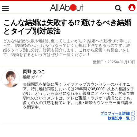
こんな結婚は失敗する!? 避けるべき結婚
とタイプ別対策法
どんな結婚が失敗や離婚に至ってしまいがち？ 結婚への動機づけ等によ
って、結婚後のふたりがどうなっていくか概ね予測できるものです。結
婚をタイプ別に分け、対策も紹介します。これから恋愛・お見合いをし
て、結婚をするという方はぜひご一読ください！
更新日：
2025年01月13日
岡野 あつこ
離婚 ガイド
夫婦問題を解決に導くライフアップカウンセラーのパイオニ
ア。特に離婚問題においては28年間で35,000件以上の相談を手
がけ、どうしたら幸せになれるか親身にアドバイス。的確で歯
切れのよいコメントは、テレビ番組・ラジオ・講演などでも、
多くの人の共感を得ている。元祖･離婚カウンセラー養成講座
を開講中。
プロフィール詳細
執筆記事一覧