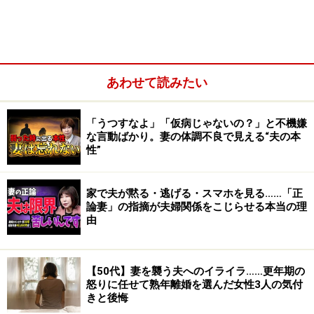
同棲からなんとなく入籍する『なりゆき婚』
土日だけ夫婦の契約『週末婚』
愛情のない『条件婚』
自己愛＆現実逃避型
あわせて読みたい
「うつすなよ」「仮病じゃないの？」と不機嫌
な言動ばかり。妻の体調不良で見える“夫の本
性”
家で夫が黙る・逃げる・スマホを見る……「正
論妻」の指摘が夫婦関係をこじらせる本当の理
由
【50代】妻を襲う夫へのイライラ……更年期の
年齢が大台に乗る前にアセってする『駆けこみ婚』
怒りに任せて熟年離婚を選んだ女性3人の気付
きと後悔
周囲の寿ラッシュに影響される『流され婚』