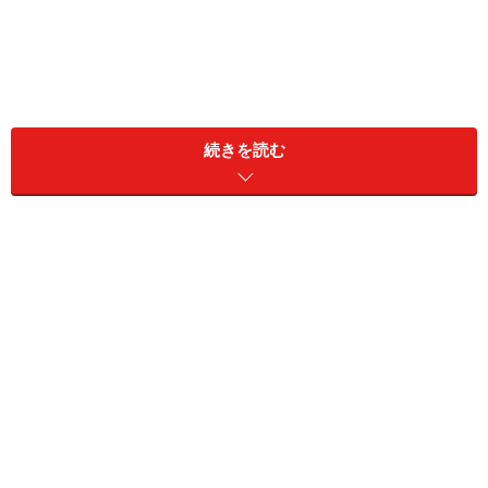
続きを読む
■こんな結婚をしてはいけない！
ロミオとジュリエット的恋愛至上主義型
親から猛反対された『押し切り婚』
不倫からの『略奪婚』
交際１年未満の『スピード婚』
無計画・うっかりの『おめでた婚』
どこか冷めてる現実主義型