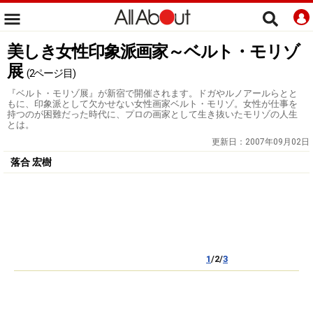
美しき女性印象派画家～ベルト・モリゾ
展
(2ページ目)
『ベルト・モリゾ展』が新宿で開催されます。ドガやルノアールらとと
もに、印象派として欠かせない女性画家ベルト・モリゾ。女性が仕事を
持つのが困難だった時代に、プロの画家として生き抜いたモリゾの人生
とは。
更新日：
2007年09月02日
落合 宏樹
1
/2/
3