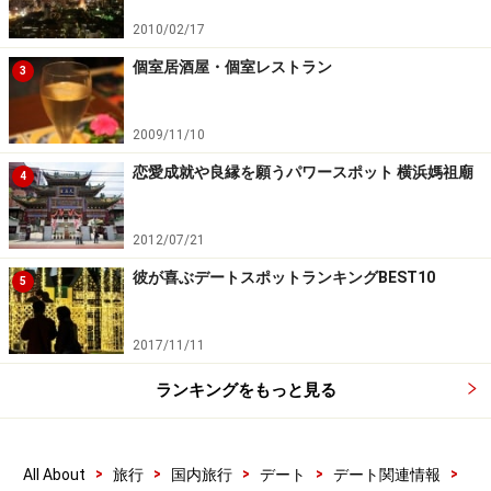
2010/02/17
個室居酒屋・個室レストラン
3
2009/11/10
恋愛成就や良縁を願うパワースポット 横浜媽祖廟
4
2012/07/21
彼が喜ぶデートスポットランキングBEST10
5
2017/11/11
ランキングをもっと見る
>
>
>
>
>
All About
旅行
国内旅行
デート
デート関連情報