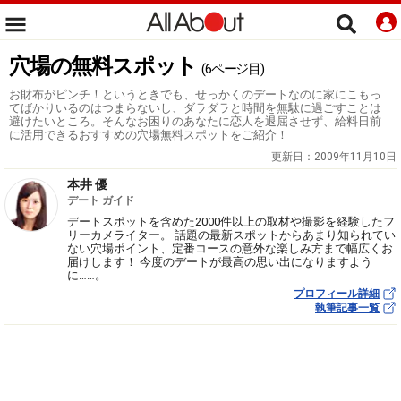
穴場の無料スポット
(6ページ目)
お財布がピンチ！というときでも、せっかくのデートなのに家にこもっ
てばかりいるのはつまらないし、ダラダラと時間を無駄に過ごすことは
避けたいところ。そんなお困りのあなたに恋人を退屈させず、給料日前
に活用できるおすすめの穴場無料スポットをご紹介！
更新日：
2009年11月10日
本井 優
デート ガイド
デートスポットを含めた2000件以上の取材や撮影を経験したフ
リーカメライター。 話題の最新スポットからあまり知られてい
ない穴場ポイント、定番コースの意外な楽しみ方まで幅広くお
届けします！ 今度のデートが最高の思い出になりますよう
に……。
プロフィール詳細
執筆記事一覧