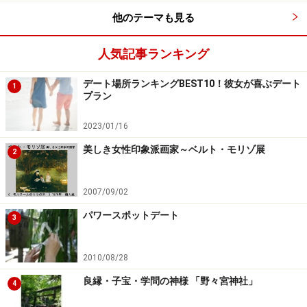
他のテーマも見る
人気記事ランキング
デート場所ランキングBEST10！彼女が喜ぶデート
1
プラン
2023/01/16
美しき女性印象派画家～ベルト・モリゾ展
2
2007/09/02
パワースポットデート
3
2010/08/28
良縁・子宝・学問の神様 「野々宮神社」
4