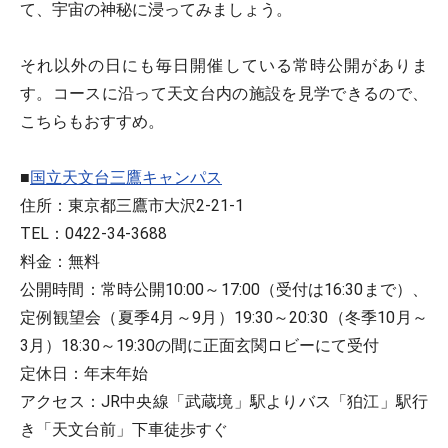
て、宇宙の神秘に浸ってみましょう。
それ以外の日にも毎日開催している常時公開がありま
す。コースに沿って天文台内の施設を見学できるので、
こちらもおすすめ。
■
国立天文台三鷹キャンパス
住所：東京都三鷹市大沢2-21-1
TEL：0422-34-3688
料金：無料
公開時間：常時公開10:00～17:00（受付は16:30まで）、
定例観望会（夏季4月～9月）19:30～20:30（冬季10月～
3月）18:30～19:30の間に正面玄関ロビーにて受付
定休日：年末年始
アクセス：JR中央線「武蔵境」駅よりバス「狛江」駅行
き「天文台前」下車徒歩すぐ