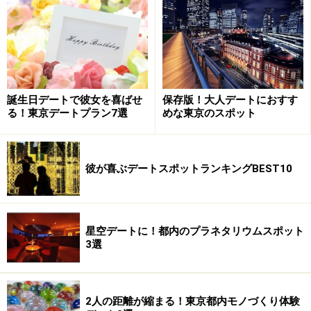
車を無料で貸し出し。皇居前の一般道が特別に開放さ
れ、サイクリングを楽しめます。区間は内堀通りの祝田
橋～平川門間、往復約3km。しかも、一部の地域を除い
て一般道では乗ることのできない2人乗り用“タンデム
車”も貸し出され、区間内では乗車OK！ これなら、デー
誕生日デートで彼女を喜ばせ
保存版！大人デートにおすす
トらしいサイクリングになりそうですね。
る！東京デートプラン7選
めな東京のスポット
皇居周辺のお堀と松の緑に囲まれた景色を満喫しながら
軽快に走れば、疲れ気味だった体と心が軽くなり、スッ
彼が喜ぶデートスポットランキングBEST10
キリ感を味わえますよ。
■
パレスサイクリングコース
星空デートに！都内のプラネタリウムスポット
皇居前・内堀通りの祝田橋～平川門 往復約3km
3選
開催時間：毎週日曜日10:00～15:00まで（雨天・イベン
ト開催時中止）
アクセス：東京メトロ千代田線「二重橋前」駅2番出口
2人の距離が縮まる！東京都内モノづくり体験