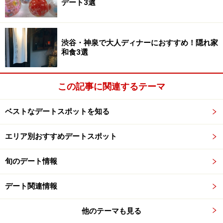
デート3選
より徒歩3分
（自転車貸し出し受付場所は、皇居前警備派出所横の案
内所）
渋谷・神泉で大人ディナーにおすすめ！隠れ家
和食3選
＜問い合わせ先＞
（財）自転車産業振興協会内パレスサイクリング運営委
この記事に関連するテーマ
員会
TEL：03-5572-6412
ベストなデートスポットを知る
（月～金10:00～17:00、祝日除く）
エリア別おすすめデートスポット
旬のデート情報
※記事内容は執筆時点のものです。最新の内容をご確認くださ
い。
デート関連情報
次のページへ
1
/
6
他のテーマも見る