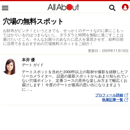
穴場の無料スポット
お財布がピンチ！というときでも、せっかくのデートなのに家にこもっ
てばかりいるのはつまらないし、ダラダラと時間を無駄に過ごすことは
避けたいところ。そんなお困りのあなたに恋人を退屈させず、給料日前
に活用できるおすすめの穴場無料スポットをご紹介！
更新日：
2009年11月10日
本井 優
デート ガイド
デートスポットを含めた2000件以上の取材や撮影を経験したフ
リーカメライター。 話題の最新スポットからあまり知られてい
ない穴場ポイント、定番コースの意外な楽しみ方まで幅広くお
届けします！ 今度のデートが最高の思い出になりますよう
に……。
プロフィール詳細
執筆記事一覧