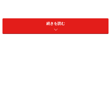
代々木公園や井の頭公園など自然がいっぱいの空が広く
続きを読む
見渡せるスポットも素敵ですが、そのほかにも、お金を
かけずに普段のデートと同じか、あるいはそれ以上に楽
しめる驚きの穴場が実は東京にはたくさんあります。
穴場の無料スポットをしっかり押さえて、今月もお財布
のピンチを乗り切りましょう！
体を動かしたい