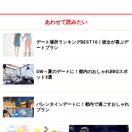
あわせて読みたい
デート場所ランキングBEST10！彼女が喜ぶデ
ートプラン
GW～夏のデートに！都内のおしゃれBBQスポ
ット3選
体を動かすってなんて爽快！
運動不足が気になる2人は、金欠の今こそ悩みを解消す
るチャンス！ということで、ここぞとばかりに健康的な
バレンタインデートに！都内で過ごすおしゃれ
プラン
デートを。
「パレスサイクリングコース」
では、毎週日曜日に自転