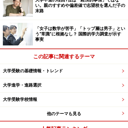
大学中退の理由1位は「経済的事情」ではな
い。親のすすめや偏差値で志望校を選んだ子の
末路
「女子は数学が苦手」「トップ層は男子」とい
う“常識”に根拠なし？ 国際的学力調査が示す
※記事内容は執筆時点のものです。最新の内容をご確認くださ
事実
い。
この記事に関連するテーマ
次のページへ
1
/
2
大学受験の基礎情報・トレンド
大学進学・進路選択
大学受験学校情報
他のテーマも見る