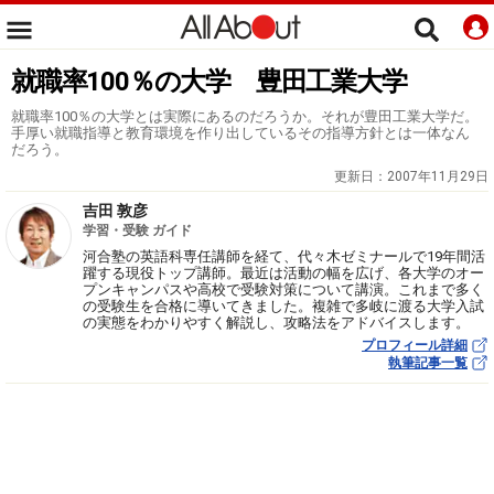
就職率100％の大学 豊田工業大学
就職率100％の大学とは実際にあるのだろうか。それが豊田工業大学だ。
手厚い就職指導と教育環境を作り出しているその指導方針とは一体なん
だろう。
更新日：
2007年11月29日
吉田 敦彦
学習・受験 ガイド
河合塾の英語科専任講師を経て、代々木ゼミナールで19年間活
躍する現役トップ講師。最近は活動の幅を広げ、各大学のオー
プンキャンパスや高校で受験対策について講演。これまで多く
の受験生を合格に導いてきました。複雑で多岐に渡る大学入試
の実態をわかりやすく解説し、攻略法をアドバイスします。
プロフィール詳細
執筆記事一覧