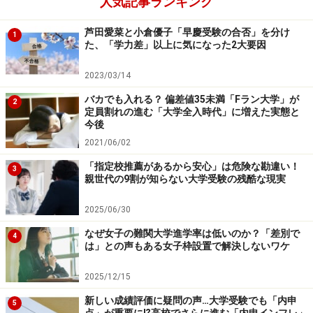
人気記事ランキング
芦田愛菜と小倉優子「早慶受験の合否」を分け
1
た、「学力差」以上に気になった2大要因
2023/03/14
バカでも入れる？ 偏差値35未満「Fラン大学」が
2
定員割れの進む「大学全入時代」に増えた実態と
今後
2021/06/02
「指定校推薦があるから安心」は危険な勘違い！
3
親世代の9割が知らない大学受験の残酷な現実
2025/06/30
なぜ女子の難関大学進学率は低いのか？「差別で
4
は」との声もある女子枠設置で解決しないワケ
2025/12/15
新しい成績評価に疑問の声…大学受験でも「内申
5