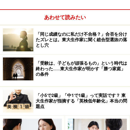
あわせて読みたい
「同じ成績なのに私だけ不合格？」合否を分け
たズレとは。東大生作家に聞く総合型選抜の落
とし穴
「受験は、子どもが頑張るもの」という時代は
終わった……東大生作家が明かす「勝つ家庭」
の条件
国立並みの授業料
「小5で2級」「中1で1級」って実話です？ 東
大生作家が指摘する「英検低年齢化」本当の問
授業料は年額で535,800円。初年度は入学金282,000円が
題点
必要だが、工学系の私立大学としては信じられないほど
に安い。初年度納入費で保険などを含め824,940円。こ
れはほぼ国立と同額。私立理工系の一般的な初年度納入