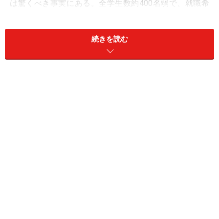
は驚くべき事実にある。全学生数約400名弱で、就職希
望者が毎年大学及び大学院で合計しても60から70名だと
いう。これだけ少ない人数であるからこそマンツーマン
続きを読む
の就職指導が行われ、就職希望者の70％以上が第一志望
の会社に入る。
2006年度の就職内定率は100％。その内73％が一部上場
企業である。具体的には以下の通り。
トヨタ自動車、本田技研工業、アイシン・エィ・ダブリ
ュ、アイシン精機、スズキ、ダイハツ工業、フタバ産
業、矢崎総業、エーザイ、キヤノン、ソニーEMCS、デ
ンソー、東芝、トヨタコミュニケーションシステム、ト
ヨタ車体、豊田自動織機、日本精工、日野自動車、ほ
か。