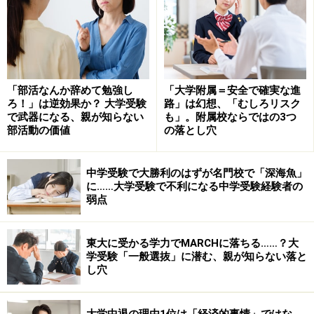
費が年額160万～180万円であることを考えると素晴らし
いという一語に尽きる。また学業成績に応じて全額、半
額または４分の１相当額を給付する奨学金と希望者全員
に貸与される無利子の奨学金まである。
「部活なんか辞めて勉強し
「大学附属＝安全で確実な進
ろ！」は逆効果か？ 大学受験
路」は幻想、「むしろリスク
で武器になる、親が知らない
も」。附属校ならではの3つ
部活動の価値
の落とし穴
>>全寮制から育まれる人間関係>>
中学受験で大勝利のはずが名門校で「深海魚」
に……大学受験で不利になる中学受験経験者の
弱点
東大に受かる学力でMARCHに落ちる……？大
学受験「一般選抜」に潜む、親が知らない落と
し穴