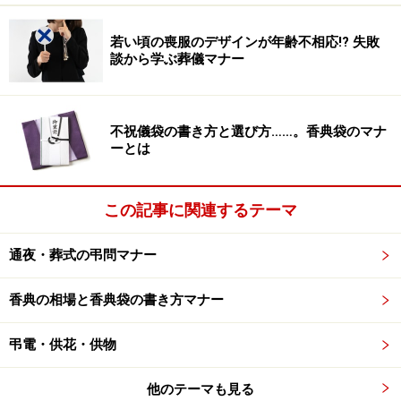
若い頃の喪服のデザインが年齢不相応!? 失敗
お通夜・葬式での会話マナー2：受付
談から学ぶ葬儀マナー
マナー本では「受付での挨拶は『このたびはご愁傷様で
す』と言うように。」と書かれていることが多いです
不祝儀袋の書き方と選び方……。香典袋のマナ
が、実際は軽く黙礼して受付を済ます人が多いようで
ーとは
す。
この記事に関連するテーマ
お通夜・葬式での会話マナー3：お葬式の開
通夜・葬式の弔問マナー
式前の言葉
香典の相場と香典袋の書き方マナー
開式前の遺族は親戚や参列者、僧侶への挨拶に加え、式
の打合せ、供花の札の順番の決定など、あわただしい時
弔電・供花・供物
間を過ごしています。お付き合いの度合いにもよります
が、遺族への挨拶はできるだけ手短にし、お悔やみの言
他のテーマも見る