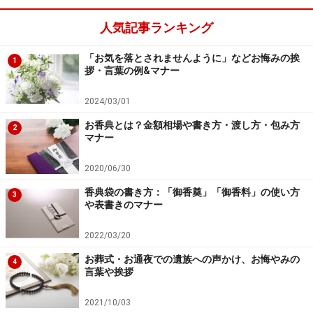
葉に加えて「お手伝いできることがあればお申し付けく
ださい」と声をかける程度にしておきます。
人気記事ランキング
「お気を落とされませんように」などお悔みの挨
1
拶・言葉の例&マナー
2024/03/01
お香典とは？金額相場や書き方・渡し方・包み方
2
マナー
2020/06/30
香典袋の書き方：「御香奠」「御香料」の使い方
3
や表書きのマナー
2022/03/20
お葬式・お通夜での遺族への声かけ、お悔やみの
4
お通夜・葬式での会話マナー4：故人と対面
言葉や挨拶
するときの言葉
2021/10/03