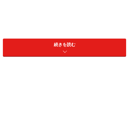
続きを読む
＜お通夜・葬式での会話マナー＞
1：一般的なお悔やみの言葉
2：受付
3：お葬式の開式前の言葉
4：故人と対面するときの言葉
5：通夜ぶるまいの席
忌み言葉とは
「ご冥福をお祈り申し上げます」の多用は危険