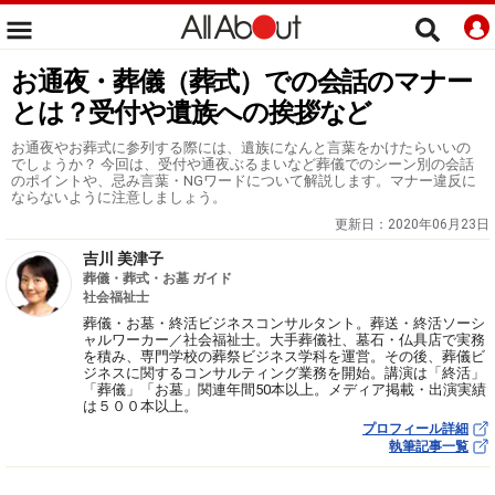
お通夜・葬儀（葬式）での会話のマナー
とは？受付や遺族への挨拶など
お通夜やお葬式に参列する際には、遺族になんと言葉をかけたらいいの
でしょうか？ 今回は、受付や通夜ぶるまいなど葬儀でのシーン別の会話
のポイントや、忌み言葉・NGワードについて解説します。マナー違反に
ならないように注意しましょう。
更新日：
2020年06月23日
吉川 美津子
葬儀・葬式・お墓 ガイド
社会福祉士
葬儀・お墓・終活ビジネスコンサルタント。葬送・終活ソーシ
ャルワーカー／社会福祉士。大手葬儀社、墓石・仏具店で実務
を積み、専門学校の葬祭ビジネス学科を運営。その後、葬儀ビ
ジネスに関するコンサルティング業務を開始。講演は「終活」
「葬儀」「お墓」関連年間50本以上。メディア掲載・出演実績
は５００本以上。
プロフィール詳細
執筆記事一覧