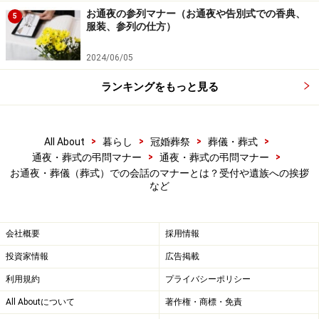
故人と親しい場合、最後に会ってお別れをしたいという
お通夜の参列マナー（お通夜や告別式での香典、
5
気持ちになるでしょう。対面するときは、必ず遺族の許
服装、参列の仕方）
可を得ること。勝手に棺の中を覗いてはいけません。許
2024/06/05
可を得たら、故人へ近づき手を合わせ一礼して対面しま
す。｢安らかなお顔ですね」など、遺族をいたわる言葉と
ランキングをもっと見る
「ありがとうございました」というお礼の言葉を忘れず
に。
>
>
>
>
All About
暮らし
冠婚葬祭
葬儀・葬式
>
>
通夜・葬式の弔問マナー
通夜・葬式の弔問マナー
お通夜・葬儀（葬式）での会話のマナーとは？受付や遺族への挨拶
お通夜・葬式での会話マナー5：通夜ぶるま
など
いの席
通夜ぶるまいの席では、大声で話したり飲みすぎてしま
会社概要
採用情報
わないように注意しましょう。故人や遺族と親しい間柄
投資家情報
広告掲載
だったら、故人を一緒に思い出しながら遺族の胸の内を
利用規約
プライバシーポリシー
ぜひ聞いてあげてください。
All Aboutについて
著作権・商標・免責