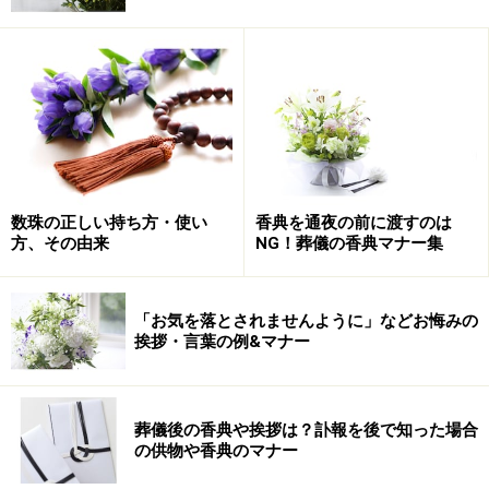
「ご愁傷様です」という言葉は、普段使いなれないだけによ
そよそしいイメージがありますが、相手を気遣う意味が含ま
れている大変丁寧な言葉です。
数珠の正しい持ち方・使い
香典を通夜の前に渡すのは
遺族に会ったら、まず気持ちを伝えて心をこめた挨拶を
方、その由来
NG！葬儀の香典マナー集
します。
「このたびはご愁傷様です」
「お気を落とされませんように」などお悔みの
挨拶・言葉の例&マナー
「このたびは突然のことで大変でしたね」
「心からお悔やみ申し上げます」
葬儀後の香典や挨拶は？訃報を後で知った場合
など、よく使われるフレーズを覚えておきましょう。最
の供物や香典のマナー
初からいきなり病状や死因などを聞くのは失礼です。