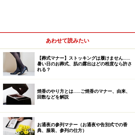
その他お葬式でのNG言葉と言い換え例
葬儀での会話についてのQ&A
あわせて読みたい
【葬式マナー】ストッキングは履けません……
暑い日のお葬式、肌の露出はどの程度なら許さ
れる？
焼香のやり方とは……ご焼香のマナー、由来、
回数などを解説
お通夜・葬式での会話マナー1：一般的なお
お通夜の参列マナー（お通夜や告別式での香
悔やみの言葉
典、服装、参列の仕方）