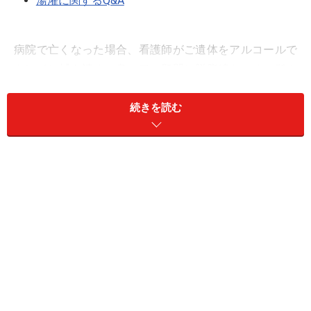
湯灌に関するQ&A
病院で亡くなった場合、看護師がご遺体をアルコールで
キレイに拭き清め、鼻、口、肛門に脱脂綿をつめ、髭や
爪や髪の毛を整えてくれます。しかし、病院が死後の処
置をするようになったのは近年になってからのこと。そ
続きを読む
れまでは近親者や地域住民によって行われる湯灌（ゆか
ん）の儀式が行われていました。
湯灌とは、ご遺体をお湯につけて洗浄する儀式のことで
す。湯灌は「逆さ水」という日常生活とは異なる作法で
行われます。普通、私たちがお風呂に入るときはお湯に
水を足しながら湯温を調節しています。しかし、湯灌の
場合は水にお湯を足すという通常とは逆の温度調節を行
いますので「逆さ水」と呼ばれているのです。