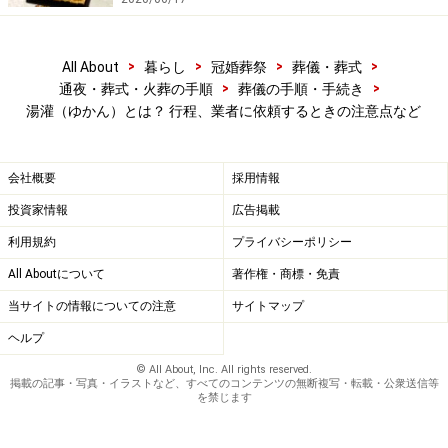
Q：
>
>
>
>
All About
暮らし
冠婚葬祭
葬儀・葬式
湯灌はどこで行うの？
>
>
通夜・葬式・火葬の手順
葬儀の手順・手続き
A：
湯灌（ゆかん）とは？ 行程、業者に依頼するときの注意点など
葬儀式場で湯灌を行うことはもちろん、自宅で行うこと
ができます。湯灌用の浴槽は、介護用から転じたもの
会社概要
採用情報
で、じゅうたんや畳の上にも置けるようになっていま
す。もちろん水浸しになることはありません。浴槽と立
投資家情報
広告掲載
会い人の数人が着席できれば、小スペースでも可能で
利用規約
プライバシーポリシー
す。
All Aboutについて
著作権・商標・免責
マンションでも低層階（ホースが届く範囲）なら可能な
当サイトの情報についての注意
サイトマップ
ので、葬儀社や湯灌専門業者に相談してみましょう。
ヘルプ
© All About, Inc. All rights reserved.
Q：
掲載の記事・写真・イラストなど、すべてのコンテンツの無断複写・転載・公衆送信等
を禁じます
湯灌の時、故人は肌を露出しなければいけないの？