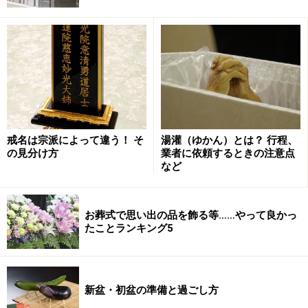
湯灌の流れ
介護用に開発された浴槽を使用します。排水などは車両へ
戒名は宗派によって違う！ そ
湯灌（ゆかん）とは？ 行程、
流します
の見分け方
業者に依頼するときの注意点
など
浴槽を室内へセットし、水を入れて準備をします。
そのあとお湯を注いで温度調節をします。
お葬式で思い出の品を飾る等……やって良かっ
布団に安置されているご遺体は関節を曲げて硬直を
たことランキング5
解きます。衣服は脱がせて布やバスタオルで覆いま
す。
ご遺体を浴槽に移し、立会いの人が交代で足元から
新盆・初盆の準備と過ごし方
胸元にかけて湯をかけます。柄杓（ひしゃく）を用