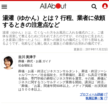
湯灌（ゆかん）とは？ 行程、業者に依頼
するときの注意点など
湯灌（ゆかん）とは、亡くなった方をお風呂に入れる儀式のこと。ご遺
体を清潔して整えるために行われてきたのですが、そのほかに生まれた
とき産湯に浸かったように、来世への旅立ちの儀式として行う意味もあ
るようです。化粧なども施し個人と遺族との最後のお別れの儀式です。
更新日：
2019年11月22日
吉川 美津子
葬儀・葬式・お墓 ガイド
社会福祉士
葬儀・お墓・終活ビジネスコンサルタント。葬送・終活ソーシ
ャルワーカー／社会福祉士。大手葬儀社、墓石・仏具店で実務
を積み、専門学校の葬祭ビジネス学科を運営。その後、葬儀ビ
ジネスに関するコンサルティング業務を開始。講演は「終活」
「葬儀」「お墓」関連年間50本以上。メディア掲載・出演実績
は５００本以上。
プロフィール詳細
執筆記事一覧