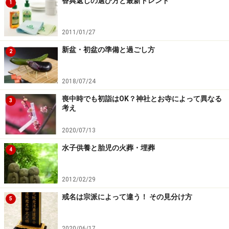
香典返しの選び方と最新トレンド
1
湯灌車には給湯設備やホースなどが完備。マンションの場
合でも低層階ならOKです
2011/01/27
湯灌は普段聞きなれない言葉だけに、イザ実際行うとな
新盆・初盆の準備と過ごし方
ると不安はつきもの。湯灌に関するよくある質問をご紹
2
介します。
2018/07/24
Q：
喪中時でも初詣はOK？神社とお寺によって異なる
3
湯灌って絶対しなければいけないの？
考え
A：
2020/07/13
ご遺体は病院でキレイに拭き清められていますので、必
水子供養と胎児の火葬・埋葬
ずしなければいけないわけではありません。「洗浄」と
4
いう意味ではむしろ不要といえるでしょう。しかし、多
くの人が「湯灌をやってよかった」と口を揃えて言う理
2012/02/29
由は、「故人との触れ合い」ができることにあります。
戒名は宗派によって違う！ その見分け方
5
死を受け止め、次へのステップへつながるひとつのきっ
かけになるのかもしれません。
2020/06/17