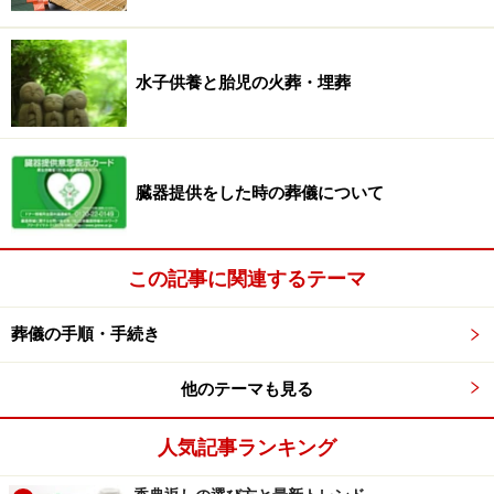
いることが多いようです。
洗顔・洗髪を行い、顔を剃ります。最後はシャワー
水子供養と胎児の火葬・埋葬
でキレイに流します。
故人を布団に移し、ご希望の衣服に着替えます。髪
を整えたり、爪を切って仕上げます。化粧やマニキ
臓器提供をした時の葬儀について
ュアをする場合もあります。
業者が後片付けをします。
（引き続き、納棺が行われる場合もあります。
この記事に関連するテーマ
葬儀の手順・手続き
湯灌に関するQ&A
他のテーマも見る
人気記事ランキング