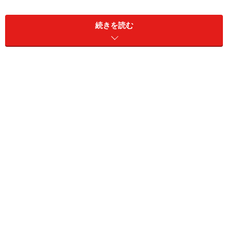
多数ある浴場の中でも、私が最も気に入ったのは露天風
呂でした。
続きを読む
屋上のような場所に作られた木造の露天で、湯船のサイ
ズも適度で、良好な湯を楽しめました。温泉を楽しむ為
だけの、シンプルな造りが幸いしたのか、実に気分が良
い露天風呂です。他の内湯には、一回づつしか入らなか
ったのですが、ここだけは、夜と翌朝の二回浸かって、
存分に堪能しました。内湯の場所と離れているので分か
り難いのか、私が泊まった時は意外な程、露天の利用者
が少なかったので、落ち着いた雰囲気も味わえました。
→次ページでは、素晴らしい泉質の別館を紹介します！
＞＞＞
※記事内容は執筆時点のものです。最新の内容をご確認くださ
い。