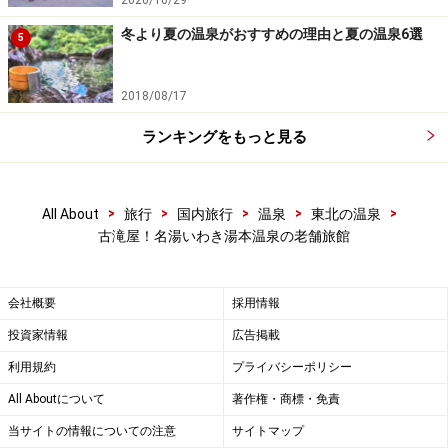
冬より夏の温泉がおすすめの理由と夏の温泉6選
5
2018/08/17
ランキングをもっと見る
>
>
>
>
>
All About
旅行
国内旅行
温泉
東北の温泉
古滝屋！名湯いわき湯本温泉の老舗旅館
会社概要
採用情報
投資家情報
広告掲載
利用規約
プライバシーポリシー
All Aboutについて
著作権・商標・免責
当サイトの情報についての注意
サイトマップ