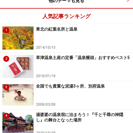
他のテーマも見る
人気記事ランキング
東北の紅葉名所と温泉
1
2014/10/15
草津温泉土産の定番「温泉饅頭」おすすめベスト5
2
2018/01/18
全国でも貴重な泥湯3ヶ所、別府温泉
3
2008/03/08
湯婆婆の温泉宿に泊まろう！『千と千尋の神隠
4
し』の舞台となった場所
2020/10/29