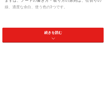
まずは、ノートの書き方・取り方の原則は、仕切りの
線、適度な余白、使う色の3つです。
仕切りの線を入れ、日付、見出し、ページ数、問題
番号を書く
続きを読む
丁寧な字で、適度にスペースを空け、見やすく書く
使う色は、2色のペン（赤・青）と１色のマーカー
まで、色を使いすぎない