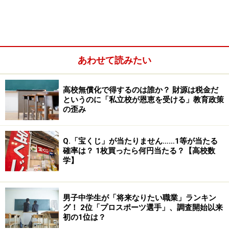
あわせて読みたい
高校無償化で得するのは誰か？ 財源は税金だ
というのに「私立校が恩恵を受ける」教育政策
の歪み
Q.「宝くじ」が当たりません……1等が当たる
確率は？ 1枚買ったら何円当たる？【高校数
学】
男子中学生が「将来なりたい職業」ランキン
グ！ 2位「プロスポーツ選手」、調査開始以来
仕切の線がポイント！評価が高いノートの書き方・取り方で
初の1位は？
内申点を上げよう