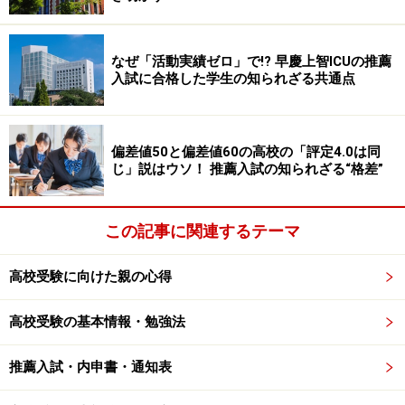
かく強調した部分が見づらくなってしまいます。ピン
ク、紫、緑など、やたらと色ペンを使いたがる子がいま
なぜ「活動実績ゼロ」で!? 早慶上智ICUの推薦
すが、カラフルなノート＝良いノートではないので注意
入試に合格した学生の知られざる共通点
しましょう。
その他、表の線、仕切りの線、重要語句を囲う線などは
偏差値50と偏差値60の高校の「評定4.0は同
じ」説はウソ！ 推薦入試の知られざる“格差”
必ず定規を使うようにしましょう。
この記事に関連するテーマ
内申が上がらないのは、ノートの取り方が
原因かも？
高校受験に向けた親の心得
現在の通知表は、テストの点数だけで評定（内申点）が
高校受験の基本情報・勉強法
決まるわけではありません。
授業態度、そして問題集や
ノート類などの提出物も評価の対象
になっています。
推薦入試・内申書・通知表