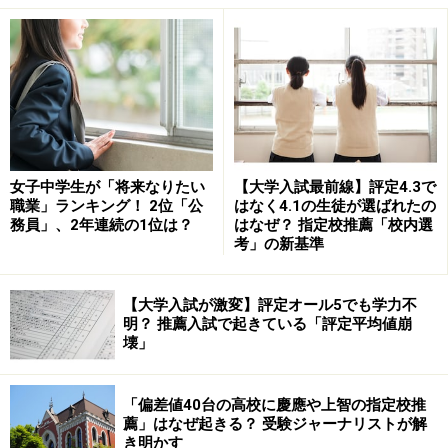
1つ目は、あとでノートを見直したときのためにも、日
付、見出し、教科書や問題集のページ数、問題演習用の
ノートなら問題番号を書いておくことが重要。
目立つように見出しは青ペンで書いておくと良いでしょ
う。また、ノートの左端1～2センチくらいのところに仕
女子中学生が「将来なりたい
【大学入試最前線】評定4.3で
切りの線を引き、そこにページ数や問題番号を書くとと
職業」ランキング！ 2位「公
はなく4.1の生徒が選ばれたの
ても見やすくなります。
務員」、2年連続の1位は？
はなぜ？ 指定校推薦「校内選
考」の新基準
2つ目は、丁寧な字で書くことはもちろんですが、適度
【大学入試が激変】評定オール5でも学力不
にスペースを空けて書くことも重要です。問題演習用の
明？ 推薦入試で起きている「評定平均値崩
ノートならば、大問ごとに1行空けるなど、見やすさを
壊」
意識しましょう。
「偏差値40台の高校に慶應や上智の指定校推
3つ目は、強調のために色ペンを使う場合は、赤、青、
薦」はなぜ起きる？ 受験ジャーナリストが解
き明かす
黄の3色までにしましょう。それ以上色を使うと、せっ