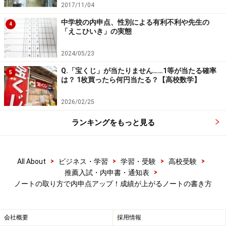
2017/11/04
問題集への取り組みが劇的に良くなるウラ技の一つに、
中学校の内申点、性別による有利不利や先生の
丸付けの仕方があります。丸が答えにかからないように
4
「えこひいき」の実態
横にうったり、いっそうのこと問題番号に丸をうってみ
ましょう。こうすると、丸の位置がそろってきれいに見
2024/05/23
えます。もちろん、丁寧に丸を書くことも重要です。
Q.「宝くじ」が当たりません……1等が当たる確率
5
は？ 1枚買ったら何円当たる？【高校数学】
2026/02/25
色ペンやマーカー、囲み線で強調して見や
すいノートを書こう！
ランキングをもっと見る
英語では、まず適度に行間をあけることを心がけましょ
う。見出し、ポイントになるところは赤ペンで書き、そ
>
>
>
>
All About
ビジネス・学習
学習・受験
高校受験
れ以外の重要なところは青ペンを使うなど、色を使い分
>
推薦入試・内申書・通知表
ノートの取り方で内申点アップ！成績が上がるノートの書き方
けると良いでしょう。
また、黒板に書いてないことでも、「to do（＝～する
会社概要
採用情報