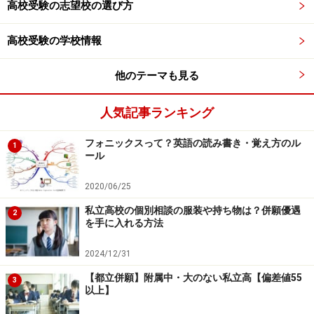
高校受験の志望校の選び方
テストの点数が良いのに思ったほど内申点が良くない場
合は、問題集やノートの書き方が原因の場合もありま
高校受験の学校情報
す。そうでないケースでも改善してみる余地はありそう
です。
他のテーマも見る
丁寧に書いてあって、見やすいノートであることは大前
人気記事ランキング
提。高い評価がもらえるノートの取り方とは、さらに
「独自の工夫」がなされているノート
です。
フォニックスって？英語の読み書き・覚え方のル
1
ール
数学では、計算問題ならその過程（途中の式）が書いて
2020/06/25
あることや、図形の問題や文章題なら図表が書いてある
私立高校の個別相談の服装や持ち物は？併願優遇
2
ことが重要。
を手に入れる方法
2024/12/31
数学のノートの書き方ポイントは、まず仕切りの線を書い
【都立併願】附属中・大のない私立高【偏差値55
3
て、日付・見出し・ページ数・問題番号を書く。さらに、途
以上】
中の計算式も書くようにする。