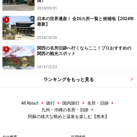
人とずっと見ていたい風景です
国）
2024/09/01
展望台からは根子岳を中心とする阿蘇の山々を見ること
日本の世界遺産！ 全26カ所一覧と候補地【2024年
4
ができます。実は阿蘇山という名前の山はなく、阿蘇五
最新】
岳と言われる５つの山の総称。阿蘇五岳とは、根子岳、
2024/10/26
高岳、中岳、烏帽子岳、杵島岳の５つの山で構成されて
いて、それぞれ山容が違います。大観峰から見えるのは
関西の名所旧跡へ行くならここ！プロおすすめの
5
関西の観光スポット
左側の大きな山が根子岳、右側の山が高岳、中岳などに
なります。阿蘇山の噴火で良く映し出される火口がある
2019/12/23
のは中岳です。
ランキングをもっと見る
阿蘇五岳の手前に広がるのは先ほど通過してきた阿蘇市
の町並み。外輪山のカルデラの中に町が作られていると
>
>
>
>
All About
旅行
国内旅行
名所・旧跡
いうことが一目でわかります。周囲のパノラマも素晴ら
>
九州・沖縄の名所・旧跡
しく眺めているうちに時間がたつのを忘れてしまいそう
阿蘇の雄大な眺めと温泉を楽しむ【熊本】
です。阿蘇五岳と反対方向を見てみるとそこには外輪山
の豊かな緑が目に入ってきます。外輪山の尾根沿いに走