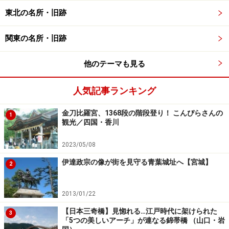
東北の名所・旧跡
阿蘇の山々の雄姿を楽しむ
関東の名所・旧跡
他のテーマも見る
人気記事ランキング
金刀比羅宮、1368段の階段登り！ こんぴらさんの
1
観光／四国・香川
2023/05/08
伊達政宗の像が街を見守る青葉城址へ【宮城】
2
2013/01/22
【日本三奇橋】見惚れる…江戸時代に架けられた
3
大観峰からの阿蘇の山々の眺め。時計をはずして、大切な
「5つの美しいアーチ」が連なる錦帯橋 （山口・岩