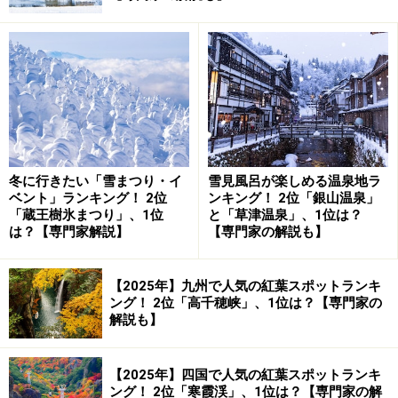
阿蘇外輪山で一番高い場所、大観峰へのア
クセスは？
冬に行きたい「雪まつり・イ
雪見風呂が楽しめる温泉地ラ
ベント」ランキング！ 2位
ンキング！ 2位「銀山温泉」
「蔵王樹氷まつり」、1位
と「草津温泉」、1位は？
は？【専門家解説】
【専門家の解説も】
【2025年】九州で人気の紅葉スポットランキ
ング！ 2位「高千穂峡」、1位は？【専門家の
解説も】
【2025年】四国で人気の紅葉スポットランキ
自然が作り出した天然の展望台、大観峰
ング！ 2位「寒霞渓」、1位は？【専門家の解