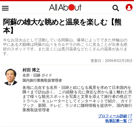
阿蘇の雄大な眺めと温泉を楽しむ【熊
本】
今なお活火山として活動している阿蘇山。爆発によってできた外輪山の
中にある大観峰は阿蘇の山々をカルデラの向こうに見ることが出来る絶
好のスポットです。また近くには黒川温泉などたくさんの温泉がありま
す。
更新日：
2006年02月28日
村田 博之
名所・旧跡 ガイド
国内旅行業務取扱管理者
各地に点在する名所・旧跡と絵になる風景を求めて日本国内を
隅々まで訪ね歩く。 この経験を元に身近な所から遠く離れた所
まで様々な観光スポットを写真と文章を添えて旅行者の視点で
トラベル・キュレーターとしてインターネットで紹介。 ガイド
ブック、新聞、テレビ、ラジオに随時情報を提供中。 国内旅行
業務取扱管理者
プロフィール詳細
執筆記事一覧