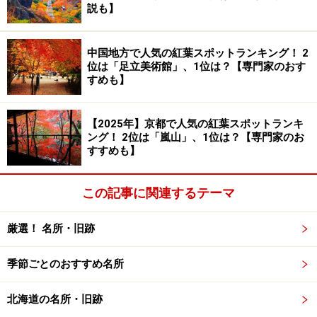
説も】
熊本空港から国道57号線に出て、阿蘇市内へ。国道212
号線で小国、日田方面に向かいましょう。阿蘇内牧温泉
中国地方で人気の紅葉スポットランキング！ 2
のあたりから外輪山を越えるために上り坂ときついカー
位は「足立美術館」、1位は？【専門家のおす
すめも】
ブが続きます。坂を上りきった所に菊池阿蘇スカイライ
ン（県道45号線）との立体交差があり、ここの手前で案
内に従って右折、菊池阿蘇スカイラインに入ります。
【2025年】京都で人気の紅葉スポットランキ
ング！ 2位は「嵐山」、1位は？【専門家のお
（ちょっと道がややこしいので注意！）外輪山の尾根を
すすめも】
走るようにして進むとすぐに大観峰への交差点があり、
ここを右折して突き当たりが大観峰の駐車場。車を止め
この記事に関連するテーマ
て展望台まで歩きます。
厳選！ 名所・旧跡
大観峰は標高936mの位置にあり阿蘇の外輪山の中で一番
高い場所。自然が作り出した天然の展望台というわけで
季節ごとのおすすめ名所
すね。
北海道の名所・旧跡
・地図：
Yahoo! 地図情報