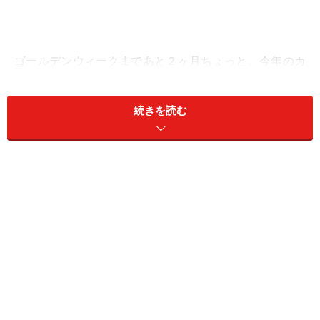
ゴールデンウィークまであと２ヶ月ちょっと。今年のカ
レンダーを見ると4/29（みどりの日）が土曜日で、
5/3（憲法記念日）から5/5（こどもの日）が水曜日から
続きを読む
金曜日となっています。ということは、土日お休みの方
は5/3～5/7まで５連休、5/1と5/2に有給休暇を入れると
4/29から９連休という長いお休みが確保できそう。長い
お休みが取れるといつもより少し遠くに出かけたくなり
ますね。
そこで今回ご紹介するのが九州を代表する山、阿蘇山で
す。周囲に世界最大級とも言われる巨大な外輪山を作
り、今でも活火山として時折噴煙をあげています。この
阿蘇の山々と自然が作り出したカルデラの展望をダイナ