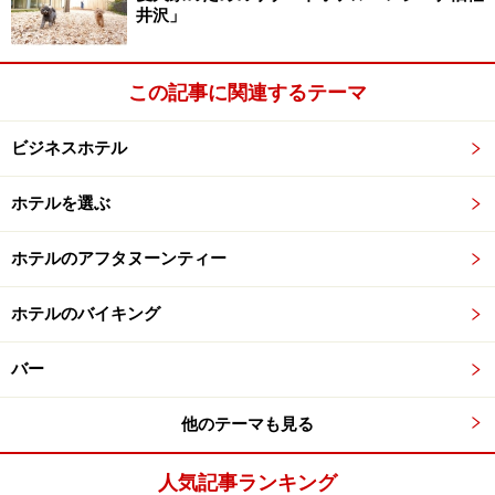
井沢」
このたび、異人館通りをはじめ旧外国人居留地など西洋
建築が残る神戸にアンティークショップをオープンした
のは、その町の風景とともにアンティークな家具に少し
この記事に関連するテーマ
でも関心を抱いてもらい、愛用して頂ける方が増えたら
ビジネスホテル
という思いからです。
ホテルを選ぶ
こよなく愛する西洋家具。専門はヨーロッパで、年間約
6回買い付けにいくとのこと。店内にはさまざまな年代
ホテルのアフタヌーンティー
のアンティーク家具を置いてあり、その1つ1つに秘めら
れた歴史があります。それが面白い。たとえば、先のベ
ホテルのバイキング
ルサイユ宮殿にあったミラーキャビネットや、現在もイ
ギリスのアルバート博物館にあるショーケースと同じも
バー
のや、1830年代のダイニングセットなど、それはそれは
他のテーマも見る
アンティーク家具好きはもちろん、歴史に興味のある人
もゾクゾクする品々がいっぱい。だってそれら家具の傷
人気記事ランキング
の1つ1つの歴史のなかの出来事があるわけで、その時代