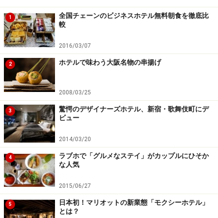
背景と照らし合わせて家具を使用していた光景を想像し
全国チェーンのビジネスホテル無料朝食を徹底比
1
較
てみましょうよ。貴族の女性がどのようにふるまってい
たのか。あるいは当時の人々の生活スタイルなどと照ら
2016/03/07
し合わせると興味深いものになりますよ。
ホテルで味わう大阪名物の串揚げ
2
倉庫ごとの買い付けで手頃な価格を実現
2008/03/25
驚愕のデザイナーズホテル、新宿・歌舞伎町にデ
3
ビュー
1880年代のフランス製。ヴェルサイユ宮殿にあったミラー
2014/03/20
キャビネット。何人の貴婦人たちこの鏡に姿を映しだした
であろうか。
ラブホで「グルメなステイ」がカップルにひそか
4
な人気
この店の売り物は、まずダイニングセットなどセットも
2015/06/27
のはセットであるということ。ややこしい話ですが、一
日本初！マリオットの新業態「モクシーホテル」
般にアンティーク家具は長い年月の間、いつの間にかセ
5
とは？