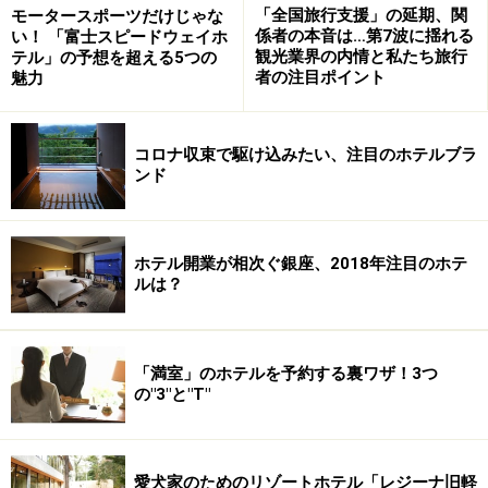
「全国旅行支援」の延期、関
モータースポーツだけじゃな
係者の本音は…第7波に揺れる
い！ 「富士スピードウェイホ
観光業界の内情と私たち旅行
テル」の予想を超える5つの
者の注目ポイント
魅力
時代を生き抜いていた家具が歴史を語る
コロナ収束で駆け込みたい、注目のホテルブラ
ンド
アンティーク家具はセットはずれが多いが、ここはセット
で揃う。その分価値が高い。
ホテル開業が相次ぐ銀座、2018年注目のホテ
ルは？
パルテノン神戸は滋賀県で営業している直輸入西洋アン
ティーク家具・建材店の「パルテノン滋賀」のチェーン
店。滋賀の店は広さ約2000平方メートルのショールーム
「満室」のホテルを予約する裏ワザ！3つ
を持ち、家具の修理もやってくれるというアンティーク
の"3"と"T"
家具のことならおまかせというアフターケアも万全なお
店なのです。
愛犬家のためのリゾートホテル「レジーナ旧軽