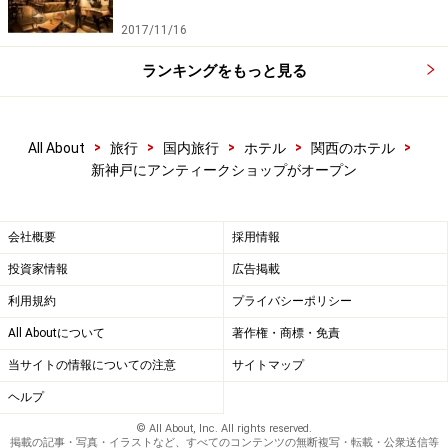
ットがバラバラになりセットはずれが多いものなので
す。この店はセットはずれがない、すなわち非常に希少
2017/11/16
価値のある家具を揃えているということです。なのに、
ランキングをもっと見る
比較的購入しやすい価格設定となっているというのがこ
のお店のセールスポイント。
>
>
>
>
>
All About
旅行
国内旅行
ホテル
関西のホテル
たとえば1830年代のダイニングセットが約350万円、ベ
新神戸にアンティークショップがオープン
ルサイユ宮殿にあったミラーキャビネットが約90万円と
いう具合。もっとも低い価格は花台の1万3000円でし
会社概要
採用情報
た。これはひとえに買い付けの腕によります。同店はア
投資家情報
広告掲載
ンティーク家具を集めている店の倉庫をそのまま購入す
利用規約
プライバシーポリシー
るのです。いわば大量購入。だからセットはずれが少な
All Aboutについて
著作権・商標・免責
く、価格も安いというわけです。倉庫に行って日本で売
れるものだけを選んで買い付けすれば、その分、どうし
当サイトの情報についての注意
サイトマップ
ても高くなってしまうということです。
ヘルプ
© All About, Inc. All rights reserved.
掲載の記事・写真・イラストなど、すべてのコンテンツの無断複写・転載・公衆送信等