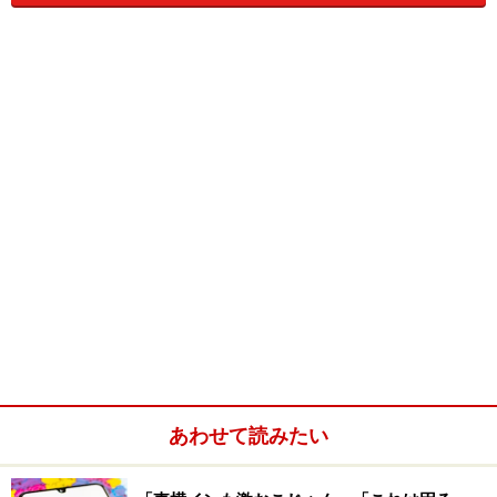
このごろ京都の町家とか大阪の阿倍野区の長屋とか、古
い建物を現代風にリニューアルして和風モダンが大流行
り。旅館などでも改装時に“アンティーク”家具に入れ替
え、従来の“日本”から“和洋”のイメージに変えているとこ
ろも増えています。
さて、そのアンティーク家具ですが、結構高いですよ
ね。いいなあと思ってみたら、「ウッソー3桁もする
の？」というのもたくさんあります。いつも目の保養を
決め込み、保養しすぎて目が肥えた過ぎて、そんじょそ
こらのものでは我慢できなくなって、なかなか買えない
というのが現状。いやいや先立つものがないというのが
あわせて読みたい
本音ですが。