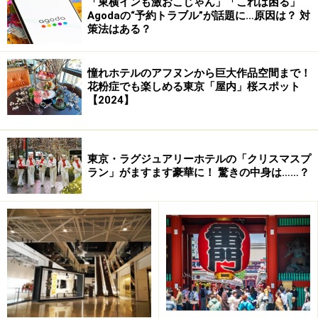
「東横インも激おこじゃん」「これは困る」
今夏、新神戸駅近くにオープンした「パルテノン神戸」
Agodaの“予約トラブル”が話題に…原因は？ 対
は手の届く範囲で、ベルサイユ宮殿にあったミラーキャ
策法はある？
ビネットなどが手に入るというアンティークショップ。
「新神戸オリエンタルホテル」の一筋東にあるショダリ
憧れホテルのアフヌンから巨大作品空間まで！
ビル21の2階にあります。
花粉症でも楽しめる東京「屋内」桜スポット
【2024】
東京・ラグジュアリーホテルの「クリスマスプ
ラン」がますます豪華に！ 驚きの中身は……？