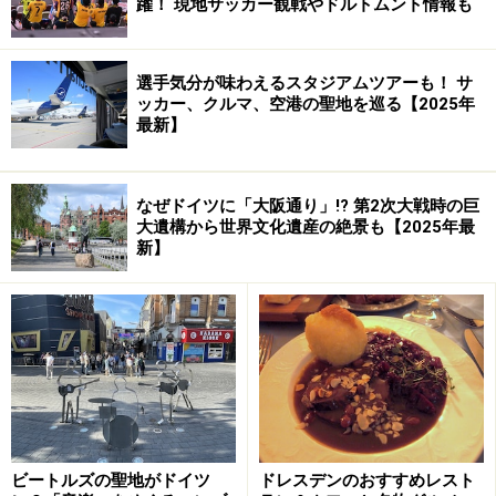
躍！ 現地サッカー観戦やドルトムント情報も
選手気分が味わえるスタジアムツアーも！ サ
ッカー、クルマ、空港の聖地を巡る【2025年
最新】
なぜドイツに「大阪通り」!? 第2次大戦時の巨
大遺構から世界文化遺産の絶景も【2025年最
新】
趣きのある坂道。両側にはカラフルな家がいっぱい
※写真はクリックで拡大
ここには
特に有名な観光スポットやお店がたくさんある
わけではありません。バート・ヴィンプフェンは、観光
地化されていないドイツの古くて素敵な町並みを純粋に
ビートルズの聖地がドイツ
ドレスデンのおすすめレスト