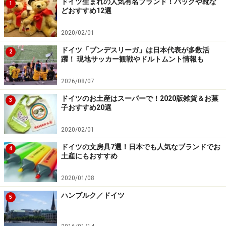
青の塔、赤の塔、石造りのアーチなどが、この城域内に
ドイツ生まれの人気有名ブランド！バッグや靴な
1
どおすすめ12選
現存する建築物です。
2020/02/01
次のページ
で、これらの見どころをたくさんの写真と共
ドイツ「ブンデスリーガ」は日本代表が多数活
2
にご紹介します。
躍！ 現地サッカー観戦やドルトムント情報も
2026/08/07
次のページへ
＞
ドイツのお土産はスーパーで！2020版雑貨＆お菓
3
子おすすめ20選
※記事内容は執筆時点のものです。最新の内容をご確認くださ
い。
※海外を訪れる際には最新情報の入手に努め、「
外務省 海外安全
2020/02/01
ホームページ
」を確認するなど、安全確保に十分注意を払ってく
ださい。
ドイツの文房具7選！日本でも人気なブランドでお
4
土産にもおすすめ
次のページへ
2020/01/08
1
/
8
ハンブルク／ドイツ
5