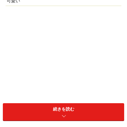
可愛い
続きを読む
ちょっと傾いている古い家は、何とも愛きょうがあります
ね
※クリックすると拡大写真が見られます