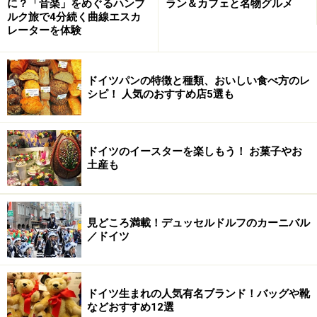
楽しみたい、という方にかなりオススメ！ 町はとても小
に？「音楽」をめぐるハンブ
ラン＆カフェと名物グルメ
ルク旅で4分続く曲線エスカ
さく、半日あれば周れてしまう規模（ガイドは一つ一つ
レーターを体験
の建物にいちいち感激していたので、半日では足りない
くらいでしたが……）。ぜひ、いろいろな小道もくまなく
ドイツパンの特徴と種類、おいしい食べ方のレ
歩いてみてください。どこを通っても本当に可愛い建物
シピ！ 人気のおすすめ店5選も
がぎっしりと並んでいて、たくさんの絵になる風景に出
合えますよ。
ドイツのイースターを楽しもう！ お菓子やお
土産も
ネッカー川沿いで発展してきた歴史ある町
見どころ満載！デュッセルドルフのカーニバル
／ドイツ
中世の時代、シュタウフェン家が建設した城壁の跡
ドイツ生まれの人気有名ブランド！バッグや靴
現在バート・ヴィンプフェンのある場所には、石器時代
などおすすめ12選