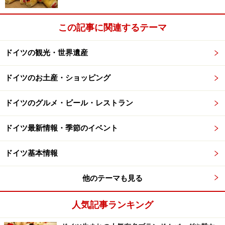
から青銅器時代にすでに人が住んでいたことが分かって
います。このネッカー川沿いの地域にはフランスからの
この記事に関連するテーマ
道が通っていて、さらに東方面（ニュルンベルクやドナ
ウ河）へと続いていました。町がこの古い道に面してい
ドイツの観光・世界遺産
たこと、肥沃な土地に恵まれたことなどから、現在のバ
ート・ヴィンプフェン付近は発展。紀元前450年ごろに
ドイツのお土産・ショッピング
はケルト人が、西暦85年ごろにはローマ人が住んでいた
ことも、遺跡の発掘から分かっています。これらの発掘
ドイツのグルメ・ビール・レストラン
物は、
石の家
（Steinhaus）内の歴史博物館で見ることが
できます。
ドイツ最新情報・季節のイベント
ドイツ基本情報
またバート・ヴィンプフェンには、13世紀初めに建てら
れた
シュタウフェン家
（神聖ローマ帝国の王朝）の居城
他のテーマも見る
跡が残っています。シュタウフェン家は帝国内の各地に
皇帝の城を築き、分散統治をしていました。バート・ヴ
人気記事ランキング
ィンプフェンの居城もその一つ。上記の石の家のほか、