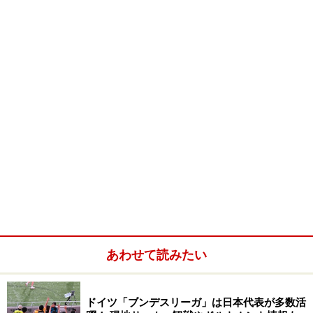
バート・ヴィンプフェン
は第二次世界大戦で大きな戦災
を免れたため、歴史ある古い建物がたくさん残っていま
す。素晴らしいフランケン様式の木組みの家々、カラフ
ルで可愛らしい建物。ちょっと傾いていたりゆがんでい
たりするところが、またノスタルジックでいい雰囲気。
ドイツには石畳の道がたくさんありますが、バート・ヴ
ィンプフェンの石畳はでこぼこ具合がかなり強烈（歩き
やすい靴を用意してくださいね！）。そんなところから
も、町を歩いていると本当に昔の時代に迷い込んでしま
ったような気分にさせられます。
あわせて読みたい
ドイツ「ブンデスリーガ」は日本代表が多数活