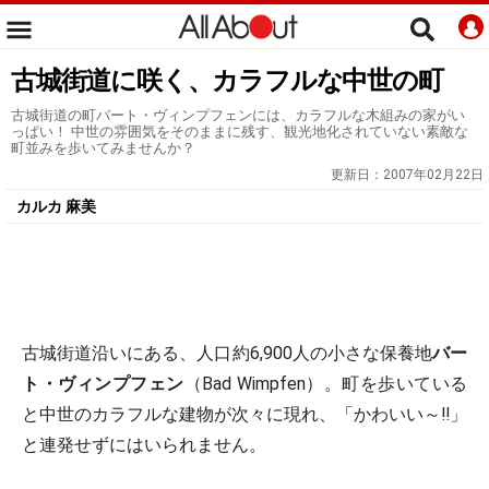
古城街道に咲く、カラフルな中世の町
古城街道の町バート・ヴィンプフェンには、カラフルな木組みの家がい
っぱい！ 中世の雰囲気をそのままに残す、観光地化されていない素敵な
町並みを歩いてみませんか？
更新日：
2007年02月22日
カルカ 麻美
古城街道沿いにある、人口約6,900人の小さな保養地
バー
ト・ヴィンプフェン
（Bad Wimpfen）。町を歩いている
と中世のカラフルな建物が次々に現れ、「かわいい～!!」
と連発せずにはいられません。