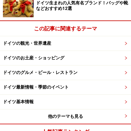
ドイツ生まれの人気有名ブランド！バッグや靴
・ゴミ回収ストライキに続き、今度は
大学病院の医師た
などおすすめ12選
ちが大規模なストライキ
。これは、長時間労働・低賃金
という労働環境の改善を求めるもので、数ヶ月間続きま
した。
この記事に関連するテーマ
ドイツの観光・世界遺産
大洪水、カーンがNo.1の座を逃した４月
ドイツのお土産・ショッピング
・ドイツ東部を流れる
エルベ川で大洪水
が発生。雪解け
水と降雨により川の水位が上がったことが原因でした。
ドイツのグルメ・ビール・レストラン
2002年のエルベ川大洪水に匹敵するほどの災害だったよ
ドイツ最新情報・季節のイベント
うです。
ドイツ基本情報
・W杯の話題が少しずつ増えてきてはいたものの、まだ
それほど盛り上がりは見られず。この時期、ドイツ代表
他のテーマも見る
のクリンスマン監督が、正ゴールキーパーにカーンでは
なく
レーマンを起用
すると発表し、ドイツ中がどよめき