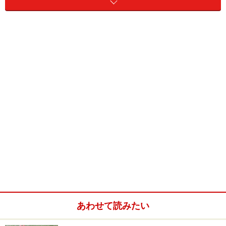
青空でも寒さの厳しい冬でした。2月のある日に撮影
・
トリノ冬季オリンピックで、ドイツ選手が大活躍
。合
計29のメダル（金11、銀12、銅6）を獲得し、国別メダ
ル数は１位でした！ ボブスレー、バイアスロン、クロス
カントリー、スピードスケートなどの部門で好成績を収
め、力強いドイツ選手たちの姿が見られました。ちなみ
に荒川静香選手が金メダルを取り、日本が強いフィギュ
あわせて読みたい
アスケートは、ドイツは苦手（？）なようです。