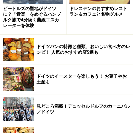
め、
ゴミの回収がストップ
。各地でゴミが山積み、とい
ビートルズの聖地がドイツ
ドレスデンのおすすめレスト
に？「音楽」をめぐるハンブ
ラン＆カフェと名物グルメ
うドイツらしくない光景が広がり、地域によっては９週
ルク旅で4分続く曲線エスカ
間もゴミが回収されないという日本ではあり得ない事態
レーターを体験
に発展しました。
ドイツパンの特徴と種類、おいしい食べ方のレ
シピ！ 人気のおすすめ店5選も
また大雪、またストライキの３月
ドイツのイースターを楽しもう！ お菓子やお
土産も
冬も終わりかけの３月だというのに、雪がこれでもかとい
うくらい降りました
・
ドイツ南部バイエルン州では記録的な大雪
に見舞わ
見どころ満載！デュッセルドルフのカーニバル
れ、ガイドが住むミュンヘンの町も雪に埋もれてしまっ
／ドイツ
たかのような、すごい状態になっていました。