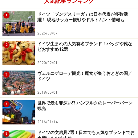
人気記事ランキング
ました。
ドイツ「ブンデスリーガ」は日本代表が多数活
1
躍！ 現地サッカー観戦やドルトムント情報も
次のページ
では、５～８月を振り返ります。ついにW杯
開幕です！
2026/08/07
ドイツ生まれの人気有名ブランド！バッグや靴な
2
※記事内容は執筆時点のものです。最新の内容をご確認くださ
どおすすめ12選
い。
※海外を訪れる際には最新情報の入手に努め、「
外務省 海外安全
2020/02/01
ホームページ
」を確認するなど、安全確保に十分注意を払ってく
ださい。
ヴェルニゲローデ観光！魔女が集うおとぎの国／
3
ドイツ
次のページへ
1
/
3
2018/05/01
世界で最も罪深い!? ハンブルクのレーパーバーン
4
観光
2016/01/14
ドイツの文房具7選！日本でも人気なブランドでお
5