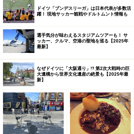
ドイツ「ブンデスリーガ」は日本代表が多数活
躍！ 現地サッカー観戦やドルトムント情報も
選手気分が味わえるスタジアムツアーも！ サ
ッカー、クルマ、空港の聖地を巡る【2025年
最新】
なぜドイツに「大阪通り」!? 第2次大戦時の巨
大遺構から世界文化遺産の絶景も【2025年最
新】
・
鳥インフルエンザ
に感染して死んでいる白鳥や猫が相
次いで発見され、一種のパニック状態に。テレビでは連
日、この話題で持ちきりでした。
・労働時間延長に反対する公務員による
ストライキ
のた