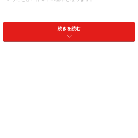
そして、この包丁のようなものの正体ですが・・・それ
は後ほど。
続きを読む
まずは、
3種類の鋏
から紹介していきましょう。
※記事内容は執筆時点のものです。最新の内容をご確認くださ
い。
次のページへ
1
/
3