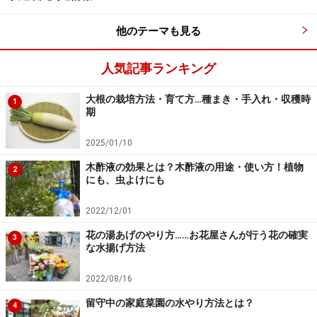
他のテーマも見る
人気記事ランキング
大根の栽培方法・育て方…種まき・手入れ・収穫時
1
期
2025/01/10
木酢液の効果とは？木酢液の用途・使い方！植物
2
にも、虫よけにも
2022/12/01
花の湯あげのやり方……お花屋さんが行う花の確実
3
な水揚げ方法
2022/08/16
留守中の家庭菜園の水やり方法とは？
4