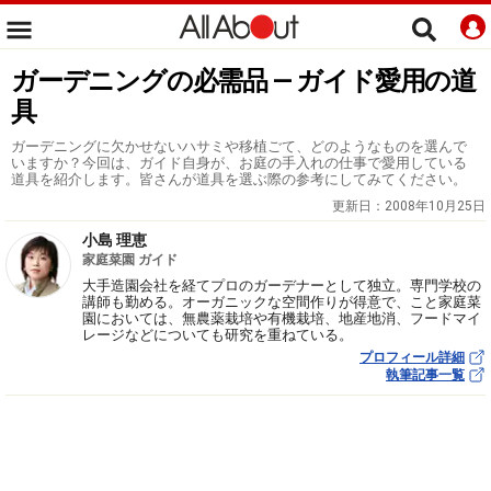
ガーデニングの必需品 ― ガイド愛用の道
具
ガーデニングに欠かせないハサミや移植ごて、どのようなものを選んで
いますか？今回は、ガイド自身が、お庭の手入れの仕事で愛用している
道具を紹介します。皆さんが道具を選ぶ際の参考にしてみてください。
更新日：
2008年10月25日
小島 理恵
家庭菜園 ガイド
大手造園会社を経てプロのガーデナーとして独立。専門学校の
講師も勤める。オーガニックな空間作りが得意で、こと家庭菜
園においては、無農薬栽培や有機栽培、地産地消、フードマイ
レージなどについても研究を重ねている。
プロフィール詳細
執筆記事一覧