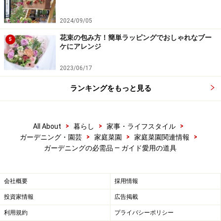
2024/09/05
花束の包み方！簡単ラッピングでおしゃれなブー
5
ケにアレンジ
2023/06/17
ランキングをもっと見る
>
>
>
All About
暮らし
家事・ライフスタイル
>
>
>
ガーデニング・園芸
家庭菜園
家庭菜園関連情報
ガーデニングの必需品 ― ガイド愛用の道具
会社概要
採用情報
投資家情報
広告掲載
利用規約
プライバシーポリシー