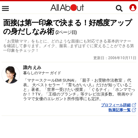
面接は第一印象で決まる！好感度アップ
の身だしなみ術
(2ページ目)
「お受験ママ」をもとに、どのような面接にも対応できる基本的マナー
を確認して参ります。メイク、服装…まずはすぐに変えることができる第
一印象をチェック！
更新日：
2006年10月11日
諏内 えみ
暮らしのマナー ガイド
「マナースクールEMI SUNAI」「親子・お受験作法教室 」代
表。 大ベストセラー「『育ちがいい人』だけが知っているこ
と」著者。「世界一受けたい授業」「ぐるナイ」「ホンマでっ
か！？TV」「王様のブランチ」等テレビ出演多数。 映画やド
ラマで女優のエレガント所作指導にも定評。
プロフィール詳細
執筆記事一覧