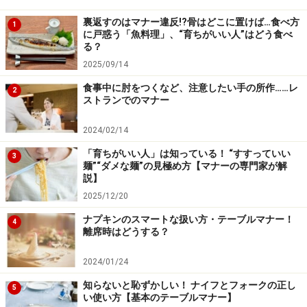
裏返すのはマナー違反!?骨はどこに置けば…食べ方
1
に戸惑う「魚料理」、“育ちがいい人”はどう食べ
る？
2025/09/14
食事中に肘をつくなど、注意したい手の所作……レ
2
ストランでのマナー
2024/02/14
「育ちがいい人」は知っている！ “すすっていい
3
麺”“ダメな麺”の見極め方【マナーの専門家が解
説】
2025/12/20
ナプキンのスマートな扱い方・テーブルマナー！
4
離席時はどうする？
2024/01/24
知らないと恥ずかしい！ ナイフとフォークの正し
5
い使い方【基本のテーブルマナー】