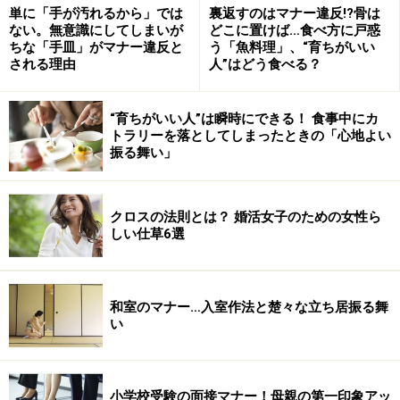
単に「手が汚れるから」では
裏返すのはマナー違反!?骨は
ない。無意識にしてしまいが
どこに置けば…食べ方に戸惑
ちな「手皿」がマナー違反と
う「魚料理」、“育ちがいい
される理由
人”はどう食べる？
“育ちがいい人”は瞬時にできる！ 食事中にカ
トラリーを落としてしまったときの「心地よい
振る舞い」
クロスの法則とは？ 婚活女子のための女性ら
しい仕草6選
和室のマナー…入室作法と楚々な立ち居振る舞
い
小学校受験の面接マナー！母親の第一印象アッ