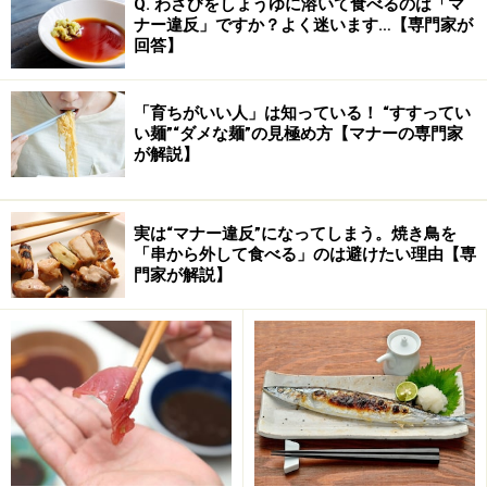
Q. わさびをしょうゆに溶いて食べるのは「マ
ナー違反」ですか？よく迷います…【専門家が
回答】
「育ちがいい人」は知っている！ “すすってい
い麺”“ダメな麺”の見極め方【マナーの専門家
が解説】
実は“マナー違反”になってしまう。焼き鳥を
「串から外して食べる」のは避けたい理由【専
門家が解説】