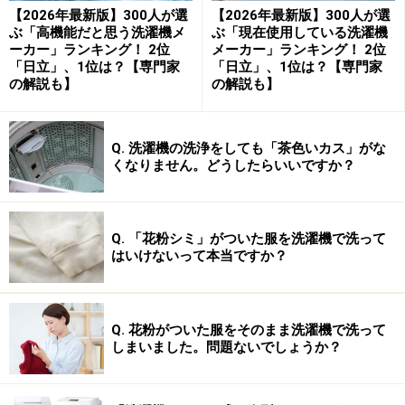
【2026年最新版】300人が選
【2026年最新版】300人が選
ぶ「高機能だと思う洗濯機メ
ぶ「現在使用している洗濯機
ーカー」ランキング！ 2位
メーカー」ランキング！ 2位
「日立」、1位は？【専門家
「日立」、1位は？【専門家
以上のポイントを確認したら、いよいよ具体的な機種の
の解説も】
の解説も】
選定です。各メーカー特有の機能、たとえば「洗濯プロ
グラムの豊富さ」「操作ボタンの使いやすさ」「タイマ
ー機能」「花粉対策・除菌・消臭」などのプラスアルフ
Q. 洗濯機の洗浄をしても「茶色いカス」がな
くなりません。どうしたらいいですか？
ァ機能と合わせて検討すると良いでしょう。
以上が、洗濯機を選ぶ際に確認するポイントです。
Q. 「花粉シミ」がついた服を洗濯機で洗って
はいけないって本当ですか？
各社のトレンドをメーカー別でまとめてみましたので、
そちらも参考にしてください。
Q. 花粉がついた服をそのまま洗濯機で洗って
メーカー別洗濯機トレンド情報 >>
しまいました。問題ないでしょうか？