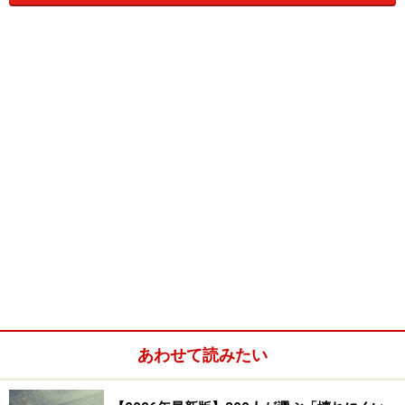
洗濯機を一番使う人とのバランス
主に使う人の身長を考慮しましょう。水槽の底まできち
んと手が届くか？扉を開けて、洗濯物の出し入れをする
ときに、つらい姿勢にならないか？など、自分の寸法と
使い勝手にあったものを選びたいものです。
あわせて読みたい