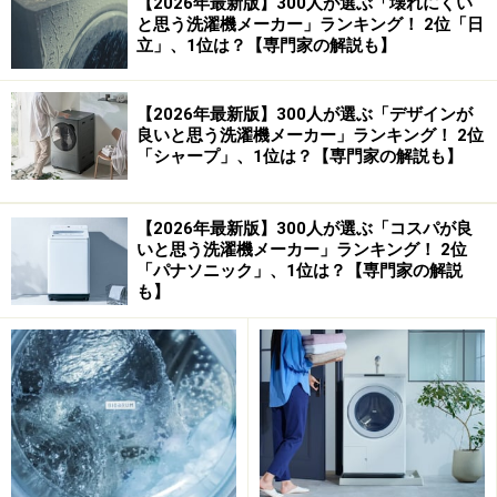
洗濯機の搬入経路を確保しておこう
【2026年最新版】300人が選ぶ「壊れにくい
と思う洗濯機メーカー」ランキング！ 2位「日
立」、1位は？【専門家の解説も】
今までの洗濯機と違い、洗濯乾燥機は平均で80kg前後に
もなる、重い製品です。男性2人でやっと設置ができる
機器なので、搬入経路はしっかり確保しておきましょ
【2026年最新版】300人が選ぶ「デザインが
良いと思う洗濯機メーカー」ランキング！ 2位
う！心配な場合は、販売店で設置可能か否かを確認して
「シャープ」、1位は？【専門家の解説も】
もらうことをおすすめします。
【2026年最新版】300人が選ぶ「コスパが良
いと思う洗濯機メーカー」ランキング！ 2位
「パナソニック」、1位は？【専門家の解説
も】