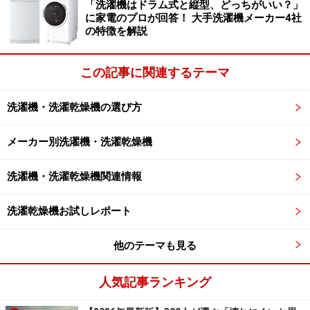
「洗濯機はドラム式と縦型、どっちがいい？」
に家電のプロが回答！ 大手洗濯機メーカー4社
の特徴を解説
■洗濯機・洗濯乾燥機のおすすめ・メーカー別INDEX
シャープ：「プラズマクライスター」と「穴なし
この記事に関連するテーマ
槽」がオンリーワン！
東芝：ナノサイズの泡「ウルトラファインバブル」
洗濯機・洗濯乾燥機の選び方
で洗浄力アップ
メーカー別洗濯機・洗濯乾燥機
日立：「風アイロン」と「ヒートリサイクル」で仕
上げと省エネを実現
洗濯機・洗濯乾燥機関連情報
パナソニック：元祖ななめドラムは「温水」と「泡
洗浄」の力で勝負！
洗濯乾燥機お試しレポート
AQUA：ハイアールブランドとして新生！
他のテーマも見る
【関連記事】
洗濯機のおすすめ人気ランキング10選｜縦型・ドラム式
人気記事ランキング
の特徴の違いに注目