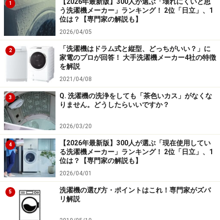
【2026年最新版】300人が選ぶ「壊れにくいと思
縦型洗濯機のおすすめ人気ランキング10選｜主要メーカ
1
う洗濯機メーカー」ランキング！ 2位「日立」、1
ーを比較！
位は？【専門家の解説も】
ドラム式洗濯機おすすめ人気ランキング10選｜ゆとりを
2026/04/05
持ったサイズで快適に
「洗濯機はドラム式と縦型、どっちがいい？」に
2
家電のプロが回答！ 大手洗濯機メーカー4社の特徴
を解説
※記事内容は執筆時点のものです。最新の内容をご確認くださ
い。
2021/04/08
Q. 洗濯機の洗浄をしても「茶色いカス」がなくな
3
りません。どうしたらいいですか？
【編集部おすすめの購入サイト】
2026/03/20
Amazonで人気の洗濯機をチェック！
【2026年最新版】300人が選ぶ「現在使用してい
4
る洗濯機メーカー」ランキング！ 2位「日立」、1
位は？【専門家の解説も】
楽天市場で人気の洗濯機をチェック！
2026/04/01
洗濯機の選び方・ポイントはこれ！専門家がズバ
5
リ解説