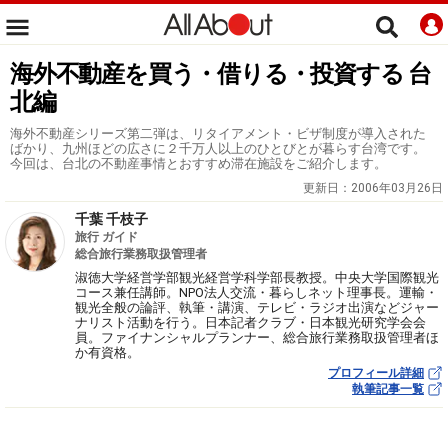
海外不動産を買う・借りる・投資する 台
北編
海外不動産シリーズ第二弾は、リタイアメント・ビザ制度が導入された
ばかり、九州ほどの広さに２千万人以上のひとびとが暮らす台湾です。
今回は、台北の不動産事情とおすすめ滞在施設をご紹介します。
更新日：
2006年03月26日
千葉 千枝子
旅行 ガイド
総合旅行業務取扱管理者
淑徳大学経営学部観光経営学科学部長教授。中央大学国際観光
コース兼任講師。NPO法人交流・暮らしネット理事長。運輸・
観光全般の論評、執筆・講演、テレビ・ラジオ出演などジャー
ナリスト活動を行う。日本記者クラブ・日本観光研究学会会
員。ファイナンシャルプランナー、総合旅行業務取扱管理者ほ
か有資格。
プロフィール詳細
執筆記事一覧