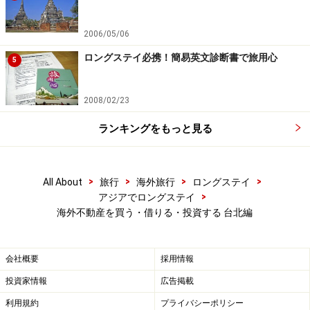
2006/05/06
ロングステイ必携！簡易英文診断書で旅用心
5
2008/02/23
ランキングをもっと見る
>
>
>
>
All About
旅行
海外旅行
ロングステイ
>
アジアでロングステイ
海外不動産を買う・借りる・投資する 台北編
会社概要
採用情報
投資家情報
広告掲載
利用規約
プライバシーポリシー