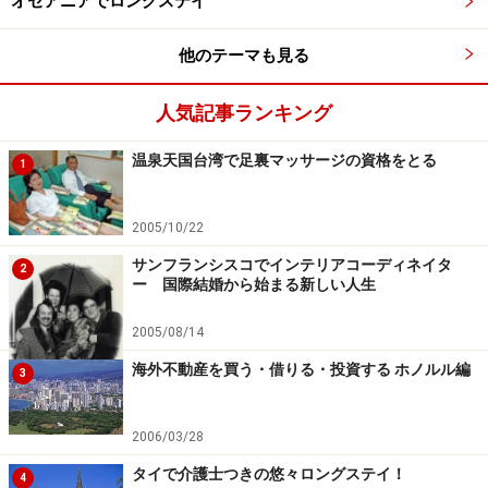
オセアニアでロングステイ
他のテーマも見る
人気記事ランキング
温泉天国台湾で足裏マッサージの資格をとる
1
2005/10/22
サンフランシスコでインテリアコーディネイタ
2
ー 国際結婚から始まる新しい人生
2005/08/14
海外不動産を買う・借りる・投資する ホノルル編
3
2006/03/28
タイで介護士つきの悠々ロングステイ！
4