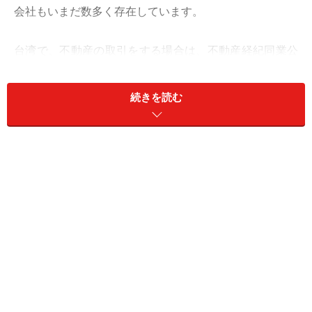
会社もいまだ数多く存在しています。
台湾で、不動産の取引をする場合は、不動産経紀同業公
会に加盟する業者で、かつ
不動産経紀人
の資格を有する
セールスマンに依頼するのが肝要です。
続きを読む
※記事内容は執筆時点のものです。最新の内容をご確認くださ
い。
※海外を訪れる際には最新情報の入手に努め、「
外務省 海外安全
ホームページ
」を確認するなど、安全確保に十分注意を払ってく
ださい。
次のページへ
1
/
4