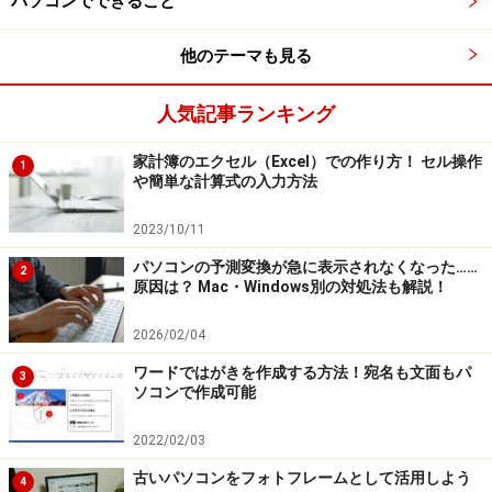
パソコンでできること
他のテーマも見る
人気記事ランキング
家計簿のエクセル（Excel）での作り方！ セル操作
1
や簡単な計算式の入力方法
2023/10/11
パソコンの予測変換が急に表示されなくなった……
2
原因は？ Mac・Windows別の対処法も解説！
2026/02/04
ワードではがきを作成する方法！宛名も文面もパ
3
ソコンで作成可能
2022/02/03
古いパソコンをフォトフレームとして活用しよう
4