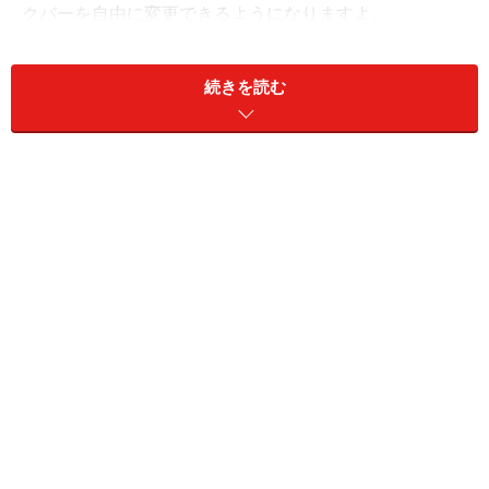
クバーを自由に変更できるようになりますよ。
＜INDEX＞
続きを読む
■症例1 タスクバーの位置を変えたい
■症例2 タスクバーが大きくなった
■症例3 タスクバーが自動的に隠れてしまう
■症例4 タスクバーがウィンドウで見えない
■症例5 ウィンドウのボタンが全部表示されてしまう
■症例6 ウィンドウのボタンがまとめて表示されてし
まう
■症例7 タスクバー左側のクイック起動が表示されな
い
■症例8 タスクバー右側のアイコンが隠れる
■症例9 時計がなくなってしまった
次のページで、タスクバーの移動とサイズについて説