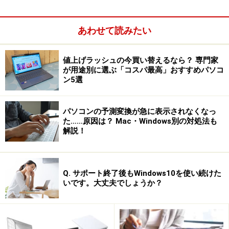
明します
※記事内容は執筆時点のものです。最新の内容をご確認くださ
あわせて読みたい
い。
値上げラッシュの今買い替えるなら？ 専門家
が用途別に選ぶ「コスパ最高」おすすめパソコ
次のページへ
1
/
6
ン5選
パソコンの予測変換が急に表示されなくなっ
た……原因は？ Mac・Windows別の対処法も
解説！
Q. サポート終了後もWindows10を使い続けた
いです。大丈夫でしょうか？