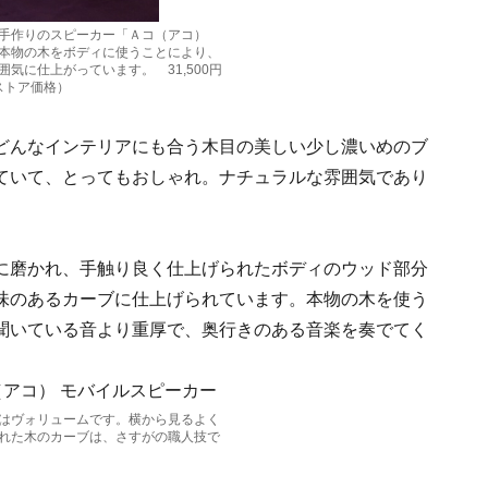
手作りのスピーカー「Ａコ（アコ）
本物の木をボディに使うことにより、
気に仕上がっています。 31,500円
イルストア価格）
どんなインテリアにも合う木目の美しい少し濃いめのブ
ていて、とってもおしゃれ。ナチュラルな雰囲気であり
に磨かれ、手触り良く仕上げられたボディのウッド部分
味のあるカーブに仕上げられています。本物の木を使う
聞いている音より重厚で、奥行きのある音楽を奏でてく
はヴォリュームです。横から見るよく
れた木のカーブは、さすがの職人技で