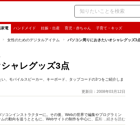
活家電
ハンドメイド
妊娠・出産
育児・赤ちゃん
子育て・キッズ
女性のためのデジタルアイテム
パソコン周りにおきたいオシャレグッズ3
ム
シャレグッズ3点
たい、モバイルスピーカー、キーボード、タップコードの3つをご紹介しま
更新日：2008年03月12日
パソコンインストラクターに。その後、Webの世界で編集やプログラミン
ムの動向を追うとともに、Webサイトの制作を中心に、広報やマーケティ
...続きを読む
さらに高める活動を行っている。