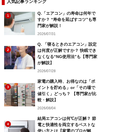
人気記事ランキング
Q.「エアコン」の寿命は何年で
1
すか？ “寿命を延ばすコツ”も専
門家が解説！
2026/07/31
Q. 「寝るときのエアコン」設定
2
は何度が正解ですか？ 快眠でき
なくなる“NG使用法”も【専門家
が解説】
2026/07/28
家電の購入時、お得なのは「ポ
3
イントを貯める」or「その場で
値引く」どっち？ 【専門家が比
較・解説】
2026/08/04
結局エアコンは何℃が正解？ 節
4
電と快適性を両立するベストな
使い方とは【家電のプロが解