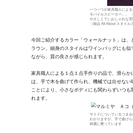
一つ一つが家具職人による
モバイルスピーカー」。 
やさしくていおしゃれな雰囲
（税込 All About スタ
今回ご紹介するカラー「ウォールナット」は、
ラウン。細身のスタイルはワインバッグにも似
ながら、質の良さが感じられます。
家具職人による１点１点手作りの品で、滑らか
は、手で木を曲げて作られ、機械では出せない
ことにより、小さなボディにも関わらずいつも
れます。
サイドについているつまみ
わかりますが、手で曲げら
綺麗に整っています