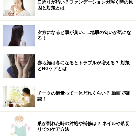
口周りが汚い？ファンデーションガ浮く時の原
因と対策とは
夕方になると頭が臭い……地肌の匂いが気にな
る！
赤ら顔は冬になるとトラブルが増える？ 対策
とNGケアとは
チークの適量って一体どれくらい？ 動画で確
認！
爪が割れた時の対処や補修は？ ネイルや爪切
りでのケア方法