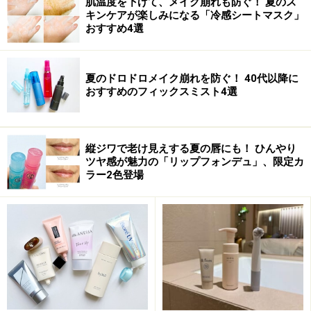
肌温度を下げて、メイク崩れも防ぐ！ 夏のス
不調を引き起こす場合があります。実践の際には、必ず自身の体
キンケアが楽しみになる「冷感シートマスク」
質及び健康状態を十分に考慮し、正しい方法で行ってください。
おすすめ4選
また、全ての方への有効性を保証するものではありません。
夏のドロドロメイク崩れを防ぐ！ 40代以降に
次のページへ
1
/
2
おすすめのフィックスミスト4選
縦ジワで老け見えする夏の唇にも！ ひんやり
ツヤ感が魅力の「リップフォンデュ」、限定カ
ラー2色登場