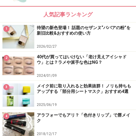
人気記事ランキング
待望の新色登場！ 話題のセザンヌ“ババアの粉”を
1
新旧比較&おすすめの使い方
2026/02/27
40代が買ってはいけない「老け見えアイシャド
2
ウ」とは？ラメや派手な色はNG？
2024/01/09
メイク前に取り入れると効果抜群！ ノリも持ちも
3
アップする「部分用シートマスク」おすすめ4選
2025/06/19
アラフォーでもアリ？「色付きリップ」で唇メイ
4
ク
2018/12/17