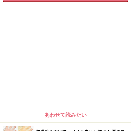
キラキラ感をアップさせるために重ね塗りしてもベタベ
タしません。嫌味のないラメだから、日常使いにもOK。
さらに日焼け止め効果もあるので、肌を焼きたくない人
でもグロッシィな肌を演出できます。肌にのばした後、
手に残ったパールが気になる時はウエットティッシュな
どでふき取って。SPF25・PA++。
この記事についてのクチコミを書く・読む
【商品お問合せ先】
エレガンス コスメティックス
0120-766-995
美白しながら小麦肌になれる セルフタンニングアイテム
はコチラ
あわせて読みたい
※記事内容は執筆時点のものです。最新の内容をご確認くださ
い。
※個人の体質、また、誤った方法による実践に起因して肌荒れや