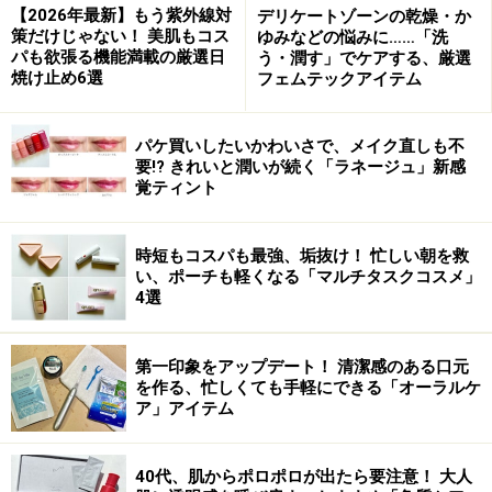
【2026年最新】もう紫外線対
デリケートゾーンの乾燥・か
策だけじゃない！ 美肌もコス
ゆみなどの悩みに……「洗
パも欲張る機能満載の厳選日
う・潤す」でケアする、厳選
焼け止め6選
フェムテックアイテム
パケ買いしたいかわいさで、メイク直しも不
要!? きれいと潤いが続く「ラネージュ」新感
覚ティント
時短もコスパも最強、垢抜け！ 忙しい朝を救
い、ポーチも軽くなる「マルチタスクコスメ」
4選
第一印象をアップデート！ 清潔感のある口元
を作る、忙しくても手軽にできる「オーラルケ
ア」アイテム
40代、肌からポロポロが出たら要注意！ 大人