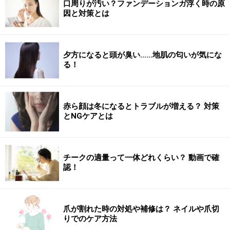
口周りが汚い？ファンデーションガ浮く時の原
因と対策とは
夕方になると頭が臭い……地肌の匂いが気にな
る！
赤ら顔は冬になるとトラブルが増える？ 対策
とNGケアとは
チークの適量って一体どれくらい？ 動画で確
認！
爪が割れた時の対処や補修は？ ネイルや爪切
りでのケア方法