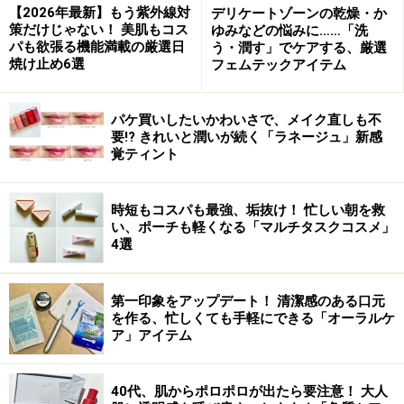
【2026年最新】もう紫外線対
デリケートゾーンの乾燥・か
策だけじゃない！ 美肌もコス
ゆみなどの悩みに……「洗
パも欲張る機能満載の厳選日
う・潤す」でケアする、厳選
焼け止め6選
フェムテックアイテム
パケ買いしたいかわいさで、メイク直しも不
要!? きれいと潤いが続く「ラネージュ」新感
覚ティント
時短もコスパも最強、垢抜け！ 忙しい朝を救
い、ポーチも軽くなる「マルチタスクコスメ」
4選
第一印象をアップデート！ 清潔感のある口元
を作る、忙しくても手軽にできる「オーラルケ
ア」アイテム
40代、肌からポロポロが出たら要注意！ 大人