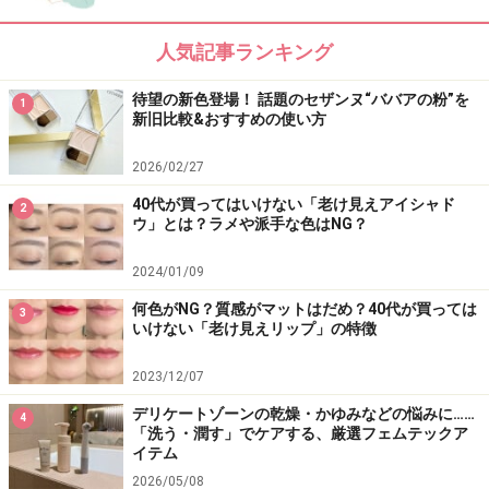
人気記事ランキング
待望の新色登場！ 話題のセザンヌ“ババアの粉”を
1
新旧比較&おすすめの使い方
2026/02/27
40代が買ってはいけない「老け見えアイシャド
2
ウ」とは？ラメや派手な色はNG？
2024/01/09
何色がNG？質感がマットはだめ？40代が買っては
3
いけない「老け見えリップ」の特徴
2023/12/07
デリケートゾーンの乾燥・かゆみなどの悩みに……
4
「洗う・潤す」でケアする、厳選フェムテックア
イテム
2026/05/08