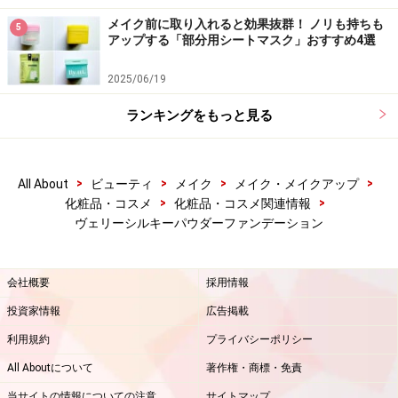
メイク前に取り入れると効果抜群！ ノリも持ちも
5
アップする「部分用シートマスク」おすすめ4選
2025/06/19
ランキングをもっと見る
>
>
>
>
All About
ビューティ
メイク
メイク・メイクアップ
>
>
化粧品・コスメ
化粧品・コスメ関連情報
ヴェリーシルキーパウダーファンデーション
会社概要
採用情報
投資家情報
広告掲載
利用規約
プライバシーポリシー
All Aboutについて
著作権・商標・免責
当サイトの情報についての注意
サイトマップ